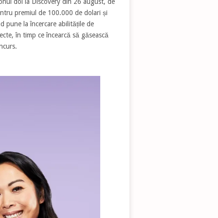
onul doi la Discovery din 26 august, de
ntru premiul de 100.000 de dolari și
d pune la încercare abilitățile de
recte, în timp ce încearcă să găsească
ncurs.