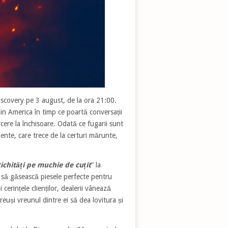
iscovery pe 3 august, de la ora 21:00.
in America în timp ce poartă conversații
rcere la închisoare. Odată ce fugarii sunt
nte, care trece de la certuri mărunte,
ichități pe muchie de cuțit
” la
d să găsească piesele perfecte pentru
 cerințele clienților, dealerii vânează
 reuși vreunul dintre ei să dea lovitura și