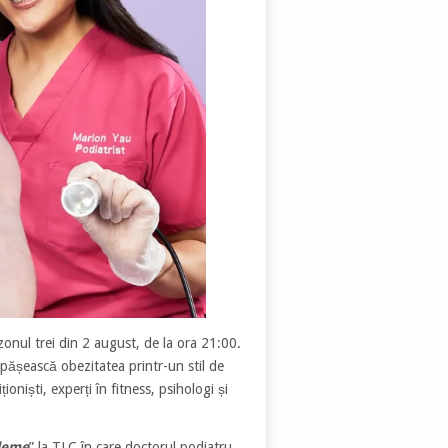
zonul trei din 2 august, de la ora 21:00.
pășească obezitatea printr-un stil de
ioniști, experți în fitness, psihologi și
bleme
” la TLC în care doctorul podiatru