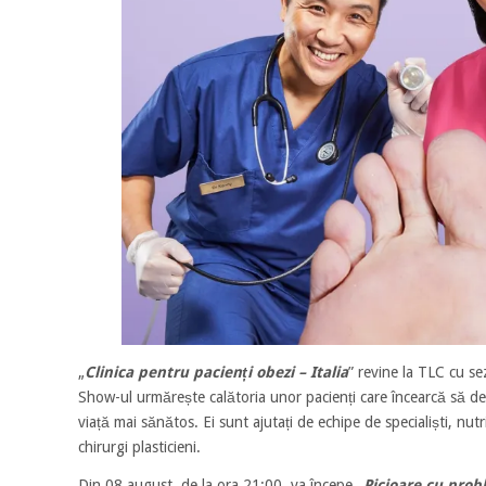
„
Clinica pentru pacienți obezi – Italia
” revine la TLC cu se
Show-ul urmărește calătoria unor pacienți care încearcă să de
viață mai sănătos. Ei sunt ajutați de echipe de specialiști, nutriț
chirurgi plasticieni.
Din 08 august, de la ora 21:00, va începe „
Picioare cu pro