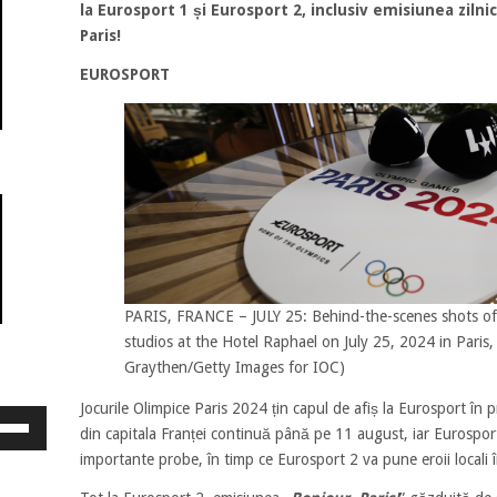
la Eurosport 1 și Eurosport 2, inclusiv emisiunea ziln
Paris!
EUROSPORT
PARIS, FRANCE – JULY 25: Behind-the-scenes shots of
studios at the Hotel Raphael on July 25, 2024 in Paris,
Graythen/Getty Images for IOC)
Jocurile Olimpice Paris 2024 țin capul de afiș la Eurosport în 
osește
din capitala Franței continuă până pe 11 august, iar Eurosport
ele
importante probe, în timp ce Eurosport 2 va pune eroii locali î
eată
jos