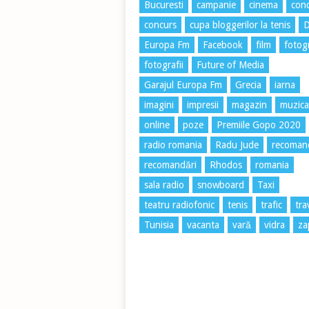
Bucuresti
campanie
cinema
conc
concurs
cupa bloggerilor la tenis
Europa Fm
Facebook
film
fotog
fotografii
Future of Media
Garajul Europa Fm
Grecia
iarna
imagini
impresii
magazin
muzica
online
poze
Premiile Gopo 2020
radio romania
Radu Jude
recoman
recomandări
Rhodos
romania
sala radio
snowboard
Taxi
teatru radiofonic
tenis
trafic
tra
Tunisia
vacanta
vară
vidra
za