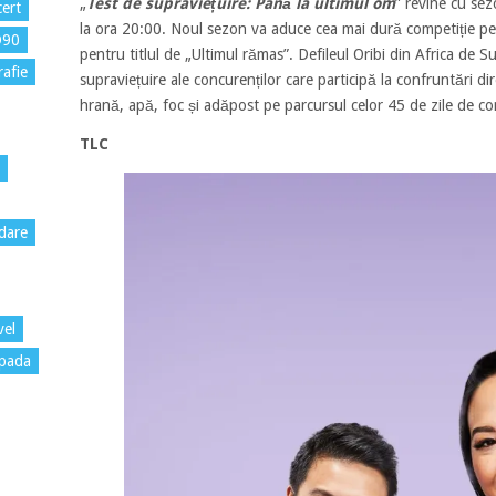
„
Test de supraviețuire: Până la ultimul om
” revine cu sez
ert
la ora 20:00. Noul sezon va aduce cea mai dură competiție pe
D90
pentru titlul de „Ultimul rămas”. Defileul Oribi din Africa de Su
rafie
supraviețuire ale concurenților care participă la confruntări di
hrană, apă, foc și adăpost pe parcursul celor 45 de zile de co
TLC
dare
vel
pada