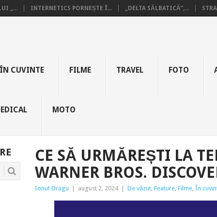
I „...
INTERNETICS PORNEȘTE Î...
„DELTA SĂLBATICĂ”,...
STRA
ÎN CUVINTE
FILME
TRAVEL
FOTO
EDICAL
MOTO
RE
CE SĂ URMĂREȘTI LA TE
WARNER BROS. DISCOVE
Ionut Dragu
|
august 2, 2024
|
De văzut
,
Feature
,
Filme
,
În cuvin