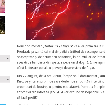
Noul documentar „
Taifasuri și fugari
” va avea premiera la D
Producția prezintă cei mai simpatici vânători de recompense d
neașteptate și de neuitat cu prizonieri, în drumul lor de întoa
așezați pe bancheta din spate, începe un dialog fără menajame
până la dosare penale și povești despre viața de fugar.
Din 22 august, de la ora 20:00, începe noul documentar „
Ant
Discovery, care surprinde șase dealeri de antichități încercân
proprietari de locuințe și pentru mici afaceri. Pentru a îndeplini
antichități din întreaga țară și își vor expune descoperirile. Va
să facă profit?