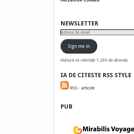
FACEBOOK CORNER
pen
a
măr
sau
NEWSLETTER
mic
Adresa
vol
de
email
Sign me in
Alătură-te celorlalți 1.260 de abonați.
IA DE CITESTE RSS STYLE
RSS - articole
PUB