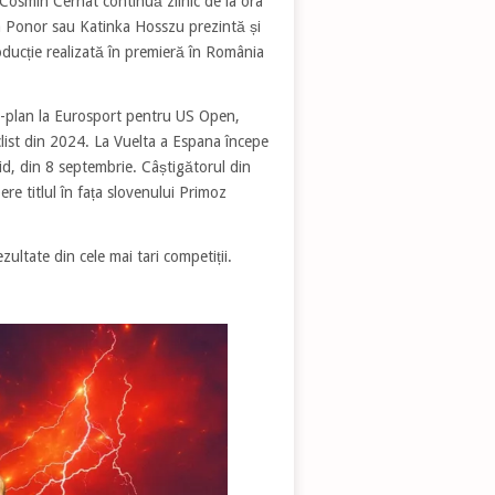
Cosmin Cernat continuă zilnic de la ora
a Ponor sau Katinka Hosszu prezintă și
ducție realizată în premieră în România
rim-plan la Eurosport pentru US Open,
clist din 2024. La Vuelta a Espana începe
id, din 8 septembrie. Câștigătorul din
re titlul în fața slovenului Primoz
ezultate din cele mai tari competiții.