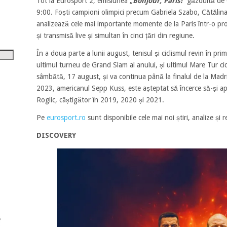
Tot la Eurosport 2, emisiunea „
Bonjour, Paris!
” găzduită de 
tru
9:00. Foști campioni olimpici precum Gabriela Szabo, Cătălin
analizează cele mai importante momente de la Paris într-o pro
i
și transmisă live și simultan în cinci țări din regiune.
șora
În a doua parte a lunii august, tenisul și ciclismul revin în p
umul.
ultimul turneu de Grand Slam al anului, și ultimul Mare Tur ci
sâmbătă, 17 august, și va continua până la finalul de la Madr
2023, americanul Sepp Kuss, este așteptat să încerce să-și ape
Roglic, câștigător în 2019, 2020 și 2021.
Pe
eurosport.ro
sunt disponibile cele mai noi știri, analize și r
DISCOVERY