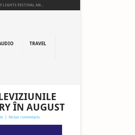
Y LIGHTS FESTIVAL AN...
AUDIO
TRAVEL
LEVIZIUNILE
RY ÎN AUGUST
te
|
Niciun comentariu