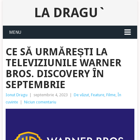
LA DRAGU`
MENU
CE SĂ URMĂREȘTI LA
TELEVIZIUNILE WARNER
BROS. DISCOVERY ÎN
SEPTEMBRIE
Ionut Dragu
|
septembrie 4, 2023
|
De văzut
,
Feature
,
Filme
,
În
cuvinte
|
Niciun comentariu