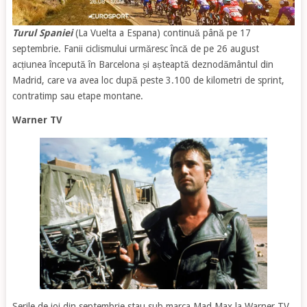
Turul Spaniei
(La Vuelta a Espana) continuă până pe 17
septembrie. Fanii ciclismului urmăresc încă de pe 26 august
acțiunea începută în Barcelona și așteaptă deznodământul din
Madrid, care va avea loc după peste 3.100 de kilometri de sprint,
contratimp sau etape montane.
Warner TV
Serile de joi din septembrie stau sub marca Mad Max la Warner TV,