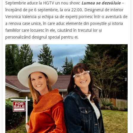
Septembrie aduce la HGTV un nou show:
Lumea se dezvăluie
–
începând de pe 6 septembrie, la ora 22:00. Designerul de interior
Veronica Valencia și echipa sa de experți pornesc într-o aventură de
a renova case unice, în care aduc elemente din poveștile și istoria
familiilor care locuiesc în ele, căutând în trecutul lor și
personalizând designul special pentru ei.