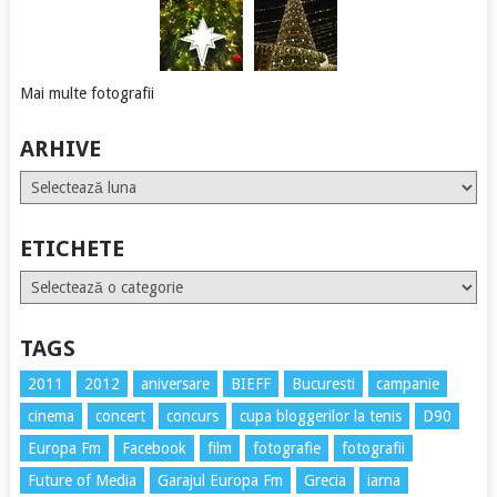
Mai multe fotografii
ARHIVE
Arhive
ETICHETE
Etichete
TAGS
2011
2012
aniversare
BIEFF
Bucuresti
campanie
cinema
concert
concurs
cupa bloggerilor la tenis
D90
Europa Fm
Facebook
film
fotografie
fotografii
Future of Media
Garajul Europa Fm
Grecia
iarna