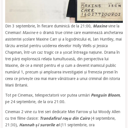
Din 3 septembrie, în fiecare duminică de la 21:00,
Maxine
vine la
Cinemax!
Maxine
e o dramă true crime care examinează anchetarea
asistentei școlare Maxine Carr și a logodnicului ei, Ian Huntley, mai
târziu arestat pentru uciderea elevelor Holly Wells și Jessica
Chapman, într-un caz tragic ce a șocat întreaga națiune. Drama în
trei părți explorează relația tumultuoasă, din perspectiva lui
Maxine, de ce a mințit pentru el și cum a devenit inamicul public
numărul 1, precum și amploarea investigației și frenezia presei în
ceea ce privește cea mai mare vânătoare a unui criminal din istoria
Marii Britanii.
Tot pe Cinemax, telespectatorii vor putea urmări
Penguin Bloom
,
pe 24 septembrie, de la ora 21:00.
Cinemax 2 vine cu trei seri dedicate Miei Farrow și lui Woody Allen
cu trei filme clasice:
Trandafirul roșu din Cairo
(4 septembrie,
21:30),
Hannah și surorile ei
(11 septembrie, ora