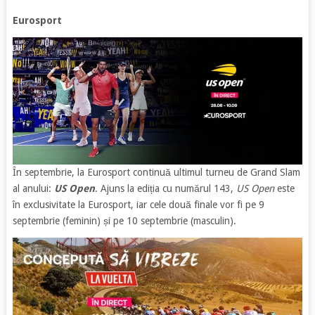
Eurosport
În septembrie, la Eurosport continuă ultimul turneu de Grand Slam
al anului:
US Open
. Ajuns la ediția cu numărul 143,
US Open
este
în exclusivitate la Eurosport, iar cele două finale vor fi pe 9
septembrie (feminin) și pe 10 septembrie (masculin).