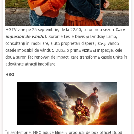
HGTV vine pe 25 septembrie, de la 22:00, cu un nou sezon
Case
imposibil de vândut
. Surorile Leslie Davis și Lyndsay Lamb,
consultanți în imobiliare, ajută proprietari disperați să-și vândă
casele imposibil de vândut. După o primă vizită și inspecție, cele
două surori fac renovări de impact, care transformă casele urâte în
adevărate atracții imobiliare.
HBO
În septembrie, HBO aduce filme și producții de box office! După