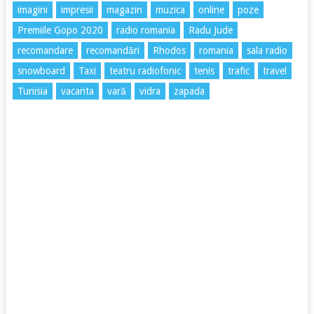
imagini
impresii
magazin
muzica
online
poze
Premiile Gopo 2020
radio romania
Radu Jude
recomandare
recomandări
Rhodos
romania
sala radio
snowboard
Taxi
teatru radiofonic
tenis
trafic
travel
Tunisia
vacanta
vară
vidra
zapada