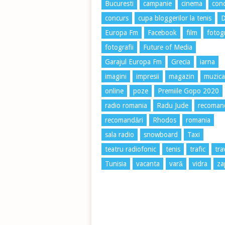
Bucuresti
campanie
cinema
conc
concurs
cupa bloggerilor la tenis
Europa Fm
Facebook
film
fotog
fotografii
Future of Media
Garajul Europa Fm
Grecia
iarna
imagini
impresii
magazin
muzica
online
poze
Premiile Gopo 2020
radio romania
Radu Jude
recoman
recomandări
Rhodos
romania
sala radio
snowboard
Taxi
teatru radiofonic
tenis
trafic
tra
Tunisia
vacanta
vară
vidra
za