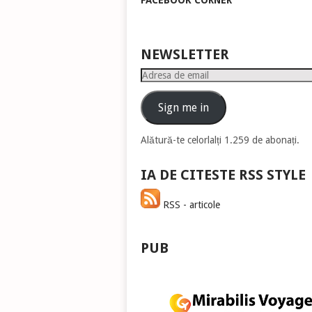
FACEBOOK CORNER
pen
a
măr
sau
NEWSLETTER
mic
Adresa
vol
de
email
Sign me in
Alătură-te celorlalți 1.259 de abonați.
IA DE CITESTE RSS STYLE
RSS - articole
PUB