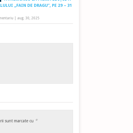
LULUI „FAIN DE DRAGU”, PE 29 – 31
T
mentariu
|
aug. 30, 2025
*
rii sunt marcate cu