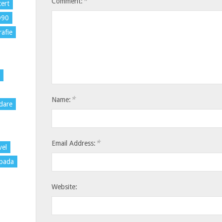
*
Comment:
ert
D90
rafie
*
Name:
dare
*
Email Address:
vel
pada
Website: