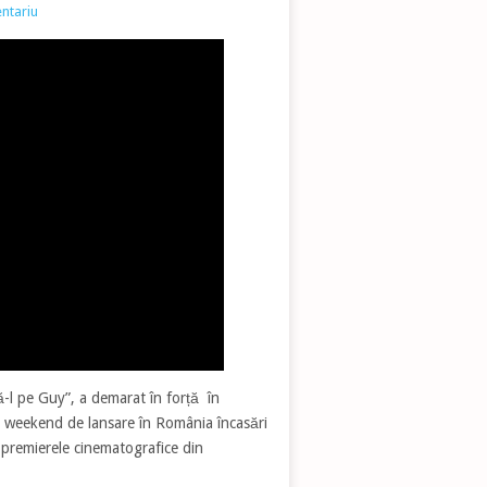
ntariu
ză-l pe Guy”, a demarat în forță în
l weekend de lansare în România încasări
 premierele cinematografice din