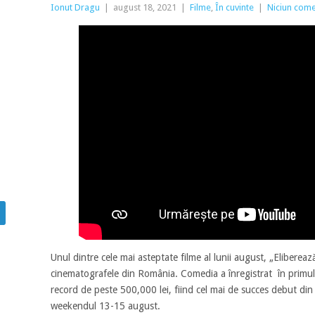
Ionut Dragu
|
august 18, 2021
|
Filme
,
În cuvinte
|
Niciun come
Unul dintre cele mai asteptate filme al lunii august, „Eliberea
cinematografele din România. Comedia a înregistrat în primu
record de peste 500,000 lei, fiind cel mai de succes debut din
weekendul 13-15 august.