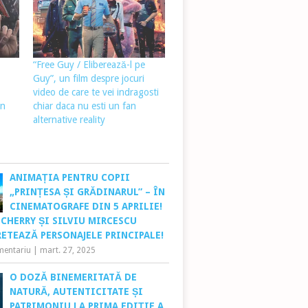
“Free Guy / Eliberează-l pe
Guy”, un film despre jocuri
video de care te vei indragosti
in
chiar daca nu esti un fan
alternative reality
ANIMAȚIA PENTRU COPII
„PRINȚESA ȘI GRĂDINARUL” – ÎN
CINEMATOGRAFE DIN 5 APRILIE!
CHERRY ȘI SILVIU MIRCESCU
ETEAZĂ PERSONAJELE PRINCIPALE!
mentariu
|
mart. 27, 2025
O DOZĂ BINEMERITATĂ DE
NATURĂ, AUTENTICITATE ȘI
PATRIMONIU LA PRIMA EDIȚIE A