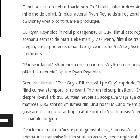
Filmul a avut un debut foarte bun în Statele Unite, îndreptân
milioane de dolari. În plus, actorul Ryan Reynolds și regizo
că Disney vrea o continuare a producției.
Cu Ryan Reynolds în rolul protagonistului Guy, filmul este re
scenariu semnat de Matt Lieberman și Zak Penn, filmul se tra
alegeri, curaj, prietenie, umanitate și ce înseamnă să te găseșt
conformezi.
“Rar se întâmplă să primești un scenariu și să găsești un perso
plăcut la nebunie”, spune Ryan Reynolds.
Scenariul filmului “Free Guy / Eliberează-l pe Guy” cuprinde, 
fiind cumva atemporal si relevant, într-un fel surprinzător. “În
despre liberul arbitru. Suntem nevoiți să acceptăm viața așa
matricea și să schimbăm lumea din jurul nostru? Când m-am gâ
șase ani, n-am putut anticipa cât de profetică va fi această 
osește
scenariului original.
ele
Deși lumea în care trăiește protagonistul din „Eliberează-l pe 
eată
jos
adevărurile transmise în film sunt universale, crede regizorul