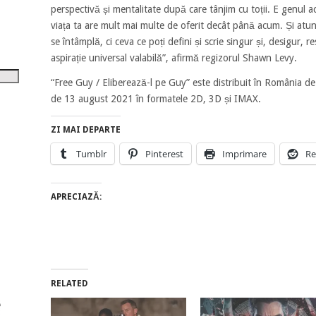
tru
perspectivă și mentalitate după care tânjim cu toții. E genul a
viața ta are mult mai multe de oferit decât până acum. Și atunci
i
se întâmplă, ci ceva ce poți defini și scrie singur și, desigur, 
aspirație universal valabilă”,
afirmă regizorul Shawn Levy.
șora
umul.
“Free Guy / Eliberează-l pe Guy” este distribuit în România de
de 13 august 2021 în formatele 2D, 3D și IMAX.
ZI MAI DEPARTE
Tumblr
Pinterest
Imprimare
Re
APRECIAZĂ:
RELATED