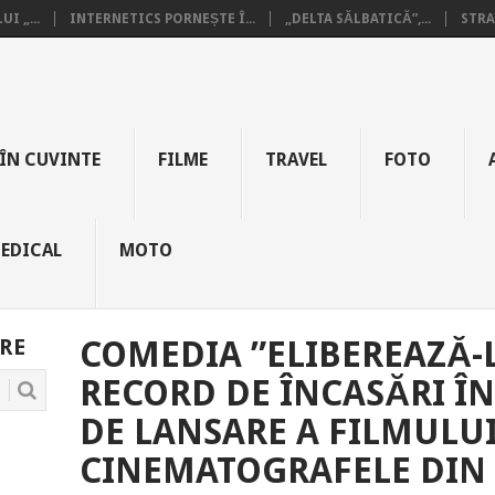
I „...
INTERNETICS PORNEȘTE Î...
„DELTA SĂLBATICĂ”,...
STRA
ÎN CUVINTE
FILME
TRAVEL
FOTO
EDICAL
MOTO
RE
COMEDIA ”ELIBEREAZĂ-L
RECORD DE ÎNCASĂRI Î
DE LANSARE A FILMULUI
CINEMATOGRAFELE DIN