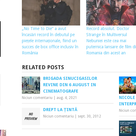
„No Time to Die” a avut
Record absolut. Doctor
încasări record în debutul pe
Strange în Multiversul
piețele internaționale, fiind un
Nebuniei este cea mai
succes de box office inclusiv în
puternica lansare de film d
România
Romania din acest an
RELATED POSTS
BRIGADA SINUCIGASILOR
REVINE DIN 6 AUGUST IN
CINEMATOGRAFE
NICOLE 
Niciun comentariu
|
aug. 4, 2021
INTERPR
DREPT LA ȚINTĂ
Niciun co
Niciun comentariu
|
sept. 30, 2012