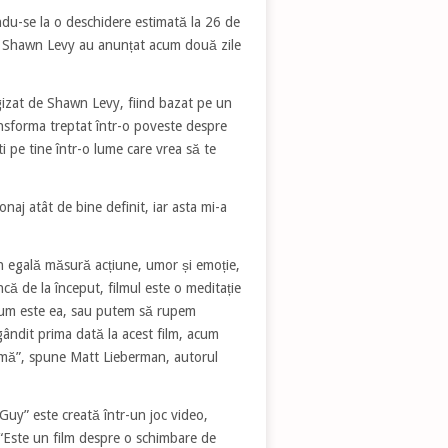
du-se la o deschidere estimată la 26 de
rul Shawn Levy au anunțat acum două zile
gizat de Shawn Levy, fiind bazat pe un
nsforma treptat
într-o poveste despre
i pe tine într-o lume care vrea să te
naj atât de bine definit, iar asta mi-a
în egală măsură acțiune, umor și emoție,
că de la început, filmul este o meditație
 cum este ea, sau putem să rupem
ndit prima dată la acest film, acum
temă”, spune Matt Lieberman, autorul
Guy” este creată într-un joc video,
. “Este un film despre o schimbare de