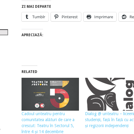
tru
ZI MAI DEPARTE
i
Tumblr
Pinterest
Imprimare
Re
șora
umul.
APRECIAZĂ:
RELATED
Cadoul unteatru pentru
Dialog @ unteatru – liceeni
comunitatea alături de care a
studenții, față în față cu act
crescut: Teatru în Sectorul 5,
și regizorii independenți
între 4 și 14 decembrie