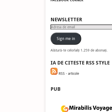
FACEBOOK CORNER
pen
a
măr
sau
NEWSLETTER
mic
Adresa
vol
de
email
Sign me in
Alătură-te celorlalți 1.259 de abonați.
IA DE CITESTE RSS STYLE
RSS - articole
PUB