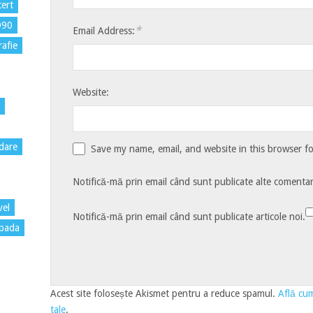
ert
D90
*
Email Address:
rafie
Website:
dare
Save my name, email, and website in this browser f
Notifică-mă prin email când sunt publicate alte comentari
vel
Notifică-mă prin email când sunt publicate articole noi.
pada
Acest site folosește Akismet pentru a reduce spamul.
Află cum
tale
.