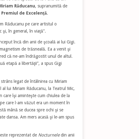
Miriam Răducanu
, supranumită de
,
Premiul de Excelenţă
.
iam Răducanu pe care artistul o
şi, în general, în viaţă”.
ceput încă din anii de şcoală ai lui Gigi.
 magnetism de trăsneală. Ea a venit şi
red că ne-am îndrăgostit unul de altul.
 etapă a libertăţii”, a spus Gigi
strâns legat de întâlnirea cu Miriam
 al lui Miriam Răducanu, la Teatrul Mic,
în care îşi aminteşte cum chiulea de la
u pe care l-am văzut era un moment în
astă mână se ducea spre ochi şi se
ate dansa. Am mers acasă şi le-am spus
i este reprezentat de
Nocturnele
din anii