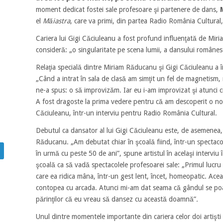
moment dedicat fostei sale profesoare şi partenere de dans,
el
Măiastra
, care va primi, din partea Radio România Cultural
Cariera lui Gigi Căciuleanu a fost profund influenţată de Mir
consideră: „o singularitate pe scena lumii, a dansului românesc 
Relaţia specială dintre Miriam Răducanu şi Gigi Căciuleanu a în
„Când a intrat în sala de clasă am simţit un fel de magnetism,
ne-a spus: o să improvizăm. Iar eu i-am improvizat şi atunci c
A fost dragoste la prima vedere pentru că am descoperit o nouă
Căciuleanu, într-un interviu pentru Radio România Cultural.
Debutul ca dansator al lui Gigi Căciuleanu este, de asemenea, 
Răducanu. „Am debutat chiar în şcoală fiind, într-un spectacol
în urmă cu peste 50 de ani”, spune artistul în acelaşi interviu 
şcoală ca să vadă spectacolele profesoarei sale: „Primul lucr
care ea ridica mâna, într-un gest lent, încet, homeopatic. Ace
contopea cu arcada. Atunci mi-am dat seama că gândul se po
părinţilor că eu vreau să dansez cu această doamnă”
.
Unul dintre momentele importante din cariera celor doi artişt