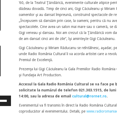
‘60, de la Teatrul Ţăndărică, evenimente culturale atipice pent
dădeau dovadă. Timp de cinci ani, Gigi Căciuleanu şi Miriam 
oamenilor şi au dansat împreună, construind spectacole de ref
„Începusem să dansăm prin case, la oameni, pentru că nu a
spectacolele. Cine avea un salon mai mare sau o cameră, se dă
Gigi veneau şi dansau. Noi am crezut că la Ţăndărică vom dan
de am dansat cinci ani de zile”, îşi aminteşte Gigi Căciuleanu.
Gigi Căciuleanu şi Miriam Răducanu se reîntâlnesc, aşadar, p
unde Radio România Cultural îi va acorda artistei care a rev
Premiul de Excelenţă.
Prezenţa lui Gigi Căciuleanu la Gala Premiilor Radio România C
şi Fundaţia Art Production.
Accesul la Gala Radio România Cultural se va face pe ba
solicitate la numărul de telefon 021.303.1515, de luni 
14:00, sau la adresa de email
cultural@rornet.ro
.
osește
ele
Evenimentul va fi transmis în direct la Radio România Cultural 
eată
coproducător al evenimentului. Detalii, pe
www.radioromaniac
jos