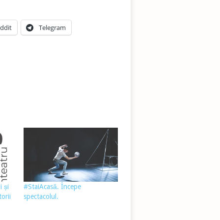
ddit
Telegram
i și
#StaiAcasă. Începe
orii
spectacolul.