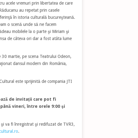
ru acele vremuri prin libertatea de care
Răducanu au repetat prin casele
erinţă în istoria culturală bucureşteană.
veam o scenă unde să ne facem
deau mobilele la o parte şi Miriam şi
sa de câteva ori dar a fost atâta lume
e 30 martie, pe scena Teatrului Odeon,
oluţionat dansul modern din România,
ultural este sprijinită de compania JTI
ză de invitaţii care pot fi
până vineri, între orele 9:00 şi
şi va fi înregistrat şi redifuzat de TVR3,
ultural.ro
.