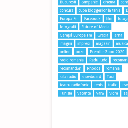
Bucuresti
campanie
cinema
conc
concurs
cupa bloggerilor la tenis
Europa Fm
Facebook
film
fotog
fotografii
Future of Media
Garajul Europa Fm
Grecia
iarna
imagini
impresii
magazin
muzica
online
poze
Premiile Gopo 2020
radio romania
Radu Jude
recoman
recomandări
Rhodos
romania
sala radio
snowboard
Taxi
teatru radiofonic
tenis
trafic
tra
Tunisia
vacanta
vară
vidra
za