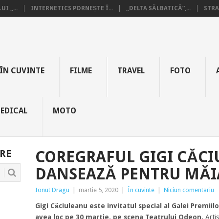
I „...
INTERNETICS PORNEȘTE Î...
„DELTA SĂLBATICĂ”,...
STRA
ÎN CUVINTE
FILME
TRAVEL
FOTO
EDICAL
MOTO
RE
COREGRAFUL GIGI CĂC
DANSEAZĂ PENTRU MĂI
Ionut Dragu
|
martie 5, 2020
|
În cuvinte
|
Niciun comentariu
Gigi Căciuleanu este invitatul special al Galei Premiil
avea loc pe 30 martie, pe scena Teatrului Odeon.
Artis