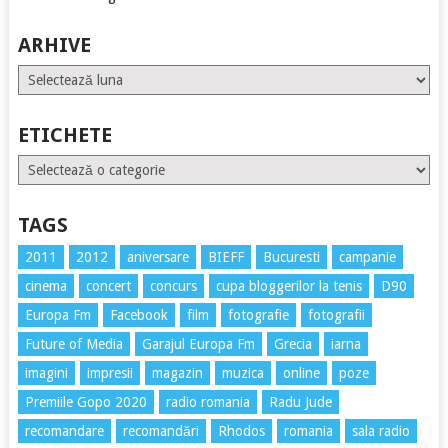
ARHIVE
Arhive
ETICHETE
Etichete
TAGS
2011
2012
aniversare
BIEFF
Bucuresti
campanie
cinema
concert
concurs
cupa bloggerilor la tenis
D90
Europa Fm
Facebook
film
fotografie
fotografii
Future of Media
Garajul Europa Fm
Grecia
iarna
imagini
impresii
magazin
muzica
online
poze
Premiile Gopo 2020
radio romania
Radu Jude
recomandare
recomandări
Rhodos
romania
sala radio