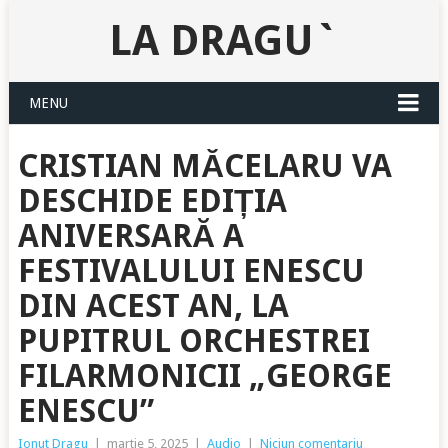
LA DRAGU`
MENU
CRISTIAN MĂCELARU VA
DESCHIDE EDIȚIA
ANIVERSARĂ A
FESTIVALULUI ENESCU
DIN ACEST AN, LA
PUPITRUL ORCHESTREI
FILARMONICII „GEORGE
ENESCU”
Ionut Dragu
|
martie 5, 2025
|
Audio
|
Niciun comentariu