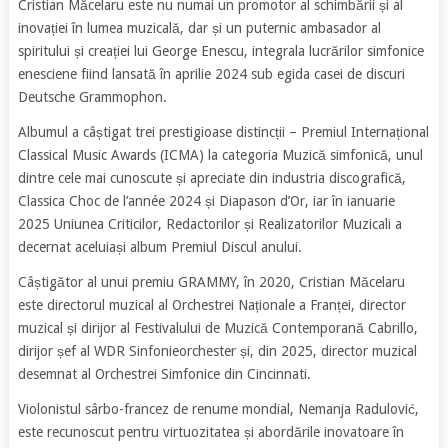
Cristian Măcelaru este nu numai un promotor al schimbării și al
inovației în lumea muzicală, dar și un puternic ambasador al
spiritului și creației lui George Enescu, integrala lucrărilor simfonice
enesciene fiind lansată în aprilie 2024 sub egida casei de discuri
Deutsche Grammophon.
Albumul a câștigat trei prestigioase distincții – Premiul Internațional
Classical Music Awards (ICMA) la categoria Muzică simfonică, unul
dintre cele mai cunoscute și apreciate din industria discografică,
Classica Choc de l’année 2024 și Diapason d’Or, iar în ianuarie
2025 Uniunea Criticilor, Redactorilor și Realizatorilor Muzicali a
decernat aceluiași album Premiul Discul anului.
Câștigător al unui premiu GRAMMY, în 2020, Cristian Măcelaru
este directorul muzical al Orchestrei Naționale a Franței, director
muzical și dirijor al Festivalului de Muzică Contemporană Cabrillo,
dirijor șef al WDR Sinfonieorchester și, din 2025, director muzical
desemnat al Orchestrei Simfonice din Cincinnati.
Violonistul sârbo-francez de renume mondial, Nemanja Radulović,
este recunoscut pentru virtuozitatea și abordările inovatoare în