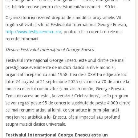
lei, biletele reduse pentru elevi/studenți/pensionari – 90 lei.
Organizatorii își rezervă dreptul de a modifica programele. Vă
rugăm să vizitați site-ul Festivalului Internațional George Enescu,
http://www.festivalenescu.ro/
, pentru a fi la curent cu cele mai
recente informații.
Despre Festivalul Internațional George Enescu
Festivalul Internațional George Enescu este unul dintre cele mai
prestigioase evenimente de muzică clasică la nivel mondial,
organizat începând cu anul 1958. Cea de-a XXVII-a ediție are loc
între 24 august și 21 septembrie 2025 și va marca 70 de ani de la
moartea marelui compozitor și muzician român, George Enescu.
Tema din acest an este „Aniversări / Celebrations”, iar în program
se vor regăsi peste 95 de concerte susținute de peste 4.000 dintre
cei mai renumiți artiști ai lumii, ce vor aduce în prim-plan atât
moștenirea artistică a lui Enescu, cât și impactul său profund
asupra muzicii clasice universale.
Festivalul Internațional George Enescu este un