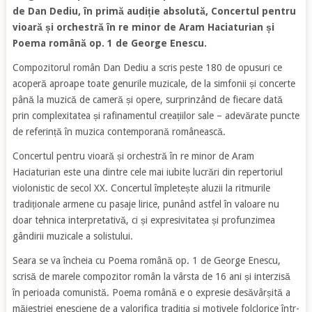
de Dan Dediu, în primă audiție absolută, Concertul pentru
vioară și orchestră în re minor de Aram Haciaturian și
Poema română op. 1 de George Enescu.
Compozitorul român Dan Dediu a scris peste 180 de opusuri ce
acoperă aproape toate genurile muzicale, de la simfonii și concerte
până la muzică de cameră și opere, surprinzând de fiecare dată
prin complexitatea și rafinamentul creațiilor sale – adevărate puncte
de referință în muzica contemporană românească.
Concertul pentru vioară și orchestră în re minor de Aram
Haciaturian este una dintre cele mai iubite lucrări din repertoriul
violonistic de secol XX. Concertul împletește aluzii la ritmurile
tradiționale armene cu pasaje lirice, punând astfel în valoare nu
doar tehnica interpretativă, ci și expresivitatea și profunzimea
gândirii muzicale a solistului.
Seara se va încheia cu Poema română op. 1 de George Enescu,
scrisă de marele compozitor român la vârsta de 16 ani și interzisă
în perioada comunistă. Poema română e o expresie desăvârșită a
măiestriei enesciene de a valorifica tradiția și motivele folclorice într-