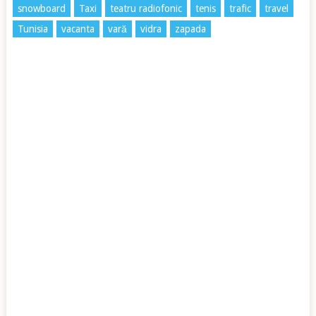
snowboard
Taxi
teatru radiofonic
tenis
trafic
travel
Tunisia
vacanta
vară
vidra
zapada