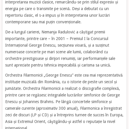
interpretarea muzicii clasice, remarcându-se prin stilul expresiv și
energia pe care o transmite pe scenă. Deși a debutat cu un
repertoriu clasic, el s-a impus și în interpretarea unor lucrări
contemporane sau mai puțin convenționale.
De-a lungul carierei, Nemanja Radulović a câștigat premii
importante, printre care – în 2001 – Premiul I la Concursul
Internațional George Enescu, secțiunea vioară, și a susținut
numeroase concerte pe mari scene ale lumii, colaborând cu
orchestre prestigioase și dirijori renumiți, iar performanțele sale
sunt apreciate pentru tehnica impecabilă și carisma sa unică.
Orchestra Filarmonicii „George Enescu” este cea mai reprezentativă
instituție muzicală din România, cu o istorie de peste un secol și
jumătate. Orchestra Filarmonicii a realizat o discografie complexă,
printre care se regăsesc integralele lucrărilor simfonice de George
Enescu și Johannes Brahms. Pe lângă concertele simfonice și
camerale curente (aproximativ 300 anual), Filarmonica a înregistrat
zeci de discuri (LP și CD) și a întreprins turnee de succes în Europa,
Asia și Extremul Orient, câştigându-şi astfel o reputație la nivel
internațional.