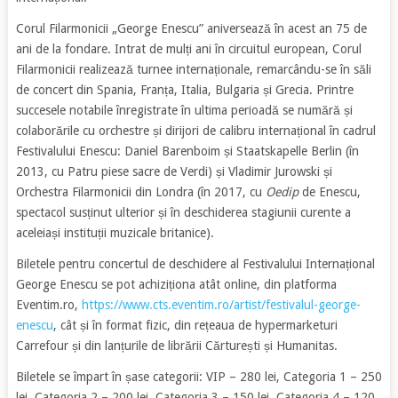
Corul Filarmonicii „George Enescu” aniversează în acest an 75 de
ani de la fondare. Intrat de mulți ani în circuitul european, Corul
Filarmonicii realizează turnee internaționale, remarcându-se în săli
de concert din Spania, Franța, Italia, Bulgaria și Grecia. Printre
succesele notabile înregistrate în ultima perioadă se numără și
colaborările cu orchestre și dirijori de calibru internațional în cadrul
Festivalului Enescu: Daniel Barenboim și Staatskapelle Berlin (în
2013, cu Patru piese sacre de Verdi) și Vladimir Jurowski și
Orchestra Filarmonicii din Londra (în 2017, cu
Oedip
de Enescu,
spectacol susținut ulterior și în deschiderea stagiunii curente a
aceleiași instituții muzicale britanice).
Biletele pentru concertul de deschidere al Festivalului Internațional
George Enescu se pot achiziționa atât online, din platforma
Eventim.ro,
https://www.cts.eventim.ro/artist/festivalul-george-
enescu
, cât și în format fizic, din rețeaua de hypermarketuri
Carrefour și din lanțurile de librării Cărturești și Humanitas.
Biletele se împart în șase categorii: VIP – 280 lei, Categoria 1 – 250
lei, Categoria 2 – 200 lei, Categoria 3 – 150 lei, Categoria 4 – 120