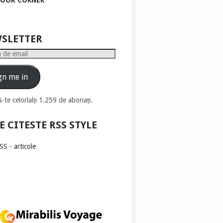
BOOK CORNER
pentru
a
mări
sau
SLETTER
micșora
volumul.
gn me in
-te celorlalți 1.259 de abonați.
E CITESTE RSS STYLE
S - articole