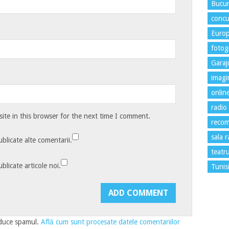
Bucur
concu
Euro
fotogr
Garaj
imagi
onlin
radio
te in this browser for the next time I comment.
recom
sala 
blicate alte comentarii.
teatr
blicate articole noi.
Tunis
educe spamul.
Află cum sunt procesate datele comentariilor