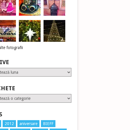
lte fotografii
IVE
CHETE
te
S
2012
aniversare
BIEFF