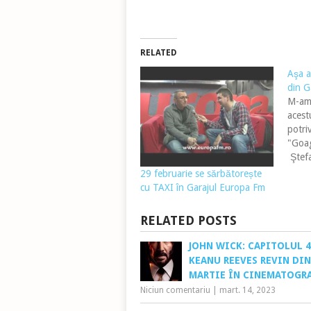
RELATED
Aşa a
din G
M-am 
acestu
potri
"Goag
Ştefa
Europ
29 februarie se sărbătorește
Garaj
cu TAXI în Garajul Europa Fm
sau P
din G
RELATED POSTS
2012 
JOHN WICK: CAPITOLUL 4
KEANU REEVES REVIN DIN
MARTIE ÎN CINEMATOGR
Niciun comentariu
|
mart. 14, 2023