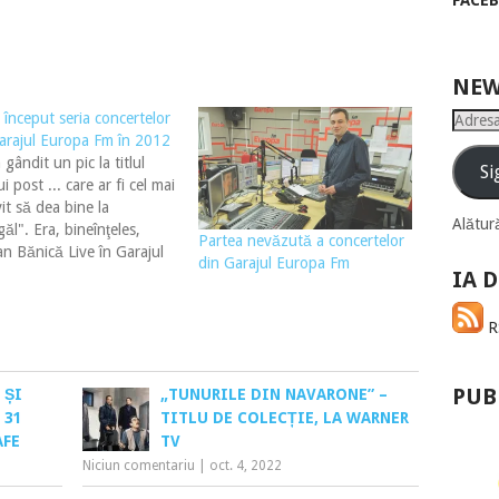
FACE
NEW
 început seria concertelor
Adresa
arajul Europa Fm în 2012
de
gândit un pic la titlul
email
Si
i post ... care ar fi cel mai
vit să dea bine la
Alătură
ăl". Era, bineînţeles,
Partea nevăzută a concertelor
n Bănică Live în Garajul
din Garajul Europa Fm
a Fm, Primul concert din
IA D
ul Europa Fm din 2012
rimul concert Incendiar
RS
arajul europa FM din
... Până la…
PUB
 ȘI
„TUNURILE DIN NAVARONE” –
 31
TITLU DE COLECȚIE, LA WARNER
AFE
TV
Niciun comentariu
|
oct. 4, 2022