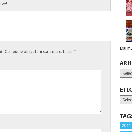
poze!
Mai mu
*
tă.
Câmpurile obligatorii sunt marcate cu
ARH
Arhive
ETI
Etiche
TAG
2011