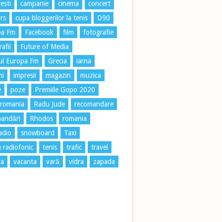
esti
campanie
cinema
concert
rs
cupa bloggerilor la tenis
D90
pa Fm
Facebook
film
fotografie
afii
Future of Media
ul Europa Fm
Grecia
iarna
ni
impresii
magazin
muzica
e
poze
Premiile Gopo 2020
 romania
Radu Jude
recomandare
andări
Rhodos
romania
radio
snowboard
Taxi
u radiofonic
tenis
trafic
travel
ia
vacanta
vară
vidra
zapada