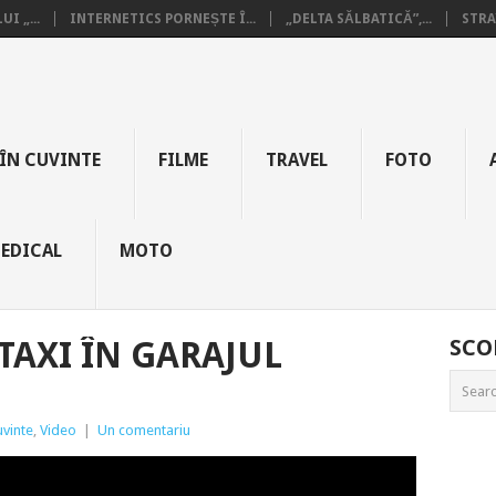
I „...
INTERNETICS PORNEȘTE Î...
„DELTA SĂLBATICĂ”,...
STRA
ÎN CUVINTE
FILME
TRAVEL
FOTO
EDICAL
MOTO
TAXI ÎN GARAJUL
SCO
uvinte
,
Video
|
Un comentariu