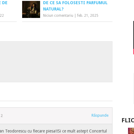
E DE
DE CE SA FOLOSESTI PARFUMUL
NATURAL?
022
Niciun comentariu
|
feb. 21, 2025
Răspunde
12
FLI
Dan Teodorescu cu fiecare piesa!!Si ce mult astept Concertul