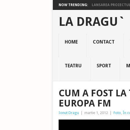
NOW TRENDING:
LANSAREA PROIECTULU
LA DRAGU`
HOME
CONTACT
TEATRU
SPORT
M
CUM A FOST LA 
EUROPA FM
Ionut Dragu
|
martie 1, 2012
|
Foto
,
În c