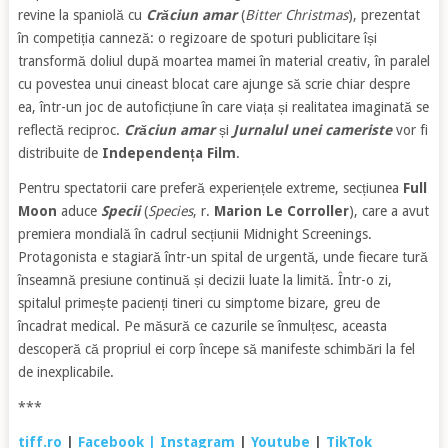
revine la spaniolă cu
Crăciun amar
(
Bitter Christmas
), prezentat
în competiția canneză: o regizoare de spoturi publicitare își
transformă doliul după moartea mamei în material creativ, în paralel
cu povestea unui cineast blocat care ajunge să scrie chiar despre
ea, într-un joc de autoficțiune în care viața și realitatea imaginată se
reflectă reciproc.
Crăciun amar
și
Jurnalul unei cameriste
vor fi
distribuite de
Independența Film
.
Pentru spectatorii care preferă experiențele extreme, secțiunea
Full
Moon
aduce
Specii
(
Species
, r.
Marion Le Corroller
), care a avut
premiera mondială în cadrul secțiunii Midnight Screenings.
Protagonista e stagiară într-un spital de urgentă, unde fiecare tură
înseamnă presiune continuă și decizii luate la limită. Într-o zi,
spitalul primește pacienți tineri cu simptome bizare, greu de
încadrat medical. Pe măsură ce cazurile se înmulțesc, aceasta
descoperă că propriul ei corp începe să manifeste schimbări la fel
de inexplicabile.
***
tiff.ro
|
Facebook
| Instagram
|
Youtube
|
TikTok