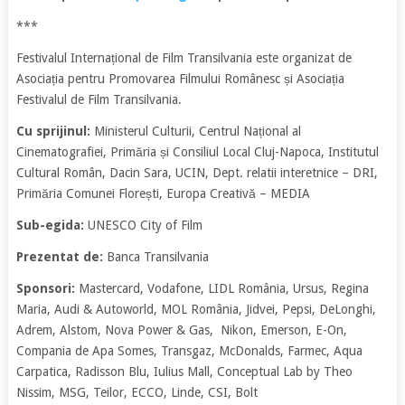
***
Festivalul Internațional de Film Transilvania este organizat de
Asociația pentru Promovarea Filmului Românesc și Asociația
Festivalul de Film Transilvania.
Cu sprijinul:
Ministerul Culturii, Centrul Național al
Cinematografiei, Primăria și Consiliul Local Cluj-Napoca, Institutul
Cultural Român, Dacin Sara, UCIN, Dept. relatii interetnice – DRI,
Primăria Comunei Florești, Europa Creativă – MEDIA
Sub-egida:
UNESCO City of Film
Prezentat de:
Banca Transilvania
Sponsori:
Mastercard, Vodafone, LIDL România, Ursus, Regina
Maria, Audi & Autoworld, MOL România, Jidvei, Pepsi, DeLonghi,
Adrem, Alstom, Nova Power & Gas, Nikon, Emerson, E-On,
Compania de Apa Somes, Transgaz, McDonalds, Farmec, Aqua
Carpatica, Radisson Blu, Iulius Mall, Conceptual Lab by Theo
Nissim, MSG, Teilor, ECCO, Linde, CSI, Bolt