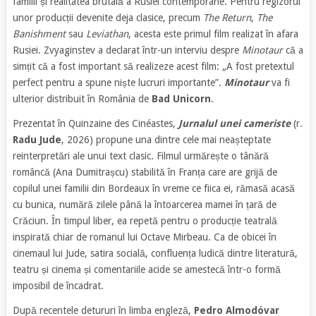
familii și realitatea brutală a Rusiei contemporane. Pentru regizorul
unor producții devenite deja clasice, precum
The Return
,
The
Banishment
sau
Leviathan
, acesta este primul film realizat în afara
Rusiei. Zvyaginstev a declarat într-un interviu despre
Minotaur
că a
simțit că a fost important să realizeze acest film: „A fost pretextul
perfect pentru a spune niște lucruri importante”.
Minotaur
va fi
ulterior distribuit în România de
Bad Unicorn
.
Prezentat în Quinzaine des Cinéastes,
Jurnalul unei cameriste
(r.
Radu Jude
, 2026) propune una dintre cele mai neașteptate
reinterpretări ale unui text clasic. Filmul urmărește o tânără
româncă (Ana Dumitrașcu) stabilită în Franța care are grijă de
copilul unei familii din Bordeaux în vreme ce fiica ei, rămasă acasă
cu bunica, numără zilele până la întoarcerea mamei în țară de
Crăciun. În timpul liber, ea repetă pentru o producție teatrală
inspirată chiar de romanul lui Octave Mirbeau. Ca de obicei în
cinemaul lui Jude, satira socială, confluența ludică dintre literatură,
teatru și cinema și comentariile acide se amestecă într-o formă
imposibil de încadrat.
După recentele detururi în limba engleză,
Pedro Almodóvar