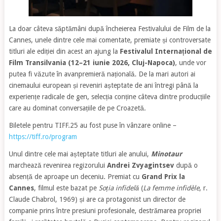
La doar câteva săptămâni după încheierea Festivalului de Film de la
Cannes, unele dintre cele mai comentate, premiate și controversate
titluri ale ediției din acest an ajung la
Festivalul Internațional de
Film Transilvania (12–21 iunie 2026, Cluj-Napoca)
, unde vor
putea fi văzute în avanpremieră națională. De la mari autori ai
cinemaului european și reveniri așteptate de ani întregi până la
experiențe radicale de gen, selecția conține câteva dintre producțiile
care au dominat conversațiile de pe Croazetă.
Biletele pentru TIFF.25 au fost puse în vânzare online –
https://tiff.ro/program
​​Unul dintre cele mai așteptate titluri ale anului,
Minotaur
marchează revenirea regizorului
Andrei Zvyagintsev
după o
absență de aproape un deceniu. Premiat cu
Grand Prix la
Cannes
, filmul este bazat pe
Soția infidelă
(
La femme infidèle
, r.
Claude Chabrol, 1969) și are ca protagonist un director de
companie prins între presiuni profesionale, destrămarea propriei