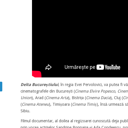
Delta Bucureștiului
, în regia Evei Pervolovici, va putea fi v
cinematografele din București (
Cinema Elvire Popesco
,
Cinem
Union
), Arad (
Cinema Arta
), Bistrița (
Cinema Dacia
), Cluj (
Ci
(
Cinema Ateneu
), Timișoara (
Cinema Timiș
), însă urmează să
Sibiu.
Filmul documentar, al doilea al regizoarei cunoscută deja publ
prin vocea actrițelor Sandrine Bonnaire și Ada Condeescu, pov