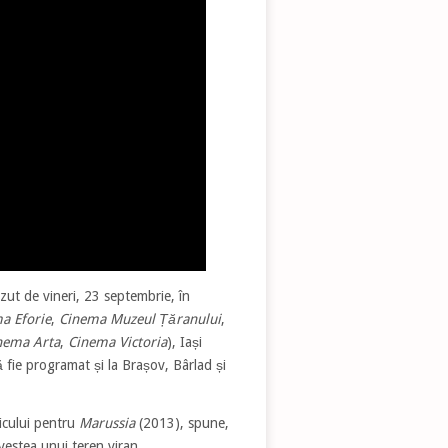
ăzut de vineri, 23 septembrie, în
a Eforie
,
Cinema Muzeul Țăranului
,
nema Arta
,
Cinema Victoria
), Iași
 fie programat și la Brașov, Bârlad și
icului pentru
Marussia
(2013), spune,
estea unui teren viran.