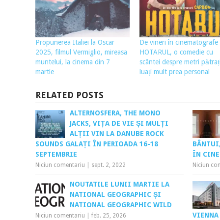
Propunerea Italiei la Oscar
De vineri în cinematografe
2025, filmul Vermiglio, mireasa
HOTARUL, o comedie cu
muntelui, la cinema din 7
scântei despre metri pătraț
martie
luați mult prea personal
RELATED POSTS
ALTERNOSFERA, THE MONO
JACKS, VIȚA DE VIE ȘI MULȚI
ALȚII VIN LA DANUBE ROCK
SOUNDS GALAȚI ÎN PERIOADA 16-18
BÂNTUI,
SEPTEMBRIE
ÎN CIN
Niciun comentariu
|
sept. 2, 2022
Niciun co
NOUTATILE LUNII MARTIE LA
NATIONAL GEOGRAPHIC ȘI
NATIONAL GEOGRAPHIC WILD
VIENNA
Niciun comentariu
|
feb. 25, 2026