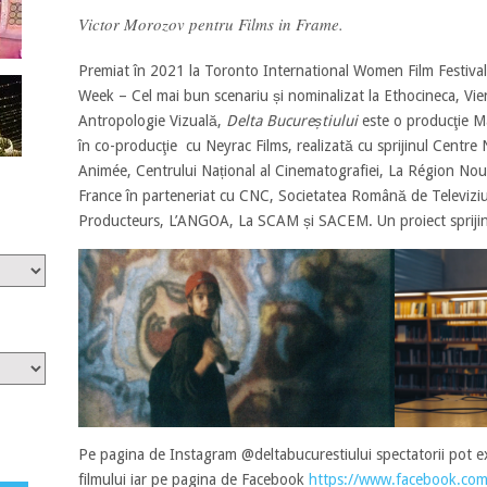
Victor Morozov pentru Films in Frame.
Premiat în 2021 la Toronto International Women Film Festival
Week – Cel mai bun scenariu și nominalizat la Ethocineca, Vie
Antropologie Vizuală,
Delta Bucureștiului
este o producţie Ma
în co-producţie cu Neyrac Films, realizată cu sprijinul Centre
Animée, Centrului Național al Cinematografiei, La Région Nouv
France în parteneriat cu CNC, Societatea Română de Televiz
Producteurs, L’ANGOA, La SCAM și SACEM. Un proiect spr
Pe pagina de Instagram @deltabucurestiului spectatorii pot e
filmului iar pe pagina de Facebook
https://www.facebook.com/