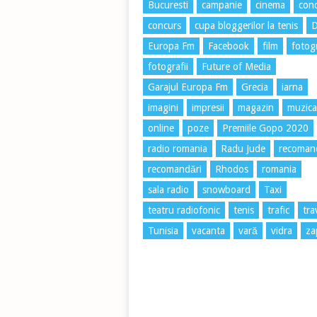
Bucuresti
campanie
cinema
conc
concurs
cupa bloggerilor la tenis
Europa Fm
Facebook
film
fotog
fotografii
Future of Media
Garajul Europa Fm
Grecia
iarna
imagini
impresii
magazin
muzica
online
poze
Premiile Gopo 2020
radio romania
Radu Jude
recoman
recomandări
Rhodos
romania
sala radio
snowboard
Taxi
teatru radiofonic
tenis
trafic
tra
Tunisia
vacanta
vară
vidra
za