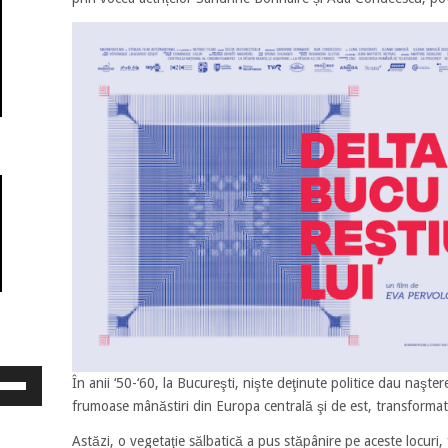
osește
În anii ‘50-‘60, la Bucureşti, nişte deţinute politice dau naştere
ele
frumoase mânăstiri din Europa centrală şi de est, transformată
eată
jos
Astăzi, o vegetaţie sălbatică a pus stăpânire pe aceste locuri