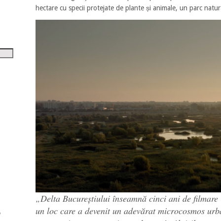
tru
hectare cu specii protejate de plante și animale, un parc natur
i
șora
umul.
„Delta Bucureștiului înseamnă cinci ani de filmare î
un loc care a devenit un adevărat microcosmos urba