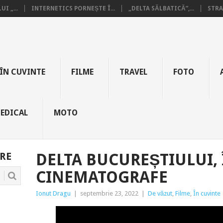
I „...
INTERNETICS PORNEȘTE Î...
„DELTA SĂLBATICĂ”,...
STRA
ÎN CUVINTE
FILME
TRAVEL
FOTO
EDICAL
MOTO
RE
DELTA BUCUREȘTIULUI, 
CINEMATOGRAFE
Ionut Dragu
|
septembrie 23, 2022
|
De văzut
,
Filme
,
În cuvinte