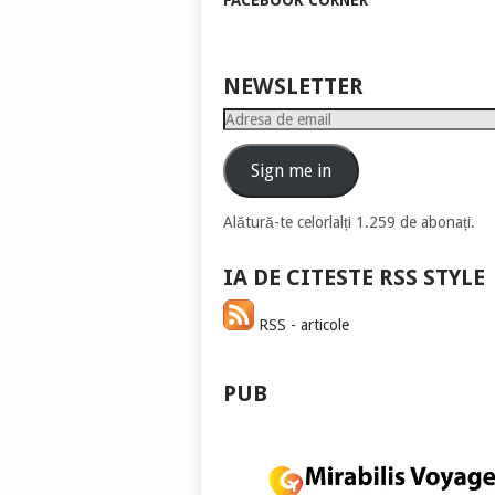
FACEBOOK CORNER
pen
a
măr
sau
NEWSLETTER
mic
Adresa
vol
de
email
Sign me in
Alătură-te celorlalți 1.259 de abonați.
IA DE CITESTE RSS STYLE
RSS - articole
PUB