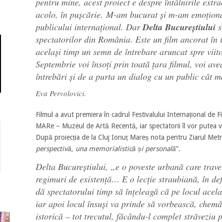
pentru mine, acest proiect e despre întâlnirile extr
acolo, în pușcărie. M-am bucurat și m-am emoționat 
publicului internațional. Dar
Delta Bucureștiului
s
spectatorilor din România. Este un film ancorat în i
același timp un semn de întrebare aruncat spre viit
Septembrie voi însoți prin toată țara filmul, voi av
întrebări și de a purta un dialog cu un public cât m
Eva Pervolovici.
Filmul a avut premiera în cadrul Festivalului Internațional de Fi
MARe – Muzeul de Artă Recentă, iar spectatorii îl vor putea 
După proiecția de la Cluj Ionuț Mareș nota pentru Ziarul Met
perspectivă, una memorialistică și personală
”.
Delta Bucureștiului
,
„e o poveste urbană care traver
regimuri de existență… E o lecție straubiană, în defi
dă spectatorului timp să înțeleagă că pe locul acela
iar apoi locul însuși va prinde să vorbească, chem
istorică – tot trecutul, făcându-l complet străveziu 