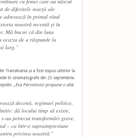
aordinare cu femei care au născut
de diferitele reacții ale
e adresează în primul rând
storia noastră recentă și în
or. Mă bucur că din luna
ea ocazia de a răspunde la
ai larg.”
lm Transilvania și a fost expus ulterior la
vede în cinematografe din 23 septembrie.
ropolis:
„Eva Pervolovici propune o altă
sează decenii, regimuri politice,
nitiv: dă locului timp să existe,
 s-au petrecut transformări grave,
ând – ca într-o supraimpresiune
pentru privirea noastră.”