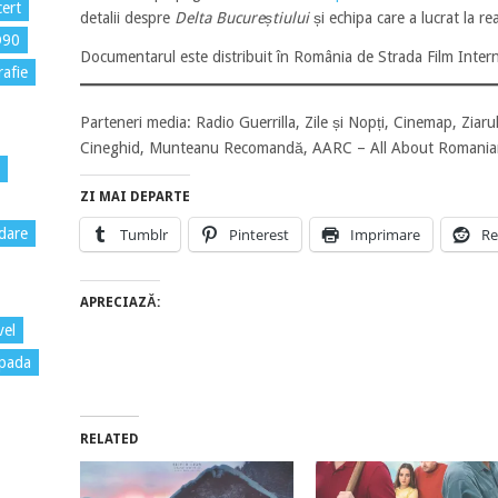
ert
detalii despre
Delta Bucureștiului
și echipa care a lucrat la rea
D90
Documentarul este distribuit în România de Strada Film Intern
rafie
Parteneri media: Radio Guerrilla, Zile și Nopți, Cinemap, Ziaru
Cineghid, Munteanu Recomandă, AARC – All About Romanian
ZI MAI DEPARTE
Tumblr
Pinterest
Imprimare
Re
dare
APRECIAZĂ:
vel
pada
RELATED