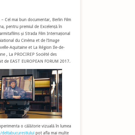
 – Cel mai bun documentar, Berlin Film
na, pentru premiul de Excelență în
rmitafilms și Strada Film Internațional
 National du Cinéma et de l’Image
elle-Aquitaine et La Région Ile-de-
iune , La PROCIREP Société des
ijinit de EAST EUROPEAN FORUM 2017.
xperimenta o călătorie vizuală în lumea
deltabucurestiului
pot afla mai multe