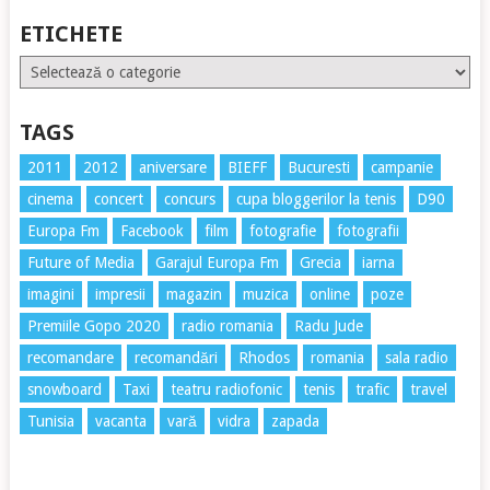
ETICHETE
Etichete
TAGS
2011
2012
aniversare
BIEFF
Bucuresti
campanie
cinema
concert
concurs
cupa bloggerilor la tenis
D90
Europa Fm
Facebook
film
fotografie
fotografii
Future of Media
Garajul Europa Fm
Grecia
iarna
imagini
impresii
magazin
muzica
online
poze
Premiile Gopo 2020
radio romania
Radu Jude
recomandare
recomandări
Rhodos
romania
sala radio
snowboard
Taxi
teatru radiofonic
tenis
trafic
travel
Tunisia
vacanta
vară
vidra
zapada