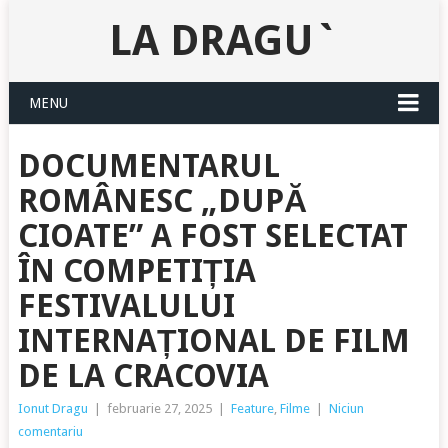
LA DRAGU`
MENU
DOCUMENTARUL
ROMÂNESC „DUPĂ
CIOATE” A FOST SELECTAT
ÎN COMPETIȚIA
FESTIVALULUI
INTERNAȚIONAL DE FILM
DE LA CRACOVIA
Ionut Dragu
|
februarie 27, 2025
|
Feature
,
Filme
|
Niciun
comentariu