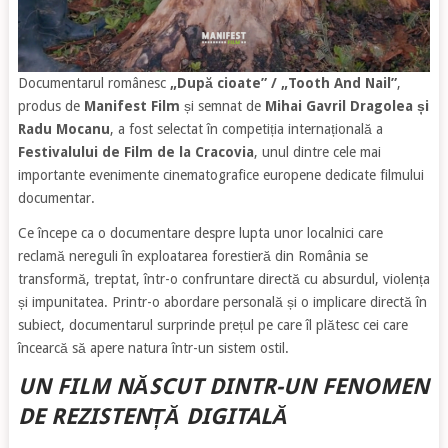
Documentarul românesc
„După cioate” / „Tooth And Nail”
,
produs de
Manifest Film
și semnat de
Mihai Gavril Dragolea și
Radu Mocanu
, a fost selectat în competiția internațională a
Festivalului de Film de la Cracovia
, unul dintre cele mai
importante evenimente cinematografice europene dedicate filmului
documentar.
Ce începe ca o documentare despre lupta unor localnici care
reclamă nereguli în exploatarea forestieră din România se
transformă, treptat, într-o confruntare directă cu absurdul, violența
și impunitatea. Printr-o abordare personală și o implicare directă în
subiect, documentarul surprinde prețul pe care îl plătesc cei care
încearcă să apere natura într-un sistem ostil.
UN FILM NĂSCUT DINTR-UN FENOMEN
DE REZISTENȚĂ DIGITALĂ