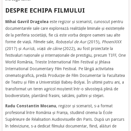
DESPRE ECHIPA FILMULUI
Mihai Gavril Dragolea
este regizor și scenarist, cunoscut pentru
documentarele sale care explorează realitățile liminale și existențele
de la periferia societății, fie că este vorba despre oameni sau alte
forme de viață. Filmele sale,
Roboțelul de Aur
(2015),
PhoeniXXX
(2017) și
Aurică, viață de câine
(2022), au fost proiectate la
festivaluri naționale și internaționale de prestigiu, precum TIFF, One
World România, Trieste International Film Festival și Jihlava
International Documentary Film Festival. Pe lângă activitatea
cinematografică, predă Producție de Film Documentar la Facultatea
de Teatru și Film a Universității Babeș-Bolyai. În ultimii patru ani, a
transformat un teren agricol moștenit într-o silvostepă plină de
biodiversitate, plantând frasini, salcâmi, paltini și stejari.
Radu Constantin Mocanu
, regizor și scenarist, s-a format
profesional între România și Franța, studiind cinema la École
Supérieure de Réalisation Audiovisuelle din Paris. După un parcurs
în televiziune, s-a dedicat filmului documentar, fiind, alături de