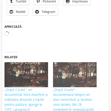
Tumblr
Pinterest
Imprimare
Reddit
Telegram
APRECIAZĂ:
Încarc...
RELATED
„După Cioate”, un
„După Cioate”:
documentar între manifest și
documentarul despre un
realitatea absurdă a luptei
atac nerezolvat și tăcerea
pentru pădure, ajunge la
unui sistem, din 28
TIFF. Lansarea în
noiembrie în cinematografe