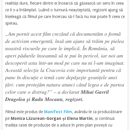
realități dure, fiecare dintre ei încearcă să găsească un sens în ceea
ce li s-a întâmplat. Luând o turnură neașteptată, regizorii ajung să
înțeleagă că filmul pe care încercau să-l facă nu mai poate fi ceea ce
sperau.
„Am pornit acest film crezând că documentăm o formă
de activism emergentă, însă am ajuns să trăim pe pielea
noastră riscurile pe care le implică. În România, să
aperi pădurile înseamnă să te pui în pericol, iar noi am
descoperit asta într-un mod pe care nu ni l-am imaginat.
Această selecție la Cracovia este importantă pentru că
pune în discuție o temă care depășește granițele unei
țări: cum protejăm natura atunci când legea e de partea
celor care o distrug?”
– a declarat
Mihai Gavril
Dragolea și Radu Mocanu, regizori.
Filmul este produs de
Manifest Film
, avându-le ca producătoare
pe
Monica Lăzurean-Gorgan și Elena Martin
, și continuă
tradiția casei de producție de a aduce în prim-plan povești cu