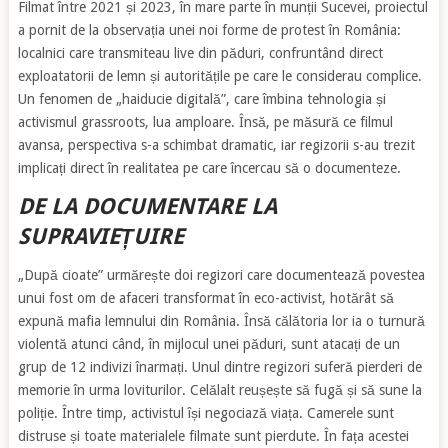
Filmat între 2021 și 2023, în mare parte în munții Sucevei, proiectul
a pornit de la observația unei noi forme de protest în România:
localnici care transmiteau live din păduri, confruntând direct
exploatatorii de lemn și autoritățile pe care le considerau complice.
Un fenomen de „haiducie digitală”, care îmbina tehnologia și
activismul grassroots, lua amploare. Însă, pe măsură ce filmul
avansa, perspectiva s-a schimbat dramatic, iar regizorii s-au trezit
implicați direct în realitatea pe care încercau să o documenteze.
DE LA DOCUMENTARE LA
SUPRAVIEȚUIRE
„După cioate” urmărește doi regizori care documentează povestea
unui fost om de afaceri transformat în eco-activist, hotărât să
expună mafia lemnului din România. Însă călătoria lor ia o turnură
violentă atunci când, în mijlocul unei păduri, sunt atacați de un
grup de 12 indivizi înarmați. Unul dintre regizori suferă pierderi de
memorie în urma loviturilor. Celălalt reușește să fugă și să sune la
poliție. Între timp, activistul își negociază viața. Camerele sunt
distruse și toate materialele filmate sunt pierdute. În fața acestei