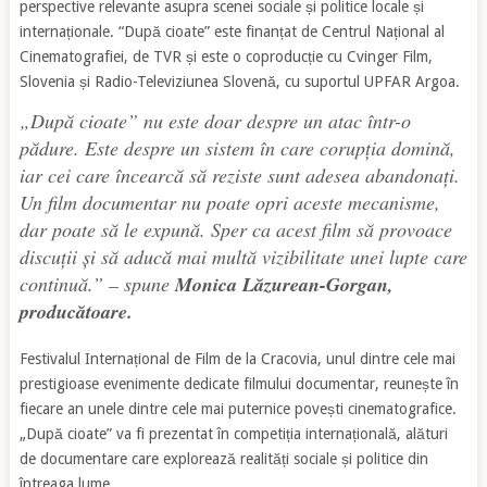
perspective relevante asupra scenei sociale și politice locale și
internaționale. “După cioate” este finanțat de Centrul Național al
Cinematografiei, de TVR și este o coproducție cu Cvinger Film,
Slovenia și Radio-Televiziunea Slovenă, cu suportul UPFAR Argoa.
„După cioate” nu este doar despre un atac într-o
pădure. Este despre un sistem în care corupția domină,
iar cei care încearcă să reziste sunt adesea abandonați.
Un film documentar nu poate opri aceste mecanisme,
dar poate să le expună. Sper ca acest film să provoace
discuții și să aducă mai multă vizibilitate unei lupte care
continuă.” –
spune
Monica Lăzurean-Gorgan,
producătoare.
Festivalul Internațional de Film de la Cracovia, unul dintre cele mai
prestigioase evenimente dedicate filmului documentar, reunește în
fiecare an unele dintre cele mai puternice povești cinematografice.
„După cioate” va fi prezentat în competiția internațională, alături
de documentare care explorează realități sociale și politice din
întreaga lume.