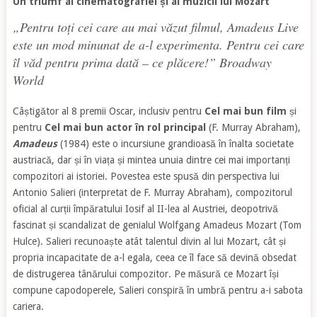
Un triumf al cinematografiei și al muzicii lui Mozart
„
Pentru toți cei care au mai văzut filmul, Amadeus Live
este un mod minunat de a-l experimenta. Pentru cei care
îl văd pentru prima dată – ce plăcere!
” Broadway
World
Câștigător al 8 premii Oscar, inclusiv pentru
Cel mai bun film
și
pentru
Cel mai bun actor în rol principal
(F. Murray Abraham),
Amadeus
(1984) este o incursiune grandioasă în înalta societate
austriacă, dar și în viața și mintea unuia dintre cei mai importanți
compozitori ai istoriei. Povestea este spusă din perspectiva lui
Antonio Salieri (interpretat de F. Murray Abraham), compozitorul
oficial al curții împăratului Iosif al II-lea al Austriei, deopotrivă
fascinat și scandalizat de genialul Wolfgang Amadeus Mozart (Tom
Hulce). Salieri recunoaște atât talentul divin al lui Mozart, cât și
propria incapacitate de a-l egala, ceea ce îl face să devină obsedat
de distrugerea tânărului compozitor. Pe măsură ce Mozart își
compune capodoperele, Salieri conspiră în umbră pentru a-i sabota
cariera.