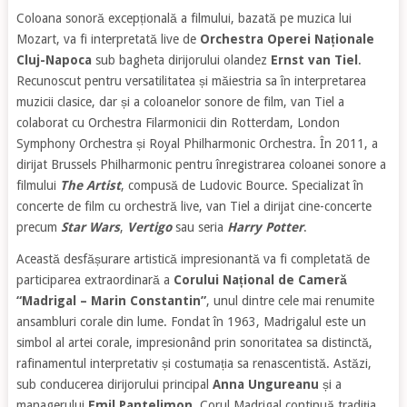
Coloana sonoră excepțională a filmului, bazată pe muzica lui
Mozart, va fi interpretată live de
Orchestra Operei Naționale
Cluj-Napoca
sub bagheta dirijorului olandez
Ernst van Tiel
.
Recunoscut pentru versatilitatea și măiestria sa în interpretarea
muzicii clasice, dar și a coloanelor sonore de film, van Tiel a
colaborat cu Orchestra Filarmonicii din Rotterdam, London
Symphony Orchestra și Royal Philharmonic Orchestra. În 2011, a
dirijat Brussels Philharmonic pentru înregistrarea coloanei sonore a
filmului
The Artist
, compusă de Ludovic Bource. Specializat în
concerte de film cu orchestră live, van Tiel a dirijat cine-concerte
precum
Star Wars
,
Vertigo
sau seria
Harry Potter
.
Această desfășurare artistică impresionantă va fi completată de
participarea extraordinară a
Corului Național de Cameră
“Madrigal – Marin Constantin”
, unul dintre cele mai renumite
ansambluri corale din lume. Fondat în 1963, Madrigalul este un
simbol al artei corale, impresionând prin sonoritatea sa distinctă,
rafinamentul interpretativ și costumația sa renascentistă. Astăzi,
sub conducerea dirijorului principal
Anna Ungureanu
și a
managerului
Emil Pantelimon
, Corul Madrigal continuă tradiția