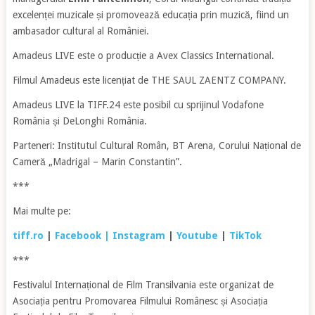
excelenței muzicale și promovează educația prin muzică, fiind un
ambasador cultural al României.
Amadeus LIVE este o producție a Avex Classics International.
Filmul Amadeus este licențiat de THE SAUL ZAENTZ COMPANY.
Amadeus LIVE la TIFF.24 este posibil cu sprijinul Vodafone
România și DeLonghi România.
Parteneri: Institutul Cultural Român, BT Arena, Corului Național de
Cameră „Madrigal – Marin Constantin”.
***
Mai multe pe:
tiff.ro
|
Facebook
| Instagram
|
Youtube
|
TikTok
***
Festivalul Internațional de Film Transilvania este organizat de
Asociația pentru Promovarea Filmului Românesc și Asociația