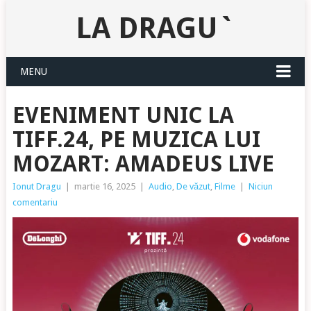
LA DRAGU`
MENU
EVENIMENT UNIC LA
TIFF.24, PE MUZICA LUI
MOZART: AMADEUS LIVE
Ionut Dragu
|
martie 16, 2025
|
Audio
,
De văzut
,
Filme
|
Niciun
comentariu