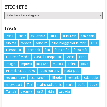
ETICHETE
Etichete
TAGS
2011
2012
aniversare
BIEFF
Bucuresti
campanie
cinema
concert
concurs
cupa bloggerilor la tenis
D90
Europa Fm
Facebook
film
fotografie
fotografii
Future of Media
Garajul Europa Fm
Grecia
iarna
imagini
impresii
magazin
muzica
online
poze
Premiile Gopo 2020
radio romania
Radu Jude
recomandare
recomandări
Rhodos
romania
sala radio
snowboard
Taxi
teatru radiofonic
tenis
trafic
travel
Tunisia
vacanta
vară
vidra
zapada