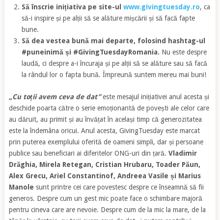
Să înscrie inițiativa pe site-ul
www.givingtuesday.ro
, ca
să-i inspire și pe alții să se alăture mișcării și să facă fapte
bune.
Să dea vestea bună mai departe, folosind hashtag-ul
#puneinimă și #GivingTuesdayRomania.
Nu este despre
laudă, ci despre a-i încuraja și pe alții să se alăture sau să facă
la rândul lor o fapta bună. Împreună suntem mereu mai buni!
„Cu toții avem ceva de dat”
este mesajul inițiativei anul acesta și
deschide poarta către o serie emoționantă de povești ale celor care
au dăruit, au primit și au învățat în același timp că generozitatea
este la îndemâna oricui. Anul acesta, GivingTuesday este marcat
prin puterea exemplului oferită de oameni simpli, dar și persoane
publice sau beneficiari ai diferitelor ONG-uri din țară.
Vladimir
Drăghia, Mirela Retegan, Cristian Hrubaru, Toader Păun,
Alex Grecu, Ariel Constantinof, Andreea Vasile și Marius
Manole
sunt printre cei care povestesc despre ce înseamnă să fii
generos. Despre cum un gest mic poate face o schimbare majoră
pentru cineva care are nevoie. Despre cum de la mic la mare, de la