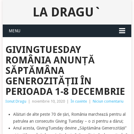
LA DRAGU`
MENU
GIVINGTUESDAY
ROMÂNIA ANUNȚĂ
SĂPTĂMÂNA
GENEROZITĂȚII ÎN
PERIOADA 1-8 DECEMBRIE
Ionut Dragu
|
noiembrie 10, 2020
|
În cuvinte
|
Niciun comentariu
Alături de alte peste 70 de țări, România marchează pentru al
patrulea an consecutiv Giving Tuesday – o zi pentru a dărui;
Anul acesta, GivingTuesday devine „Săptămâna Generozității”