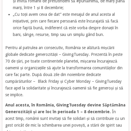
și invită românii de pretutindeni să #punăinimă, de marți până
marți, între 1 și 8 decembrie;
„Cu toții avem ceva de dat” este mesajul de anul acesta al
inițiativei, prin care fiecare persoană este încurajată să facă
orice faptă bună, indiferent că este vorba despre donații în
bani, sânge, resurse, timp sau un simplu gând bun.
Pentru al patrulea an consecutiv, România se alătură mișcării
globale dedicate generozității – GivingTuesday. Prezentă în peste
70 de țări, pe toate continentele planetei, mișcarea încurajează
oamenii și organizațiile să ajute la transformarea comunităților din
care fac parte. După două zile din noiembrie dedicate
cumpărăturilor – Black Friday și Cyber Monday – GivingTuesday
face apel la solidaritate și încurajează oamenii să fie generoși și să
se implice.
Anul acesta, în România, GivingTuesday devine Săptămâna
Generozității și are loc în perioada 1 – 8 decembrie.
În
acest timp, românii sunt invitați să fie solidari și să contribuie cu un
gest oricât de mic la schimbarea unei povești, a stării de spirit sau