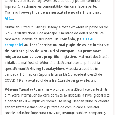
tânăr la vârstnic, cu toții avem ceva de dat și putem contribui
împreună la schimbarea comunităților din care facem parte.
Trailerul poveștilor de generozitate poate fi vizionat
AICI
.
Numai anul trecut, GivingTuesday a fost sărbătorit în peste 60 de
țări și a strâns donații de aproape 2 miliarde de dolari pentru cei
care aveau nevoie de susținere.
În România, pe
site-ul
campaniei
au fost înscrise nu mai puțin de 85 de inițiative
de caritate și 55 de ONG-uri și companii au promovat
mișcarea sau au avut propriile inițiative.
Mai mult decât atât,
inițiativa a mai fost sărbătorită o dată anul acesta, prin ediția
specială numită
GivingTuesdayNow
. Aceasta a avut loc în
perioada 1-5 mai, ca răspuns la criza fără precedent creată de
COVID-19 și a avut rolul de a fi alături de cei grav afectați.
#GivingTuesdayRomania
– o zi pentru a dărui face parte dintr-
o mișcare internațională care dorește să instituie la nivel global o zi
a generozității și implicării sociale. #GivingTuesday pune în valoare
generozitatea oamenilor și puterea de comunicare a rețelelor
sociale, aducând împreună ONG-uri, instituții publice, companii și