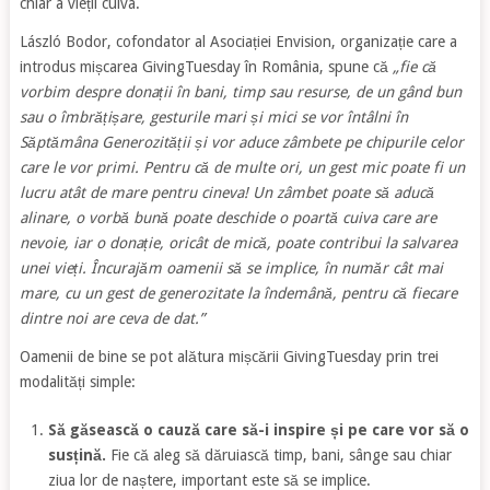
chiar a vieții cuiva.
László Bodor, cofondator al Asociației Envision, organizație care a
introdus mișcarea GivingTuesday în România, spune că
„fie că
vorbim despre donații în bani, timp sau resurse, de un gând bun
sau o îmbrățișare, gesturile mari și mici se vor întâlni în
Săptămâna Generozității și vor aduce zâmbete pe chipurile celor
care le vor primi. Pentru că de multe ori, un gest mic poate fi un
lucru atât de mare pentru cineva! Un zâmbet poate să aducă
alinare, o vorbă bună poate deschide o poartă cuiva care are
nevoie, iar o donație, oricât de mică, poate contribui la salvarea
unei vieți. Încurajăm oamenii să se implice, în număr cât mai
mare, cu un gest de generozitate la îndemână, pentru că fiecare
dintre noi are ceva de dat.”
Oamenii de bine se pot alătura mișcării GivingTuesday prin trei
modalități simple:
Să găsească o cauză care să-i inspire și pe care vor să o
susțină.
Fie că aleg să dăruiască timp, bani, sânge sau chiar
ziua lor de naștere, important este să se implice.