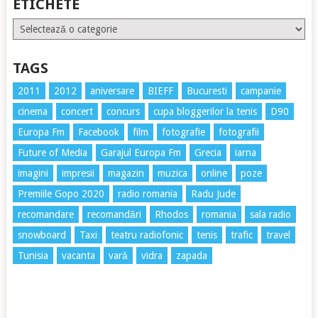
ETICHETE
Etichete
TAGS
2011
2012
aniversare
BIEFF
Bucuresti
campanie
cinema
concert
concurs
cupa bloggerilor la tenis
D90
Europa Fm
Facebook
film
fotografie
fotografii
Future of Media
Garajul Europa Fm
Grecia
iarna
imagini
impresii
magazin
muzica
online
poze
Premiile Gopo 2020
radio romania
Radu Jude
recomandare
recomandări
Rhodos
romania
sala radio
snowboard
Taxi
teatru radiofonic
tenis
trafic
travel
Tunisia
vacanta
vară
vidra
zapada