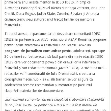
prima oară anul acesta mentori la IDEO IDEIS, în timp ce
Alexandru Papadopol și Pavel Bartoș sunt deja veterani, iar Tudor
Chirilă, Dana Rogoz, Judith State, Cosmina Stratan și Andreea
Grămoșteanu s-au alăturat anul trecut familiei de mentori a
festivalului.
Tot anul acesta, departamentul de dezvoltare comunitară IDEO
IDEIS, în parteneriat cu AIVImedia.hub și ASAP România, propune
pentru ediția aniversară a Festivalului de Teatru Tânăr un
program de jurnalism comunitar
pentru adolescenți. Aproape
30 de tineri au fost selectați să facă parte din mini-redacțiile IDEO
IDEIS care vor documenta povești din orașul lor la întâlnirea cu
festivalul și vor redacta tradiționala gazetă COLAJ. Activitatea mini-
redacțiilor va fi coordonată de Iulia Dromereschi, creatoarea
conceptului media.hub – ea și alți traineri se vor asigura că
adolescenții primesc recomandări și mentorat pe parcursul
elaborării materialelor de documentare.
„Jurnalismul comunitar nu este neapărat o abordare răspândită
la noi, însă există. Și pentru că IDEO IDEIS a fost mereu un
festival tânăr, iar odată cu asimilarea tot mai profundă a ideii de