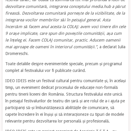
dezvoltare comunitară, integrarea conceptului media.hub a părut
firească. Dezvoltarea comunitară pornește de la vizibilitate, de la
integrarea vocilor membrilor săi în peisajul general. Asta
încercăm să facem anul acesta la COLAJ: avem voci tinere din cele
9 orașe implicate, care spun din poveștile comunității, așa cum
le înțeleg ei. Facem COLAJ comunitar, practic. Aducem oamenii
mai aproape de oameni în interiorul comunității.”
, a declarat Iulia
Dromereschi.
Toate detaliile despre evenimentele speciale, precum și programul
complet al festivalului vor fi publicate curând.
IDEO IDEIS este un festival cultural pentru comunitate și, în același
timp, un eveniment dedicat procesului de educație non-formală
pentru tinerii liceeni din România. Structura festivalului este unică
în peisajul festivalurilor de teatru din țară și are rolul de a-i ajuta pe
participanți să-și îmbunătățească abilitățile de comunicare, să
capete încredere în ei înșiși și să interacționeze cu tipuri de modele
relevante pentru dezvoltarea lor personală și profesională.