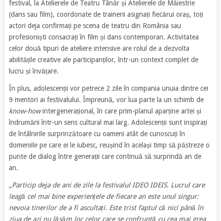
festival, la Atelierele de Teatru Tânăr și Atelierele de Măiestrie
(dans sau film), coordonate de trainerii asignați fiecărui oraș, toți
actori deja confirmați pe scena de teatru din România sau
profesioniști consacrați în film și dans contemporan. Activitatea
celor două tipuri de ateliere intensive are rolul de a dezvolta
abilitățile creative ale participanților, într-un context complet de
lucru și învățare.
În plus, adolescenții vor petrece 2 zile în compania unuia dintre cei
9 mentori ai festivalului. Împreună, vor lua parte la un schimb de
know-how
intergenerațional, în care prim-planul aparține artei și
îndrumării într-un sens cultural mai larg. Adolescenții sunt inspirați
de întâlnirile surprinzătoare cu oameni atât de cunoscuți în
domeniile pe care ei le iubesc, reușind în același timp să păstreze o
punte de dialog între generații care continuă să surprindă an de
an.
„Particip deja de ani de zile la festivalul IDEO IDEIS. Lucrul care
leagă cel mai bine experiențele de fiecare an este unul singur:
nevoia tinerilor de a fi ascultați. Este trist faptul că nici până în
ziua de azi nu lăsăm loc celor care se confruntă cu cea mai grea