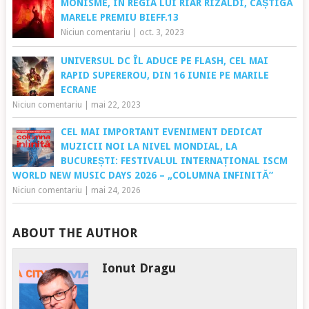
MONISME, ÎN REGIA LUI RIAR RIZALDI, CÂȘTIGĂ
MARELE PREMIU BIEFF.13
Niciun comentariu
|
oct. 3, 2023
UNIVERSUL DC ÎL ADUCE PE FLASH, CEL MAI
RAPID SUPEREROU, DIN 16 IUNIE PE MARILE
ECRANE
Niciun comentariu
|
mai 22, 2023
CEL MAI IMPORTANT EVENIMENT DEDICAT
MUZICII NOI LA NIVEL MONDIAL, LA
BUCUREȘTI: FESTIVALUL INTERNAȚIONAL ISCM
WORLD NEW MUSIC DAYS 2026 – „COLUMNA INFINITĂ”
Niciun comentariu
|
mai 24, 2026
ABOUT THE AUTHOR
Ionut Dragu