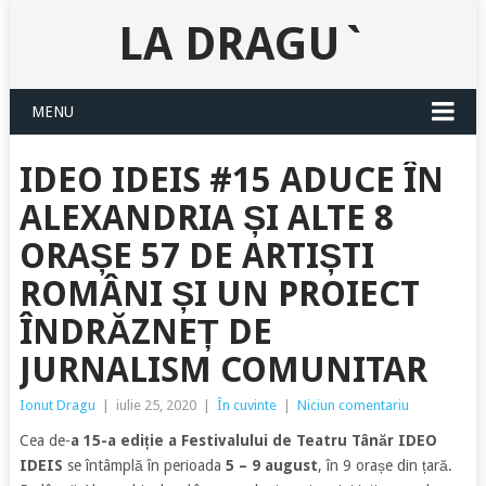
LA DRAGU`
MENU
IDEO IDEIS #15 ADUCE ÎN
ALEXANDRIA ȘI ALTE 8
ORAȘE 57 DE ARTIȘTI
ROMÂNI ȘI UN PROIECT
ÎNDRĂZNEȚ DE
JURNALISM COMUNITAR
Ionut Dragu
|
iulie 25, 2020
|
În cuvinte
|
Niciun comentariu
Cea de-
a 15-a ediție a Festivalului de Teatru Tânăr IDEO
IDEIS
se întâmplă în perioada
5 – 9 august
, în 9 orașe din țară.