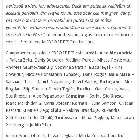
perioadă a vieții lor: adolescența. Dacă am putea să realizăm că
această perioadă din viețile lor nu este doar cea mai grea, dar și
cea mai hotărâtoare, probabil am putea lăsa pe mâna
generațiilor viitoare responsabilitățile la care acum nu suntem în
stare să renunțăm.”
, a declarat István Téglás, unul din mentorii de
ediției 15 și trainer la IDEO IDEIS în ultimii ani.
Componența capsulelor IDEO IDEIS este următoarea:
Alexandria
– Raluca Zetu, Denis Bolborea, Vladimir Purdel, Mircea Postelnicu,
Andreea Grămoșteanu și Cosmina Stratan;
București
– Ana
Covalciuc, Nicolae Constantin Tănase și Dana Rogoz;
Baia Mare
–
Sânziana Tarța, Daniel Dragomir și Pavel Bartoș;
Botoșani
– Alex
Bogdan, Filip Stoica și István Téglás;
Buzău
– Gabi Costin, Vava
Ștefănescu și Alex Papadopol;
Câmpina
– Sorina Ștefănescu,
Ioana Marchidan și Maria Obretin;
Roman
– Iulia Samson, Cristian
Pascariu și Mirela Zeța;
Sibiu
– Sabina Brândușe, Ruxandra
Ghițescu și Tudor Chirilă;
Timișoara
– Mihai Prejban, Matei Lucaci
Grunberg și Judith State.
Actorii Maria Obretin, István Téglás și Mirela Zeța sunt pentru