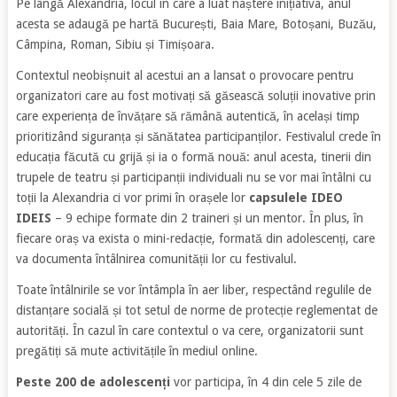
Pe lângă Alexandria, locul în care a luat naștere inițiativa, anul
acesta se adaugă pe hartă București, Baia Mare, Botoșani, Buzău,
Câmpina, Roman, Sibiu și Timișoara.
Contextul neobișnuit al acestui an a lansat o provocare pentru
organizatori care au fost motivați să găsească soluții inovative prin
care experiența de învățare să rămână autentică, în același timp
prioritizând siguranța și sănătatea participanților. Festivalul crede în
educația făcută cu grijă și ia o formă nouă: anul acesta, tinerii din
trupele de teatru și participanții individuali nu se vor mai întâlni cu
toții la Alexandria ci vor primi în orașele lor
capsulele IDEO
IDEIS
– 9 echipe formate din 2 traineri și un mentor. În plus, în
fiecare oraș va exista o mini-redacție, formată din adolescenți, care
va documenta întâlnirea comunității lor cu festivalul.
Toate întâlnirile se vor întâmpla în aer liber, respectând regulile de
distanțare socială și tot setul de norme de protecție reglementat de
autorități. În cazul în care contextul o va cere, organizatorii sunt
pregătiți să mute activitățile în mediul online.
Peste 200 de adolescenți
vor participa, în 4 din cele 5 zile de