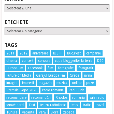
Arhive
ETICHETE
Etichete
TAGS
2011
2012
aniversare
BIEFF
Bucuresti
campanie
cinema
concert
concurs
cupa bloggerilor la tenis
D90
Europa Fm
Facebook
film
fotografie
fotografii
Future of Media
Garajul Europa Fm
Grecia
iarna
imagini
impresii
magazin
muzica
online
poze
Premiile Gopo 2020
radio romania
Radu Jude
recomandare
recomandări
Rhodos
romania
sala radio
snowboard
Taxi
teatru radiofonic
tenis
trafic
travel
Tunisia
vacanta
vară
vidra
zapada