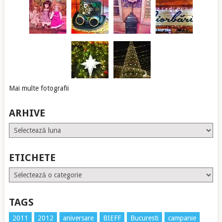
Mai multe fotografii
ARHIVE
Arhive
ETICHETE
Etichete
TAGS
2011
2012
aniversare
BIEFF
Bucuresti
campanie