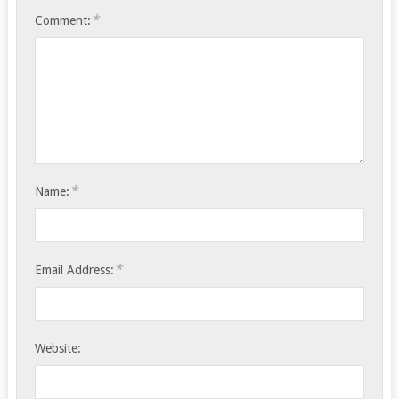
*
Comment:
*
Name:
*
Email Address:
Website: