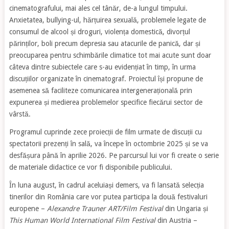
cinematografului, mai ales cel tânăr, de-a lungul timpului.
Anxietatea, bullying-ul, hărțuirea sexuală, problemele legate de
consumul de alcool și droguri, violența domestică, divorțul
părinților, boli precum depresia sau atacurile de panică, dar și
preocuparea pentru schimbările climatice tot mai acute sunt doar
câteva dintre subiectele care s-au evidențiat în timp, în urma
discuțiilor organizate în cinematograf. Proiectul își propune de
asemenea să faciliteze comunicarea intergenerațională prin
expunerea și medierea problemelor specifice fiecărui sector de
vârstă.
Programul cuprinde zece proiecții de film urmate de discuții cu
spectatorii prezenți în sală, va începe în octombrie 2025 și se va
desfășura până în aprilie 2026. Pe parcursul lui vor fi create o serie
de materiale didactice ce vor fi disponibile publicului.
În luna august, în cadrul aceluiași demers, va fi lansată selecția
tinerilor din România care vor putea participa la două festivaluri
europene –
Alexandre Trauner ART/Film Festival
din Ungaria și
This Human World International Film Festival
din Austria –