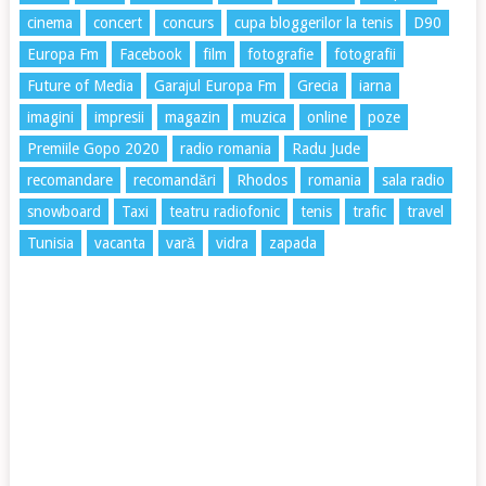
cinema
concert
concurs
cupa bloggerilor la tenis
D90
Europa Fm
Facebook
film
fotografie
fotografii
Future of Media
Garajul Europa Fm
Grecia
iarna
imagini
impresii
magazin
muzica
online
poze
Premiile Gopo 2020
radio romania
Radu Jude
recomandare
recomandări
Rhodos
romania
sala radio
snowboard
Taxi
teatru radiofonic
tenis
trafic
travel
Tunisia
vacanta
vară
vidra
zapada