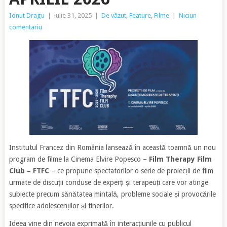
Ionut Dragu
|
iulie 31, 2025
|
De văzut
,
Feature
,
Filme
|
Niciun
comentariu
Institutul Francez din România lansează în această toamnă un nou
program de filme la Cinema Elvire Popesco –
Film Therapy Film
Club – FTFC
– ce propune spectatorilor o serie de proiecții de film
urmate de discuții conduse de experți și terapeuți care vor atinge
subiecte precum sănătatea mintală, probleme sociale și provocările
specifice adolescenților și tinerilor.
Ideea vine din nevoia exprimată în interacțiunile cu publicul