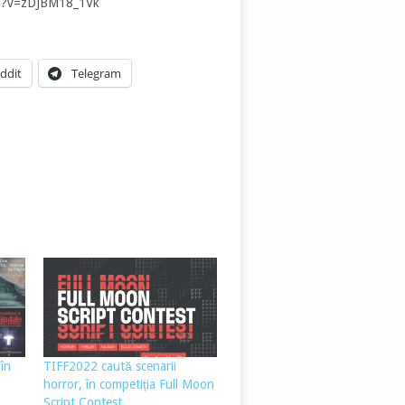
tch?v=zDJBM18_1Vk
ddit
Telegram
în
TIFF2022 caută scenarii
horror, în competiția Full Moon
Script Contest