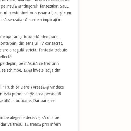
pe insulă și “dirijorul” fanteziilor. Sau…
anuri crește simțitor suspansul, ca şi cum
lasă senzația că suntem implicați în
ntemporan şi totodată atemporal.
Montalbán, din serialul TV consacrat.
e are o regulă strictă: fantezia trebuie
eflectă
e pe deplin, pe măsură ce trec prin
 se schimbe, să-şi învețe lecţia din
l “Truth or Dare”) vreasă-şi vindece
antezia prinde viaţă: acea persoană
 se află la butoane. Dar oare are
mbe alegerile decisive, să o ia pe
, dar va trebui să treacă prin infern