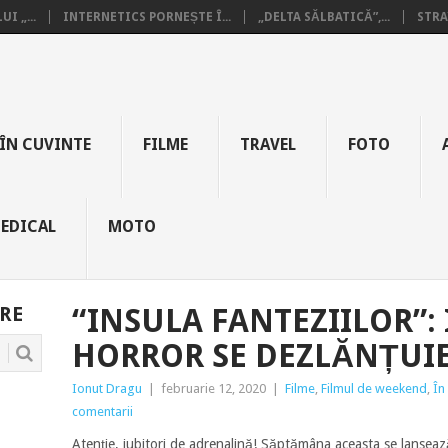
I „...
INTERNETICS PORNEȘTE Î...
„DELTA SĂLBATICĂ”,...
STRA
ÎN CUVINTE
FILME
TRAVEL
FOTO
EDICAL
MOTO
RE
“INSULA FANTEZIILOR”:
HORROR SE DEZLĂNȚUIE
Ionut Dragu
|
februarie 12, 2020
|
Filme
,
Filmul de weekend
,
În
comentarii
Atenție, iubitori de adrenalină! Săptămâna aceasta se lansează