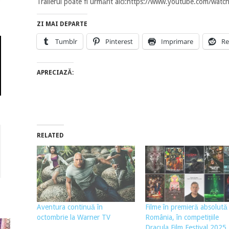
Trailerul poate fi urmărit aici:https://www.youtube.com/wa
ZI MAI DEPARTE
Tumblr
Pinterest
Imprimare
Re
APRECIAZĂ:
RELATED
Aventura continuă în
Filme în premieră absolută 
octombrie la Warner TV
România, în competițiile
Dracula Film Festival 2025