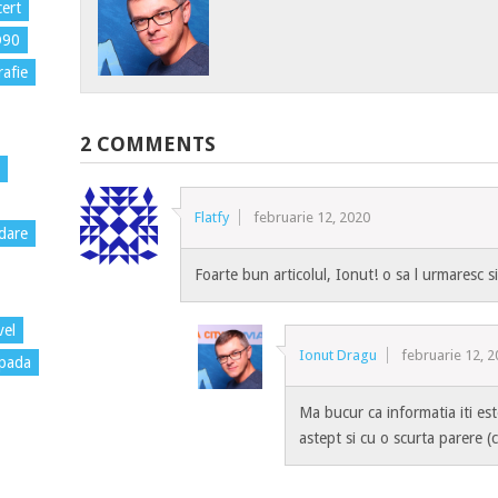
ert
D90
rafie
2 COMMENTS
Flatfy
februarie 12, 2020
dare
Foarte bun articolul, Ionut! o sa l urmaresc s
vel
Ionut Dragu
februarie 12, 
pada
Ma bucur ca informatia iti est
astept si cu o scurta parere (cr