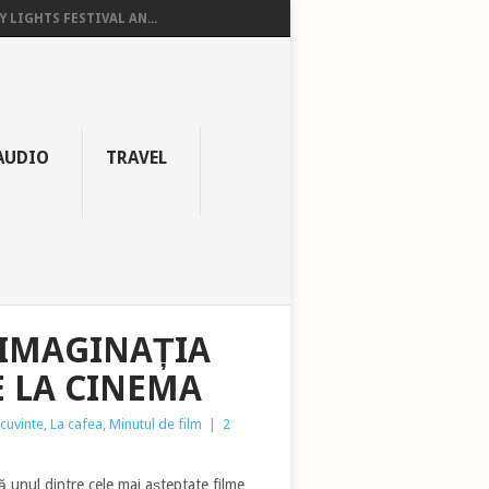
Y LIGHTS FESTIVAL AN...
AUDIO
TRAVEL
 IMAGINAȚIA
 LA CINEMA
 cuvinte
,
La cafea
,
Minutul de film
|
2
 unul dintre cele mai așteptate filme