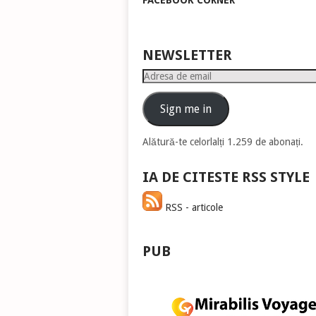
FACEBOOK CORNER
pen
a
măr
sau
NEWSLETTER
mic
Adresa
vol
de
email
Sign me in
Alătură-te celorlalți 1.259 de abonați.
IA DE CITESTE RSS STYLE
RSS - articole
PUB