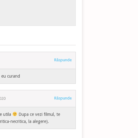
Răspunde
i eu curand
Răspunde
2020
e utila
Dupa ce vezi filmul, te
itica-necritica, la alegere).