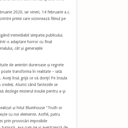
ruarie 2020, iar vineri, 14 februarie a.c.
printre primii care vizionează filmul pe
tigând iremediabil simpatia publicului.
ntr-o adaptare horror cu final
ialului, cât și generațiile
tuite de amintiri dureroase și regrete
 poate transforma în realitate – iată
 Aveţi însă grijă ce vă doriţi! Pe Insula
 credeți. Atunci când fanteziile se
să dezlege misterul insulei pentru a-şi
realizat și hitul Blumhouse “Truth or
ățește cu noi elemente. Astfel, patru
rec prin provocări imposibile
ltă turnură, așa cum ne și avertizează de