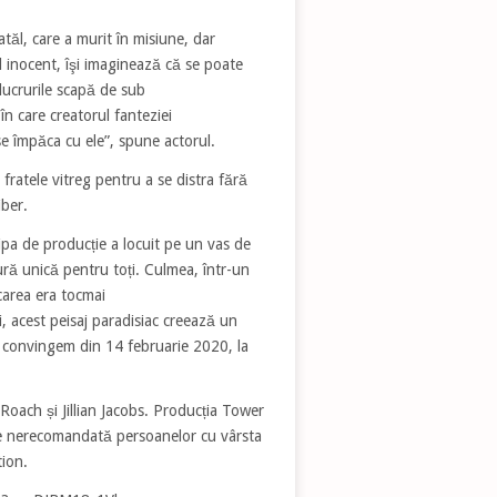
atăl, care a murit în misiune, dar
l inocent, îşi imaginează că se poate
lucrurile scapă de sub
în care creatorul fanteziei
se împăca cu ele”, spune actorul.
fratele vitreg pentru a se distra fără
iber.
chipa de producție a locuit pe un vas de
ră unică pentru toți. Culmea, într-un
carea era tocmai
 acest peisaj paradisiac creează un
e convingem din 14 februarie 2020, la
Roach și Jillian Jacobs. Producția Tower
e nerecomandată persoanelor cu vârsta
tion.