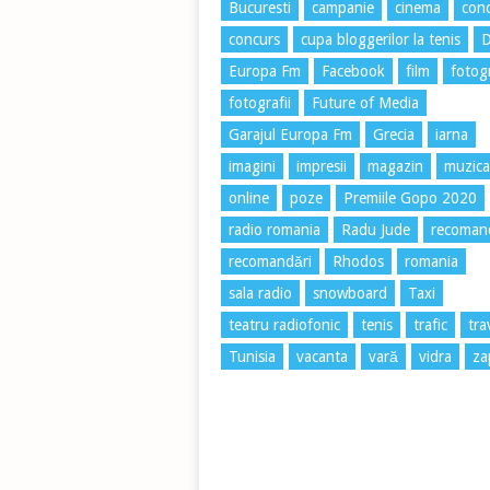
Bucuresti
campanie
cinema
conc
concurs
cupa bloggerilor la tenis
Europa Fm
Facebook
film
fotog
fotografii
Future of Media
Garajul Europa Fm
Grecia
iarna
imagini
impresii
magazin
muzica
online
poze
Premiile Gopo 2020
radio romania
Radu Jude
recoman
recomandări
Rhodos
romania
sala radio
snowboard
Taxi
teatru radiofonic
tenis
trafic
tra
Tunisia
vacanta
vară
vidra
za