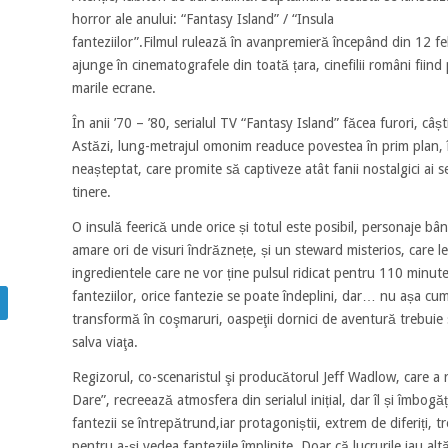
horror ale anului: “Fantasy Island” / “Insula
fanteziilor”.Filmul rulează în avanpremieră începând din 12 feb
ajunge în cinematografele din toată țara, cinefilii români fiind 
marile ecrane.
În anii ’70 – ’80, serialul TV “Fantasy Island” făcea furori, câș
Astăzi, lung-metrajul omonim readuce povestea în prim plan, î
neașteptat, care promite să captiveze atât fanii nostalgici ai ser
tinere.
O insulă feerică unde orice și totul este posibil, personaje bân
amare ori de visuri îndrăznețe, și un steward misterios, care le
ingredientele care ne vor ține pulsul ridicat pentru 110 minute.
fanteziilor, orice fantezie se poate îndeplini, dar… nu așa cum
transformă în coşmaruri, oaspeţii dornici de aventură trebuie 
salva viaţa.
Regizorul, co-scenaristul şi producătorul Jeff Wadlow, care a 
Dare”, recreează atmosfera din serialul inițial, dar îl și îmbog
fantezii se întrepătrund,iar protagoniștii, extrem de diferiți, t
pentru a-și vedea fanteziile împlinite. Doar că lucrurile iau a