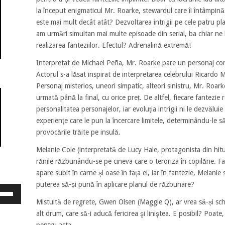
la început enigmaticul Mr. Roarke, stewardul care îi întâmpină 
este mai mult decât atât? Dezvoltarea intrigii pe cele patru pl
am urmări simultan mai multe episoade din serial, ba chiar ne 
realizarea fanteziilor. Efectul? Adrenalină extremă!
Interpretat de Michael Peña, Mr. Roarke pare un personaj co
Actorul s-a lăsat inspirat de interpretarea celebrului Ricardo 
Personaj misterios, uneori simpatic, alteori sinistru, Mr. Roark
urmată până la final, cu orice preț. De altfel, fiecare fantezie r
personalitatea personajelor, iar evoluția intrigii ni le dezvălui
experienţe care le pun la încercare limitele, determinându-le să
provocările trăite pe insulă.
Melanie Cole (interpretată de Lucy Hale, protagonista din hitu
rănile răzbunându-se pe cineva care o teroriza în copilărie. F
apare subit în carne şi oase în faţa ei, iar în fantezie, Melanie
puterea să-și pună în aplicare planul de răzbunare?
osește
ele
Mistuită de regrete, Gwen Olsen (Maggie Q), ar vrea să-și schi
eată
alt drum, care să-i aducă fericirea şi liniştea. E posibil? Poate
jos