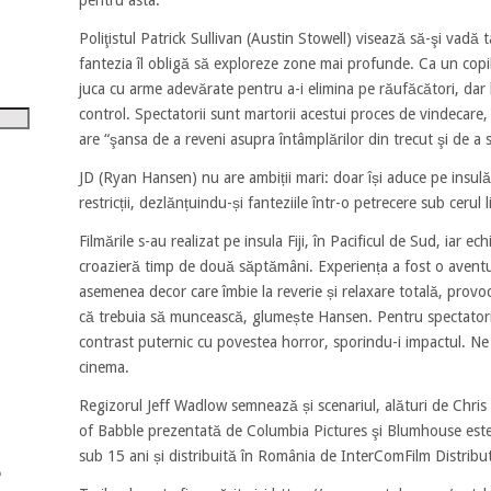
pentru asta.
tru
Poliţistul Patrick Sullivan (Austin Stowell) visează să-şi vadă t
i
fantezia îl obligă să exploreze zone mai profunde. Ca un copi
juca cu arme adevărate pentru a-i elimina pe răufăcători, dar 
șora
control. Spectatorii sunt martorii acestui proces de vindecare, 
umul.
are “şansa de a reveni asupra întâmplărilor din trecut şi de a 
JD (Ryan Hansen) nu are ambiții mari: doar își aduce pe insulă 
restricții, dezlănțuindu-și fanteziile într-o petrecere sub cerul l
Filmările s-au realizat pe insula Fiji, în Pacificul de Sud, iar e
croazieră timp de două săptămâni. Experiența a fost o aventu
asemenea decor care îmbie la reverie și relaxare totală, provo
că trebuia să muncească, glumește Hansen. Pentru spectatori,
contrast puternic cu povestea horror, sporindu-i impactul. N
cinema.
Regizorul Jeff Wadlow semnează și scenariul, alături de Chris 
of Babble prezentată de Columbia Pictures şi Blumhouse est
sub 15 ani și distribuită în România de InterComFilm Distribu