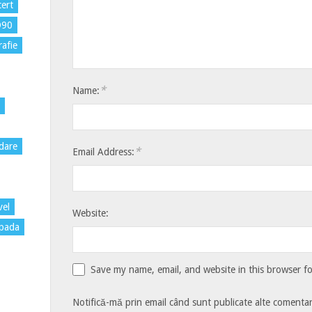
ert
D90
rafie
*
Name:
dare
*
Email Address:
vel
Website:
pada
Save my name, email, and website in this browser f
Notifică-mă prin email când sunt publicate alte comentari