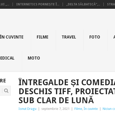
I „...
INTERNETICS PORNEȘTE Î...
„DELTA SĂLBATICĂ”,...
STRA
ÎN CUVINTE
FILME
TRAVEL
FOTO
EDICAL
MOTO
RE
ÎNTREGALDE ȘI COMEDI
DESCHIS TIFF, PROIECT
SUB CLAR DE LUNĂ
Ionut Dragu
|
septembrie 7, 2021
|
Filme
,
În cuvinte
|
Niciun 