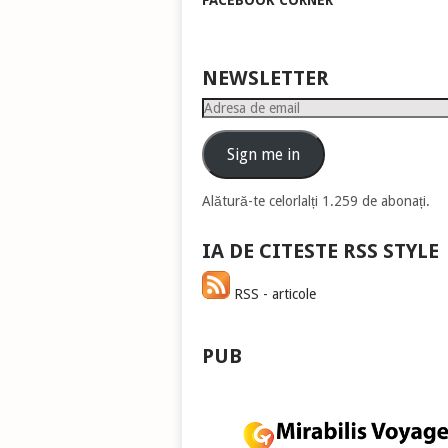
FACEBOOK CORNER
pen
a
măr
sau
NEWSLETTER
mic
Adresa
vol
de
email
Sign me in
Alătură-te celorlalți 1.259 de abonați.
IA DE CITESTE RSS STYLE
RSS - articole
PUB