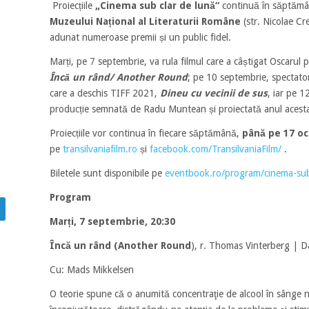
Proiecțiile
„Cinema sub clar de lună“
continuă în săptămâ
Muzeului Național al Literaturii Române
(str. Nicolae Cre
adunat numeroase premii și un public fidel.
Marți, pe 7 septembrie, va rula filmul care a câștigat Oscarul 
Încă un rând/ Another Round
; pe 10 septembrie, spectator
care a deschis TIFF 2021,
Dineu cu vecinii de sus
, iar pe 
producție semnată de Radu Muntean și proiectată anul acest
Proiecțiile vor continua în fiecare săptămână,
până pe 17 o
pe
transilvaniafilm.ro
și
facebook.com/TransilvaniaFilm/
.
Biletele sunt disponibile pe
eventbook.ro/program/cinema-sub
Program
Marți, 7 septembrie, 20:30
Încă un rând (Another Round
), r. Thomas Vinterberg | 
Cu: Mads Mikkelsen
O teorie spune că o anumită concentraţie de alcool în sânge 