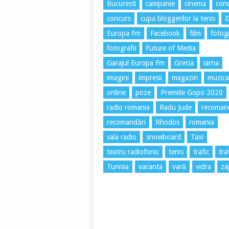
Bucuresti
campanie
cinema
conc
concurs
cupa bloggerilor la tenis
Europa Fm
Facebook
film
fotog
fotografii
Future of Media
Garajul Europa Fm
Grecia
iarna
imagini
impresii
magazin
muzica
online
poze
Premiile Gopo 2020
radio romania
Radu Jude
recoman
recomandări
Rhodos
romania
sala radio
snowboard
Taxi
teatru radiofonic
tenis
trafic
tra
Tunisia
vacanta
vară
vidra
za