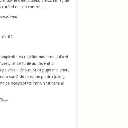
ulându-ne creativitatea. Entuziasmaţi de
apă curând de sub control…
ernațional.
nia, 82’
mplexitatea relațiilor moderne. Julio şi
esc, iar certurile au devenit o
ă pe vecinii de sus. Sunt puţin mai tineri,
it o sursă de tensiune pentru Julio și
rma pe neaşteptate într-un tsunami al
 Goya