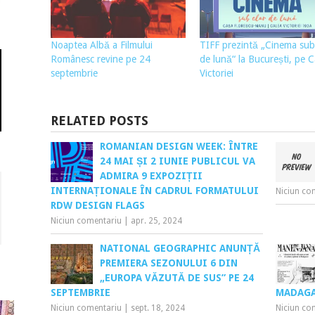
Noaptea Albă a Filmului
TIFF prezintă „Cinema sub 
Românesc revine pe 24
de lună“ la București, pe C
septembrie
Victoriei
RELATED POSTS
ROMANIAN DESIGN WEEK: ÎNTRE
24 MAI ȘI 2 IUNIE PUBLICUL VA
ADMIRA 9 EXPOZIȚII
INTERNAȚIONALE ÎN CADRUL FORMATULUI
Niciun co
RDW DESIGN FLAGS
Niciun comentariu
|
apr. 25, 2024
NATIONAL GEOGRAPHIC ANUNȚĂ
PREMIERA SEZONULUI 6 DIN
„EUROPA VĂZUTĂ DE SUS” PE 24
SEPTEMBRIE
MADAG
Niciun comentariu
|
sept. 18, 2024
Niciun co