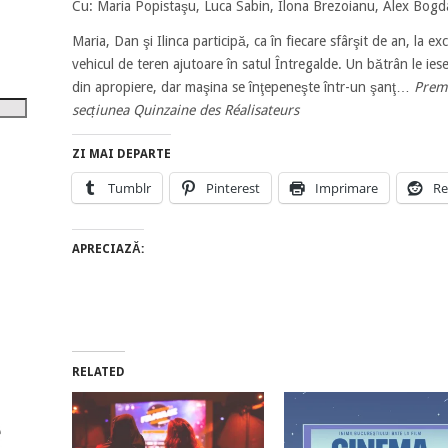
Cu: Maria Popistaşu, Luca Sabin, Ilona Brezoianu, Alex Bogd
tru
Maria, Dan şi Ilinca participă, ca în fiecare sfârşit de an, la 
i
vehicul de teren ajutoare în satul Întregalde. Un bătrân le iese 
din apropiere, dar maşina se înţepeneşte într-un şanţ…
Premi
șora
umul.
secțiunea Quinzaine des Réalisateurs
ZI MAI DEPARTE
Tumblr
Pinterest
Imprimare
Re
APRECIAZĂ:
RELATED