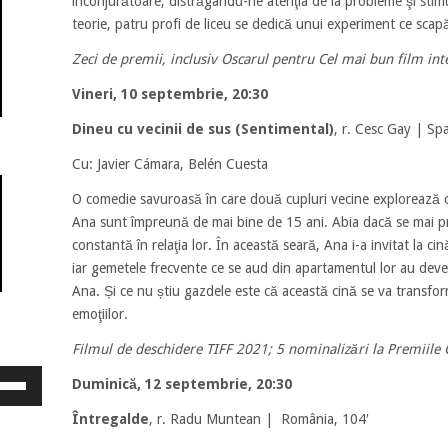
înconjurătoare, distrăgându-ne atenţia de la probleme şi stim
teorie, patru profi de liceu se dedică unui experiment ce sc
Zeci de premii, inclusiv Oscarul pentru Cel mai bun film int
Vineri, 10 septembrie, 20:30
Dineu cu vecinii de sus (Sentimental)
, r. Cesc Gay | Spa
Cu: Javier Cámara, Belén Cuesta
O comedie savuroasă în care două cupluri vecine explorează co
Ana sunt împreună de mai bine de 15 ani. Abia dacă se mai priv
constantă în relaţia lor. În această seară, Ana i-a invitat la cin
iar gemetele frecvente ce se aud din apartamentul lor au deven
Ana. Și ce nu știu gazdele este că această cină se va transfo
emoţiilor.
Filmul de deschidere TIFF 2021; 5 nominalizări la Premiile
osește
Duminică, 12 septembrie, 20:30
ele
eată
Întregalde
, r. Radu Muntean | România, 104′
jos