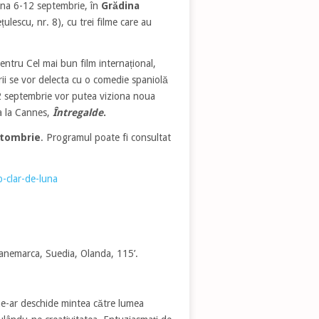
na 6-12 septembrie, în
Grădina
țulescu, nr. 8), cu trei filme care au
pentru Cel mai bun film internațional,
ii se vor delecta cu o comedie spaniolă
12 septembrie vor putea viziona noua
a la Cannes,
Întregalde
.
ctombrie
. Programul poate fi consultat
-clar-de-luna
Danemarca, Suedia, Olanda, 115’.
ne-ar deschide mintea către lumea