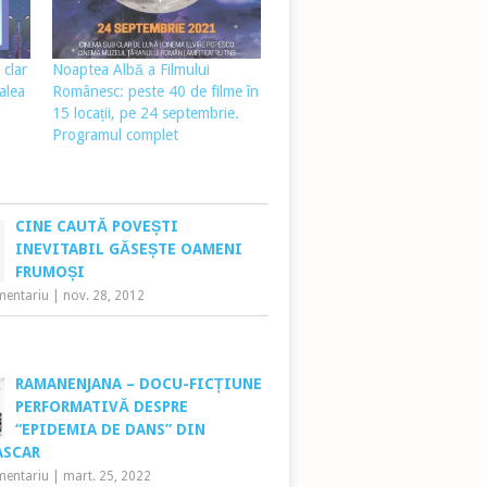
clar
Noaptea Albă a Filmului
alea
Românesc: peste 40 de filme în
15 locații, pe 24 septembrie.
Programul complet
CINE CAUTĂ POVEȘTI
INEVITABIL GĂSEȘTE OAMENI
FRUMOȘI
mentariu
|
nov. 28, 2012
RAMANENJANA – DOCU-FICȚIUNE
PERFORMATIVĂ DESPRE
“EPIDEMIA DE DANS” DIN
ASCAR
mentariu
|
mart. 25, 2022