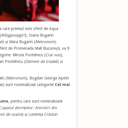
la care premiul este oferit de Aqua
(
#dogpoopgirl
), Ioana Bugarin
at
) și Mara Bugarin (
Metronom
).
oferit de Promenada Mall București, va fi
tegorie: Mircea Postelnicu (
Crai nou
),
ian Postelnicu (
Oameni de treabă
) și
lc (
Metronom
), Bogdan George Apetri
bă
) sunt nominalizații categoriei
Cel mai
tume
, pentru care sunt nominalizate
C
opacul dorințelor: Amintiri din
oni de ocazie
) și Luminița Crăciun