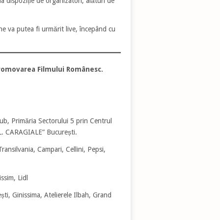
 dispoziție de organizatori, alături de
e va putea fi urmărit live, începând cu
Promovarea Filmului Românesc.
ub, Primăria Sectorului 5 prin Centrul
“I.L. CARAGIALE” București.
ansilvania, Campari, Cellini, Pepsi,
sim, Lidl
ti, Ginissima, Atelierele Ilbah, Grand