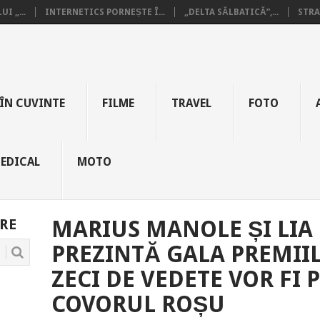
I „...
INTERNETICS PORNEȘTE Î...
„DELTA SĂLBATICĂ”,...
STRA
ÎN CUVINTE
FILME
TRAVEL
FOTO
EDICAL
MOTO
RE
MARIUS MANOLE ȘI LI
PREZINTĂ GALA PREMII
ZECI DE VEDETE VOR FI 
COVORUL ROȘU