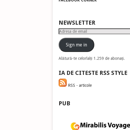
FACEBOOK CORNER
pen
a
măr
sau
NEWSLETTER
mic
Adresa
vol
de
email
Sign me in
Alătură-te celorlalți 1.259 de abonați.
IA DE CITESTE RSS STYLE
RSS - articole
PUB