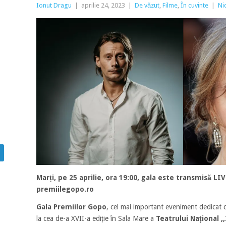
Ionut Dragu
|
aprilie 24, 2023
|
De văzut
,
Filme
,
În cuvinte
|
Ni
Marți, pe 25 aprilie, ora 19:00, gala este transmisă L
premiilegopo.ro
Gala Premiilor Gopo
, cel mai important eveniment dedicat 
la cea de-a XVII-a ediție în Sala Mare a
Teatrului
Național ,,I