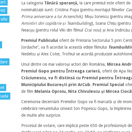
ert
La categoria
Tânără speranță,
la care premiul este oferit d
nominalizații sunt: Cristina Popa (pentru montajul filmelor
Cas
D90
Prima aniversare a lui Arsenchik
),
Mișu Ionescu (pentru imag
rafie
Amintiri din copilărie și Teambuilding
), Ioana Chițu (pentru 
Neacșu (pentru rolul Viki din filmul
Crai nou
) și Ana Indricău
Premiul Publicului
oferit de Primăria Sectorului 5 prin Cent
Iordache”, va fi acordat la această ediție filmului
Teambuildi
Nedelcu și Alex Coteț. Trofeul se acordă producției autohtone
dare
Unul dintre cei mai valoroși actori din România,
Mircea And
Premiul Gopo pentru Întreaga carieră
, oferit de Apa No
Crăciunescu, va fi distinsă cu Premiul pentru Întreag
Municipiului București prin ArCub
.
Premiul Special
ofer
vel
de film
Melania Oproiu, Nita Chivulescu și Mircea Ciocâl
pada
Ceremonia decernării Premiilor Gopo va fi marcată și de momen
celebrării renumitului cineast Ion Popescu Gopo, la împlinirea 
de multe alte surprize.
Procesul de votare, care implică peste 650 de profesioniști di