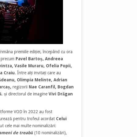
înmâna premiile ediției, începând cu ora
ui precum
Pavel Barto
ș, Andreea
ntza, Vasile Muraru, Ofelia Popii,
a Craiu
. Între alți invitați care au
ădeanu, Olimpia Melinte, Adrian
arcaș,
regizorii
Nae Caranfil, Bogdan
ă
.
și directorul de imagine
Vivi Drăgan
atforme VOD în 2022 au fost
curează pentru trofeul acordat
Celui
nut cele mai multe nominalizări:
ameni de treabă
(10 nominalizări),