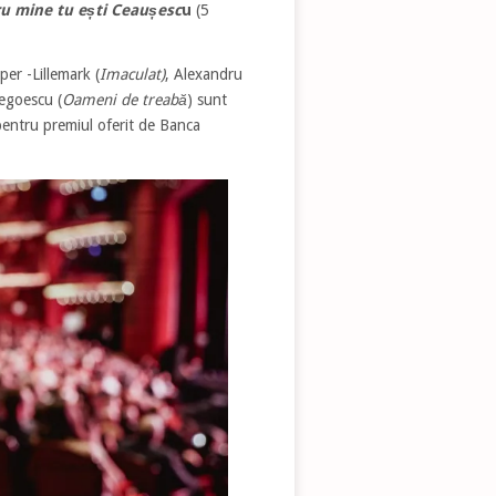
u mine tu ești Ceaușesc
u
(5
er -Lillemark (
Imaculat)
, Alexandru
Negoescu (
Oameni de treabă
) sunt
entru premiul oferit de Banca