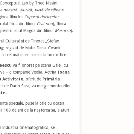
e Conceptual Lab by Theo Nissim,
a noastră
,
Aurică, viață de câine
și
inea filmelor
Copacul dorințelor:
rolul Irina din filmul
Crai nou
), Ilinca
 (pentru rolul Magda din filmul
Marocco
).
rul Cultural și de Tineret „Ștefan
ng
, regizat de Matei Dima, Cosmin
 cu cel mai mare succes la box-office.
reescu
va fi onorat pe scena Galei, cu
va – o companie Veolia. Actrița
Ioana
a Activitate,
oferit de
Primăria
it de Dacin Sara, va merge monteurilor
tei.
te speciale, puse la cale cu ocazia
a 100 de ani de la nașterea sa, alături
n industria cinematografică, se