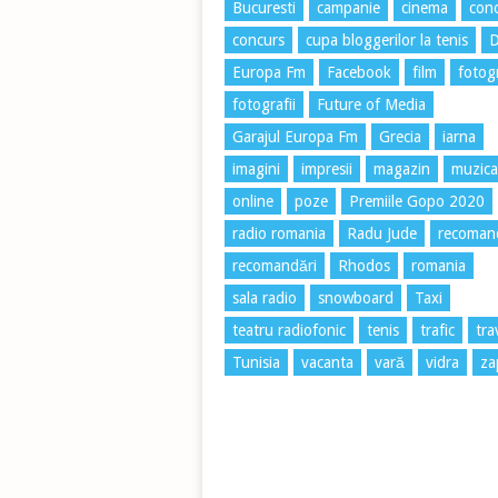
Bucuresti
campanie
cinema
conc
concurs
cupa bloggerilor la tenis
Europa Fm
Facebook
film
fotog
fotografii
Future of Media
Garajul Europa Fm
Grecia
iarna
imagini
impresii
magazin
muzica
online
poze
Premiile Gopo 2020
radio romania
Radu Jude
recoman
recomandări
Rhodos
romania
sala radio
snowboard
Taxi
teatru radiofonic
tenis
trafic
tra
Tunisia
vacanta
vară
vidra
za