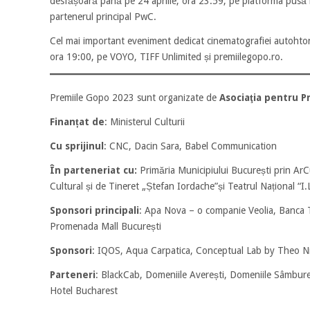
desfășoară până pe 24 aprilie, ora 23:59, pe platforma pusă la
partenerul principal PwC.
Cel mai important eveniment dedicat cinematografiei autohton
ora 19:00, pe VOYO, TIFF Unlimited și premiilegopo.ro.
Premiile Gopo 2023 sunt organizate de
Asociaţia pentru 
Finanțat de
: Ministerul Culturii
Cu sprijinul
: CNC, Dacin Sara, Babel Communication
În parteneriat cu:
Primăria Municipiului București prin ArC
Cultural și de Tineret „Ștefan Iordache”și Teatrul Național 
Sponsori principali
: Apa Nova – o companie Veolia, Banca Tr
Promenada Mall București
Sponsori
: IQOS, Aqua Carpatica, Conceptual Lab by Theo Nis
Parteneri
: BlackCab, Domeniile Averești, Domeniile Sâmbureș
Hotel Bucharest