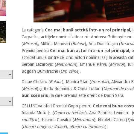
La categoria
Cea mai bună actriță într-un rol principal
, 
Carpatica, actrițele nominalizate sunt: Andreea Grămoșteanu 
(
Miracol)
, Mălina Manovici (
Balaur
), Ana Dumitrașcu (
Imacul
Premiul pentru
Cel mai bun actor într-un rol principal
, 
acordat unuia dintre cei cinci actori nominalizați la această ca
Serban Lazarovici (
Metronom
), Emanuel Pârvu (
Miracol
), Iul
Bogdan Dumitrache (
Om câine
).
Octav Chelaru (
Balaur
), Monica Stan (
Imaculat
), Alexandru Be
(
Miracol
) și Radu Romaniuc & Oana Tudor (
Oameni de trea
bun scenariu
, la care premiul este oferit de Dacin Sara.
CELLINI va oferi Premiul Gopo pentru
Cele mai bune cos
Iolanda Mutu Jr. (
Capra cu trei iezi
), Ana Gabriela Lemnaru (
copilărie
), Iolanda Covalcic (
Metronom
), Nicoleta Cârnu (
Spi
(
Uneori ninge cu zăpadă, alteori cu întuneric
).