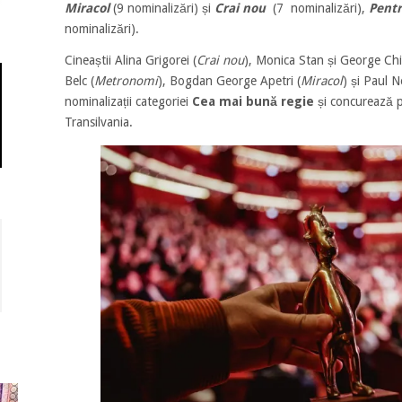
Miracol
(9 nominalizări) și
Crai nou
(7 nominalizări),
Pentr
nominalizări).
Cineaștii Alina Grigorei (
Crai nou
), Monica Stan și George Chip
Belc (
Metronomi
), Bogdan George Apetri (
Miracol
) și Paul 
nominalizații categoriei
Cea mai bună regie
și concurează p
Transilvania.