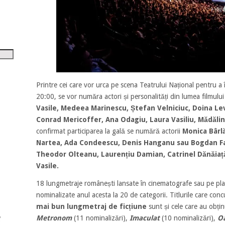
tru
i
șora
umul.
Printre cei care vor urca pe scena Teatrului Național pentru a 
20:00, se vor număra actori și personalități din lumea filmul
Vasile, Medeea Marinescu, Ștefan Velniciuc, Doina Levi
Conrad Mericoffer, Ana Odagiu, Laura Vasiliu, Mădălin
confirmat participarea la gală se numără actorii
Monica Bârl
Nartea, Ada Condeescu, Denis Hanganu
sau Bogdan F
Theodor Olteanu, Laurențiu Damian, Catrinel Dănăiaț
Vasile.
18 lungmetraje românești lansate în cinematografe sau pe pl
nominalizate anul acesta la 20 de categorii. Titlurile care con
mai bun lungmetraj de ficțiune
sunt și cele care au obți
Metronom
(11 nominalizări),
Imaculat
(10 nominalizări),
O