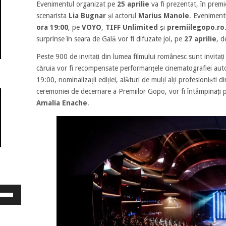
Evenimentul organizat pe
25 aprilie
va fi prezentat, în premi
scenarista
Lia Bugnar
și actorul
Marius Manole
. Evenimentu
ora 19:00
, pe
VOYO
,
TIFF Unlimited
și
premiilegopo.ro
surprinse în seara de Gală vor fi difuzate joi, pe
27 aprilie
, d
Peste 900 de invitați din lumea filmului românesc sunt invitați
căruia vor fi recompensate performanțele cinematografiei aut
19:00, nominalizații ediției, alături de mulți alți profesioniști di
ceremoniei de decernare a Premiilor Gopo, vor fi întâmpinați
Amalia Enache
.
osește
ele
eată
jos