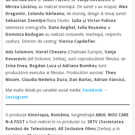
Mircea Lăcătuș
au realizat montajul. De sunet s-au ocupat:
Alex
Dragomir, Iolanda Gârleanu
; de montaj, design & mixaj sunet:
Sebastian Zsemlye
/Raza Studio.
Iulia și Victor Fulicea
semnează scenografia.
Dana Anghel, Iulia Roșeanu
și
Domnica Bodogan
au realizat costumele, machiajul, respectiv
coafura. Director de casting:
Viorica Capdefier
.
Ada Solomon
,
Viorel Chesaru
(Chainsaw Europe),
Vanja
Kovacevic
(All Inclusive, Serbia), sunt coproducătorii filmului, iar
Irina Enea
,
Bogdan Luca și Adriana Bumbeș
sunt
producătorii executivi ai filmului. Producători asociați:
Theo
Nissim, Claudia Nedelcu Duca,
Dan Burlac, Adrian Văncică.
Mai multe detalii pe canalele social media:
Facebook
–
Instagram
O producție
Kinotopia, România
, lungmetrajul
ANUL NOU CARE
N-A FOST
a fost realizat în co-producție cu:
SRTV (
Societatea
Română de Televiziune
)
,
All Inclusive Films
(Serbia) și în