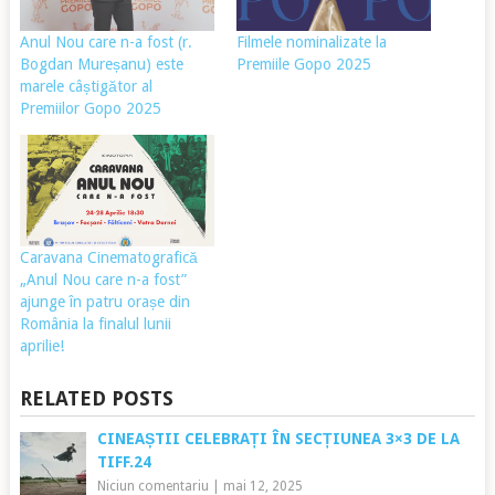
Anul Nou care n-a fost (r.
Filmele nominalizate la
Bogdan Mureșanu) este
Premiile Gopo 2025
marele câștigător al
Premiilor Gopo 2025
Caravana Cinematografică
„Anul Nou care n-a fost”
ajunge în patru orașe din
România la finalul lunii
aprilie!
RELATED POSTS
CINEAȘTII CELEBRAȚI ÎN SECȚIUNEA 3×3 DE LA
TIFF.24
Niciun comentariu
|
mai 12, 2025