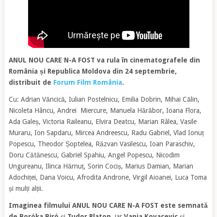
ANUL NOU CARE N-A FOST va rula în cinematografele din
România și Republica Moldova din 24 septembrie,
distribuit de
Forum Film România
.
Cu: Adrian Văncică, Iulian Postelnicu, Emilia Dobrin, Mihai Călin,
Nicoleta Hâncu, Andrei Miercure, Manuela Hărăbor, Ioana Flora,
Ada Galeș, Victoria Raileanu, Elvira Deatcu, Marian Râlea, Vasile
Muraru, Ion Sapdaru, Mircea Andreescu, Radu Gabriel, Vlad Ionuț
Popescu, Theodor Șoptelea, Răzvan Vasilescu, Ioan Paraschiv,
Doru Cătănescu, Gabriel Spahiu, Angel Popescu, Nicodim
Ungureanu, Ilinca Hărnuț, Sorin Cociș, Marius Damian, Marian
Adochiței, Dana Voicu, Afrodita Androne, Virgil Aioanei, Luca Toma
și mulți alții.
Imaginea filmului ANUL NOU CARE N-A FOST este semnată
de Boróka Biró
și
Tudor Platon
, iar
Vanja Kovacevic
și