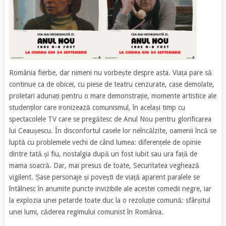
România fierbe, dar nimeni nu vorbește despre asta. Viața pare să
continue ca de obicei, cu piese de teatru cenzurate, case demolate,
proletari adunați pentru o mare demonstrație, momente artistice ale
studenților care ironizează comunismul, în același timp cu
spectacolele TV care se pregătesc de Anul Nou pentru glorificarea
lui Ceaușescu. În disconfortul casele lor neîncălzite, oamenii încă se
luptă cu problemele vechi de când lumea: diferențele de opinie
dintre tată și fiu, nostalgia după un fost iubit sau ura față de
mama soacră. Dar, mai presus de toate, Securitatea veghează
vigilent. Șase personaje și povești de viață aparent paralele se
întâlnesc în anumite puncte invizibile ale acestei comedii negre, iar
la explozia unei petarde toate duc la o rezoluție comună: sfârșitul
unei lumi, căderea regimului comunist în România.