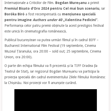
Internaționale a Criticilor de Film.
Bogdan Mureșanu
a primit
Premiul
Bisato d’Oro 2024 pentru
Cel mai bun scenariu
, iar
Boróka Biró
a fost recompensată cu
mențiunea specială
pentru imagine
Authors under 40
„Valentina Pedicini”
.
Performanța celor patru premii obținute la acest prestigios festival
este unică în cinematografia românească.
Publicul bucureștean va putea urmări filmul și în cadrul BIFF –
Bucharest International Film Festival (19 septembrie, Cinema
Muzeul Țăranului, ora 20:00 – sold out; 25 septembrie, Cinema
Union, ora 20:00).
O parte din echipa filmului va fi prezentă și la TIFF Oradea (la
Teatrul de Stat), iar regizorul Bogdan Mureșanu va participa la
proiecția specială din cadrul evenimentului Zilele Filmului Românesc
la Chișinău. Noi proiecții vor fi anunțate curând.