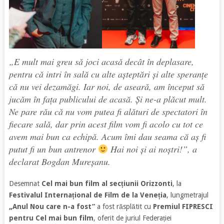
„E mult mai greu sǎ joci acasǎ decât în deplasare,
pentru cǎ intri în sală cu alte așteptări și alte speranțe
cǎ nu vei dezamăgi. Iar noi, de asearǎ, am început sǎ
jucǎm în fața publicului de acasă. Și ne-a plǎcut mult.
Ne pare rǎu cǎ nu vom putea fi alǎturi de spectatori în
fiecare salǎ, dar prin acest film vom fi acolo cu tot ce
avem mai bun ca echipǎ. Acum îmi dau seama că aș fi
putut fi un bun antrenor
Hai noi și ai noștri!”,
a
declarat Bogdan Mureșanu.
Desemnat
Cel mai bun film al secțiunii Orizzonti
, la
Festivalul Internațional de Film de la Veneția
, lungmetrajul
„Anul Nou care n-a fost”
a fost răsplătit cu
Premiul FIPRESCI
pentru Cel mai bun film
, oferit de juriul Federației