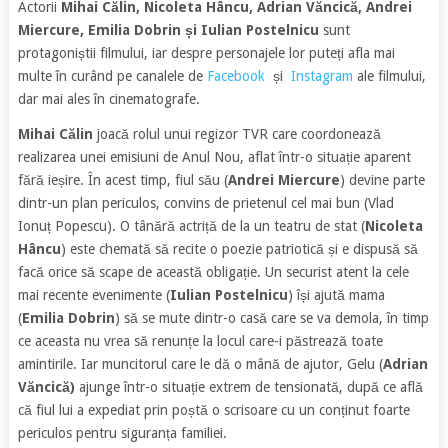
Actorii
Mihai Călin, Nicoleta Hâncu, Adrian Văncică, Andrei
Miercure, Emilia Dobrin și Iulian Postelnicu
sunt
protagoniștii filmului, iar despre personajele lor puteți afla mai
multe în curând pe canalele de
Facebook
și
Instagram
ale filmului,
dar mai ales în cinematografe.
Mihai Călin
joacă rolul unui regizor TVR care coordonează
realizarea unei emisiuni de Anul Nou, aflat într-o situație aparent
fără ieșire. În acest timp, fiul său (
Andrei Miercure
) devine parte
dintr-un plan periculos, convins de prietenul cel mai bun (Vlad
Ionuț Popescu). O tânără actriță de la un teatru de stat (
Nicoleta
Hâncu
) este chemată să recite o poezie patriotică și e dispusă să
facă orice să scape de această obligație. Un securist atent la cele
mai recente evenimente (
Iulian Postelnicu
) își ajută mama
(
Emilia Dobrin
) să se mute dintr-o casă care se va demola, în timp
ce aceasta nu vrea să renunțe la locul care-i păstrează toate
amintirile. Iar muncitorul care le dă o mână de ajutor, Gelu (
Adrian
Văncică)
ajunge într-o situație extrem de tensionată, după ce află
că fiul lui a expediat prin poștă o scrisoare cu un conținut foarte
periculos pentru siguranța familiei.