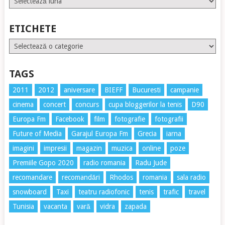
ETICHETE
Etichete
TAGS
2011
2012
aniversare
BIEFF
Bucuresti
campanie
cinema
concert
concurs
cupa bloggerilor la tenis
D90
Europa Fm
Facebook
film
fotografie
fotografii
Future of Media
Garajul Europa Fm
Grecia
iarna
imagini
impresii
magazin
muzica
online
poze
Premiile Gopo 2020
radio romania
Radu Jude
recomandare
recomandări
Rhodos
romania
sala radio
snowboard
Taxi
teatru radiofonic
tenis
trafic
travel
Tunisia
vacanta
vară
vidra
zapada