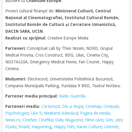
asociere cu
Chainsaw Europe
.
Proiect cultural finanţat de:
Ministerul Culturii, Centrul
Național al Cinematografiei, Institutul Cultural Român,
Institutul Român de Cultură și Cercetare Umanistică,
DACIN SARA, UCIN
.
Realizat cu sprijinul
: Creative Europe Media
Parteneri:
Conceptual Lab by Theo Nissim, NORD, Grupul
Medical Provita, Cros Construct, BDG, Liliac, Cinema City,
NOSTALGIA, Emergency Medical Home, Fan Courier, Happy
Cinema.
Mulțumiri:
Electrecord, Universitatea Politehnică București,
Compania Municipală Parking, Fundația 9 BRD, Teatrul Nottara.
Partener media principal:
Radio Guerrilla
Parteneri media
:
Cărturești
;
Zile și Nopți
;
Cinemap
;
Cinepub
;
Psychologies
;
Like 5
;
Weekend Adevărul
;
Pagina de media;
News.ro
;
Cinefan
;
Cinefilia
;
Daily Magazine
;
Filme-cărți
;
Gen, știri
;
IQads
;
Smark
;
Happening
,
Happy Fish
;
Haute Culture
;
Liternet
;