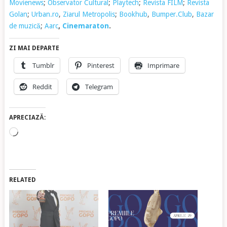
Movienews
;
Observator Cultural
;
Playtech
;
Revista FILM
;
Revista
Golan
;
Urban.ro
,
Ziarul Metropolis
;
Bookhub
,
Bumper.Club
,
Bazar
de muzică
;
Aarc
,
Cinemaraton
.
ZI MAI DEPARTE
Tumblr
Pinterest
Imprimare
Reddit
Telegram
APRECIAZĂ:
Încarc...
RELATED