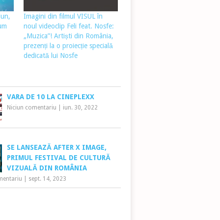
iun,
Imagini din filmul VISUL în
cum
noul videoclip Feli feat. Nosfe:
„Muzica”! Artiști din România,
prezenți la o proiecție specială
dedicată lui Nosfe
VARA DE 10 LA CINEPLEXX
Niciun comentariu
|
iun. 30, 2022
SE LANSEAZĂ AFTER X IMAGE,
PRIMUL FESTIVAL DE CULTURĂ
VIZUALĂ DIN ROMÂNIA
mentariu
|
sept. 14, 2023