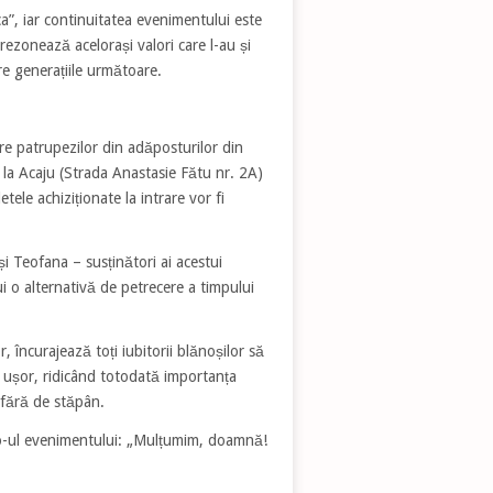
a”, iar continuitatea evenimentului este
rezonează acelorași valori care l-au și
re generațiile următoare.
e patrupezilor din adăposturilor din
 la Acaju (Strada Anastasie Fătu nr. 2A)
letele achiziționate la intrare vor fi
și Teofana – susținători ai acestui
ui o alternativă de petrecere a timpului
 încurajează toți iubitorii blănoșilor să
 ușor, ridicând totodată importanța
le fără de stăpân.
to-ul evenimentului: „Mulțumim, doamnă!