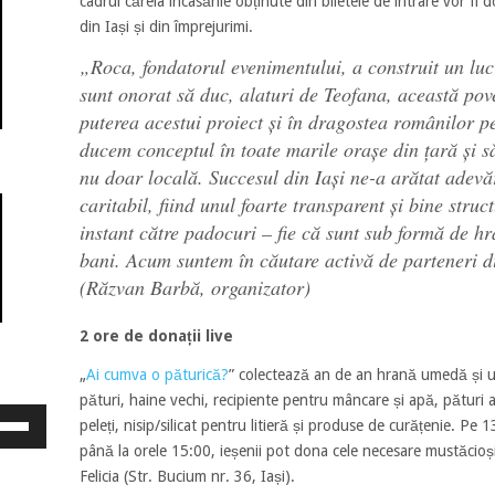
cadrul căreia încasările obținute din biletele de intrare vor fi
din Iași și din împrejurimi.
„
Roca, fondatorul evenimentului, a construit un lucr
sunt onorat să duc, alaturi de Teofana, această pov
puterea acestui proiect și în dragostea românilor 
ducem conceptul în toate marile orașe din țară și s
nu doar locală. Succesul din Iași ne-a arătat adevăr
caritabil, fiind unul foarte transparent și bine struc
instant către padocuri – fie că sunt sub formă de hr
bani. Acum suntem în căutare activă de parteneri d
(Răzvan Barbă, organizator)
2 ore de donații live
„
Ai cumva o păturică?
” colectează an de an hrană umedă și usc
pături, haine vechi, recipiente pentru mâncare și apă, pătur
osește
peleți, nisip/silicat pentru litieră și produse de curățenie. Pe
ele
până la orele 15:00, ieșenii pot dona cele necesare mustăcioși
eată
Felicia (Str. Bucium nr. 36, Iași).
jos