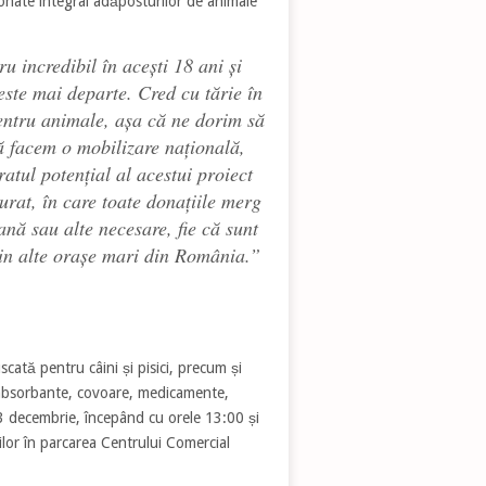
 donate integral adăposturilor de animale
u incredibil în acești 18 ani și
este mai departe. Cred cu tărie în
pentru animale, așa că ne dorim să
ă facem o mobilizare națională,
atul potențial al acestui proiect
turat, în care toate donațiile merg
ană sau alte necesare, fie că sunt
in alte orașe mari din România
.”
ată pentru câini și pisici, precum și
i absorbante, covoare, medicamente,
 13 decembrie, începând cu orele 13:00 și
lor în parcarea Centrului Comercial