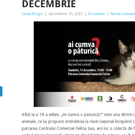
DECEMBRIE
Ionut Dragu
|
decembrie 10, 2025
|
În cuvinte
|
Niciun coment
Aflat la a 18-a ediție, „Ai cumva o păturică?” este una dintre ce
animale, ce își propune extinderea la nivel național începând
parcarea Centrului Comercial Felicia Iași, are loc o colectă de