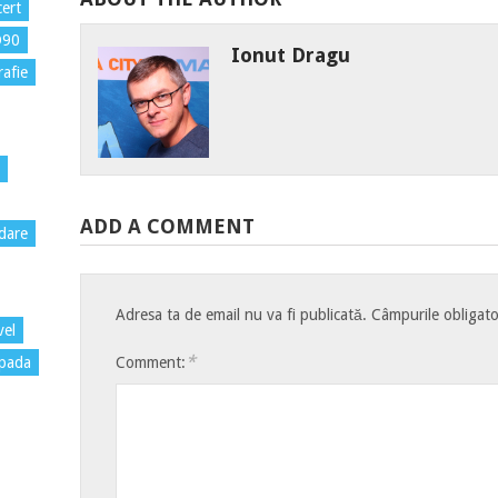
ert
D90
Ionut Dragu
rafie
ADD A COMMENT
dare
Adresa ta de email nu va fi publicată.
Câmpurile obligato
vel
*
Comment:
pada