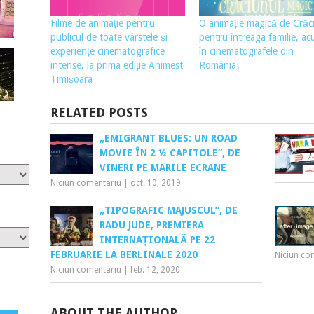
Filme de animație pentru
O animație magică de Crăc
publicul de toate vârstele și
pentru întreaga familie, a
experiențe cinematografice
în cinematografele din
intense, la prima ediție Animest
România!
Timișoara
RELATED POSTS
„EMIGRANT BLUES: UN ROAD
MOVIE ÎN 2 ½ CAPITOLE”, DE
VINERI PE MARILE ECRANE
Niciun comentariu
|
oct. 10, 2019
„TIPOGRAFIC MAJUSCUL”, DE
RADU JUDE, PREMIERA
INTERNAȚIONALĂ PE 22
FEBRUARIE LA BERLINALE 2020
Niciun co
Niciun comentariu
|
feb. 12, 2020
ABOUT THE AUTHOR