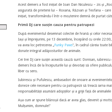
tru
Acest demers a fost inițiat de Ioan Dan Niculescu – zis și „Roc
asigurată de prietenii lui – Roxana, Răzvan și Teofana – care 
i
inițiat, transformându-l într-o moștenire demnă de purtat căt
șora
Primii DJ care susțin cauza pentru patrupezi
umul.
După evenimentul desemnat colectei de hrană și celor necesar
Iași și împrejurimi, pe 13 decembrie, începând cu orele 22:00,
va avea loc petrecerea „
Funky Paws
”, în cadrul căreia toate bi
donate integral adăposturilor de animale.
Cei trei DJ care susțin această cauză sunt: Donisan, iubirescu 
demers încă de la începuturile lui și devotați să ofere publicul
liber cu sens.
Iubirescu și Pufulescu, ambasadori de onoare ai evenimentelor,
doneze cele necesare pentru ca patrupezii să treacă iarna mai
responsabilității asumării adopțiilor și a grijii față de animale
Așa cum ar spune blănoșii dacă ar avea glas, devenit și mot
Mulțumim, domnule!”