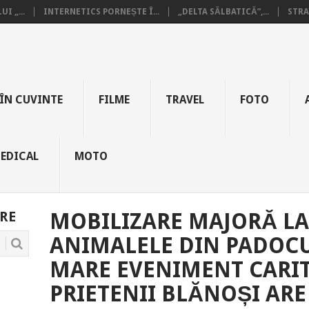
I „...
INTERNETICS PORNEȘTE Î...
„DELTA SĂLBATICĂ”,...
STRA
ÎN CUVINTE
FILME
TRAVEL
FOTO
EDICAL
MOTO
RE
MOBILIZARE MAJORĂ LA
ANIMALELE DIN PADOCU
MARE EVENIMENT CARIT
PRIETENII BLĂNOȘI ARE 