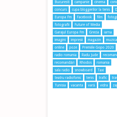
Bucuresti
campanie
cinema
conc
concurs
cupa bloggerilor la tenis
Europa Fm
Facebook
film
fotog
fotografii
Future of Media
Garajul Europa Fm
Grecia
iarna
imagini
impresii
magazin
muzica
online
poze
Premiile Gopo 2020
radio romania
Radu Jude
recoman
recomandări
Rhodos
romania
sala radio
snowboard
Taxi
teatru radiofonic
tenis
trafic
tra
Tunisia
vacanta
vară
vidra
za