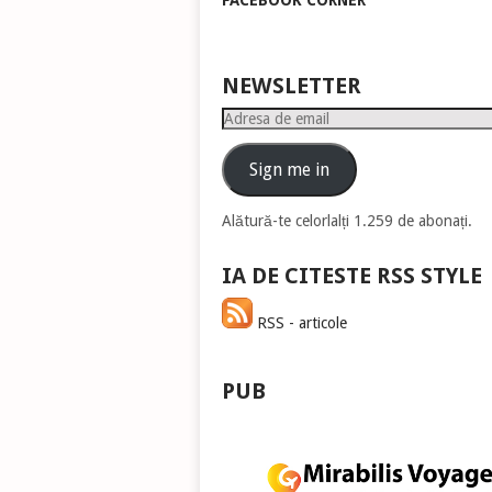
FACEBOOK CORNER
pen
a
măr
sau
NEWSLETTER
mic
Adresa
vol
de
email
Sign me in
Alătură-te celorlalți 1.259 de abonați.
IA DE CITESTE RSS STYLE
RSS - articole
PUB