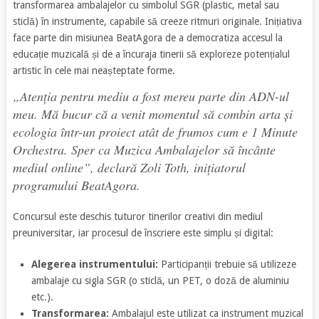
transformarea ambalajelor cu simbolul SGR (plastic, metal sau
sticlă) în instrumente, capabile să creeze ritmuri originale. Inițiativa
face parte din misiunea BeatAgora de a democratiza accesul la
educație muzicală și de a încuraja tinerii să exploreze potențialul
artistic în cele mai neașteptate forme.
„Atenția pentru mediu a fost mereu parte din ADN-ul
meu. Mă bucur că a venit momentul să combin arta și
ecologia într-un proiect atât de frumos cum e 1 Minute
Orchestra. Sper ca Muzica Ambalajelor să încânte
mediul online
”, declară Zoli Toth, inițiatorul
programului BeatAgora.
Concursul este deschis tuturor tinerilor creativi din mediul
preuniversitar, iar procesul de înscriere este simplu și digital:
Alegerea instrumentului:
Participanții trebuie să utilizeze
ambalaje cu sigla SGR (o sticlă, un PET, o doză de aluminiu
etc.).
Transformarea:
Ambalajul este utilizat ca instrument muzical