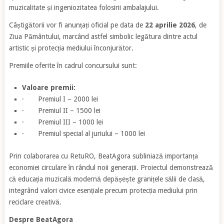
muzicalitate și ingeniozitatea folosirii ambalajului.
Câștigătorii vor fi anunțați oficial pe data de
22 aprilie 2026
, de
Ziua Pământului, marcând astfel simbolic legătura dintre actul
artistic și protecția mediului înconjurător.
Premiile oferite în cadrul concursului sunt:
Valoare premii:
· Premiul I – 2000 lei
· Premiul II – 1500 lei
· Premiul III – 1000 lei
· Premiul special al juriului – 1000 lei
Prin colaborarea cu RetuRO, BeatAgora subliniază importanța
economiei circulare în rândul noii generații. Proiectul demonstrează
că educația muzicală modernă depășește granițele sălii de clasă,
integrând valori civice esențiale precum protecția mediului prin
reciclare creativă.
Despre BeatAgora