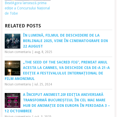
BeatAgora lansează prima
ediție a Concursului Național
de Tobe
RELATED POSTS
ÎN LUMINĂ, FILMUL DE DESCHIDERE DE LA
BERLINALE 2025, VINE ÎN CINEMATOGRAFE DIN
22 AUGUST
Niciun comentariu
|
aug. 8, 2025
„THE SEED OF THE SACRED FIG”, PREMIAT ANUL
ACESTA LA CANNES, VA DESCHIDE CEA DE-A 21-A
EDIȚIE A FESTIVALULUI INTERNAȚIONAL DE
FILM ANONIMUL
Niciun comentariu
|
iul. 25, 2024
A ÎNCEPUT ANIMEST.20! EDIȚIA ANIVERSARĂ
TRANSFORMĂ BUCUREȘTIUL ÎN CEL MAI MARE
HUB DE ANIMAȚIE DIN EUROPA ÎN PERIOADA 3 –
12 OCTOMBRIE
Niciun comentariu
|
oct. 3, 2025