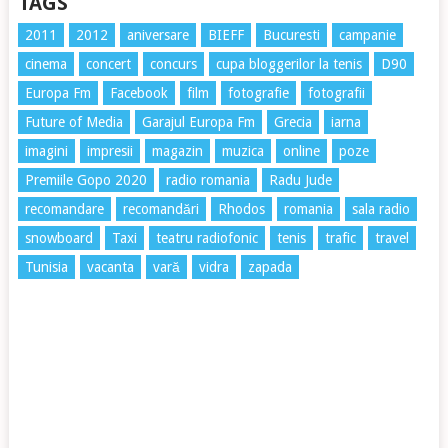
TAGS
2011
2012
aniversare
BIEFF
Bucuresti
campanie
cinema
concert
concurs
cupa bloggerilor la tenis
D90
Europa Fm
Facebook
film
fotografie
fotografii
Future of Media
Garajul Europa Fm
Grecia
iarna
imagini
impresii
magazin
muzica
online
poze
Premiile Gopo 2020
radio romania
Radu Jude
recomandare
recomandări
Rhodos
romania
sala radio
snowboard
Taxi
teatru radiofonic
tenis
trafic
travel
Tunisia
vacanta
vară
vidra
zapada