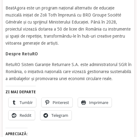
BeatAgora este un program național alternativ de educație
muzicală inițiat de Zoli Toth împreună cu BRD Groupe Société
Générale și cu sprijinul Ministerului Educației. Până în 2028,
proiectul vizează dotarea a 50 de licee din România cu instrumente
și spații de repetiție, transformându-le în hub-uri creative pentru
viitoarea generație de artiști.
Despre RetuRO
RetuRO Sistem Garanție Returnare S.A. este administratorul SGR în
România, o inițiativă națională care vizează gestionarea sustenabilă
a ambalajelor și promovarea unei economii circulare reale.
ZI MAI DEPARTE
Tumblr
Pinterest
Imprimare
Reddit
Telegram
APRECIAZĂ: