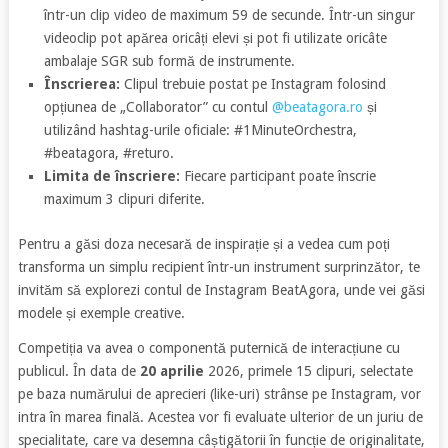
într-un clip video de maximum 59 de secunde. Într-un singur
videoclip pot apărea oricâți elevi și pot fi utilizate oricâte
ambalaje SGR sub formă de instrumente.
Înscrierea:
Clipul trebuie postat pe Instagram folosind
opțiunea de „Collaborator” cu contul
@beatagora.ro
și
utilizând hashtag-urile oficiale: #1MinuteOrchestra,
#beatagora, #returo.
Limita de înscriere:
Fiecare participant poate înscrie
maximum 3 clipuri diferite.
Pentru a găsi doza necesară de inspirație și a vedea cum poți
transforma un simplu recipient într-un instrument surprinzător, te
invităm să explorezi contul de Instagram BeatAgora, unde vei găsi
modele și exemple creative.
Competiția va avea o componentă puternică de interacțiune cu
publicul. În data de
20 aprilie
2026, primele 15 clipuri, selectate
pe baza numărului de aprecieri (like-uri) strânse pe Instagram, vor
intra în marea finală. Acestea vor fi evaluate ulterior de un juriu de
specialitate, care va desemna câștigătorii în funcție de originalitate,