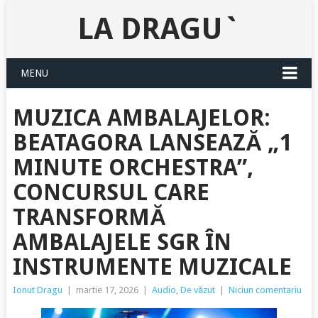
LA DRAGU`
MENU
MUZICA AMBALAJELOR:
BEATAGORA LANSEAZĂ „1
MINUTE ORCHESTRA”,
CONCURSUL CARE
TRANSFORMĂ
AMBALAJELE SGR ÎN
INSTRUMENTE MUZICALE
Ionut Dragu
|
martie 17, 2026
|
Audio
,
De văzut
|
Niciun comentariu