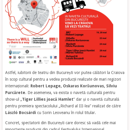
Astfel, iubitorii de teatru din București vor putea călători la Craiova
în scop cultural pentru a vedea producții realizate de mari regizori
internaționali:
Robert Lepage, Oskaras Koršunovas, Silviu
Purcărete
. De asemenea, va exista o navetă culturală pentru
show-ul „
Tiger Lillies joacă Hamlet
” dar și o navetă culturală
pentru premiera spectacolului „Richard al III-lea” realizat de către
László Bocsárdi
cu Sorin Leoveanu în rolul titular.
Concret, spectatorii din București care doresc să vadă cele mai
importante producții din cadrul Festivalului Internațional