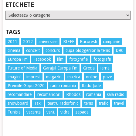
ETICHETE
Etichete
TAGS
2011
2012
aniversare
BIEFF
Bucuresti
campanie
cinema
concert
concurs
cupa bloggerilor la tenis
D90
Europa Fm
Facebook
film
fotografie
fotografii
Future of Media
Garajul Europa Fm
Grecia
iarna
imagini
impresii
magazin
muzica
online
poze
Premiile Gopo 2020
radio romania
Radu Jude
recomandare
recomandări
Rhodos
romania
sala radio
snowboard
Taxi
teatru radiofonic
tenis
trafic
travel
Tunisia
vacanta
vară
vidra
zapada