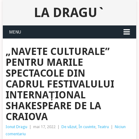
LA DRAGU`
MENU
„NAVETE CULTURALE”
PENTRU MARILE
SPECTACOLE DIN
CADRUL FESTIVALULUI
INTERNAȚIONAL
SHAKESPEARE DE LA
CRAIOVA
Ionut Dragu
|
mai 17, 2022
|
De văzut
,
În cuvinte
,
Teatru
|
Niciun
comentariu