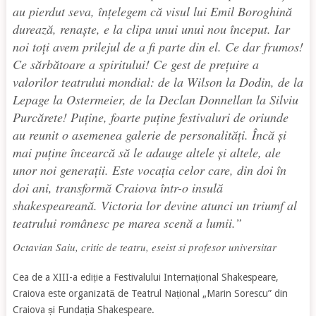
au pierdut seva, înțelegem că visul lui Emil Boroghină
durează, renaște, e la clipa unui unui nou început. Iar
noi toți avem prilejul de a fi parte din el. Ce dar frumos!
Ce sărbătoare a spiritului! Ce gest de prețuire a
valorilor teatrului mondial: de la Wilson la Dodin, de la
Lepage la Ostermeier, de la Declan Donnellan la Silviu
Purcărete! Puține, foarte puține festivaluri de oriunde
au reunit o asemenea galerie de personalități. Încă și
mai puține încearcă să le adauge altele și altele, ale
unor noi generații. Este vocația celor care, din doi în
doi ani, transformă Craiova într-o insulă
shakespeareană. Victoria lor devine atunci un triumf al
teatrului românesc pe marea scenă a lumii.”
Octavian Saiu, critic de teatru, eseist si profesor universitar
Cea de a XIII-a ediție a Festivalului Internațional Shakespeare,
Craiova este organizată de Teatrul Național „Marin Sorescu” din
Craiova și Fundația Shakespeare.