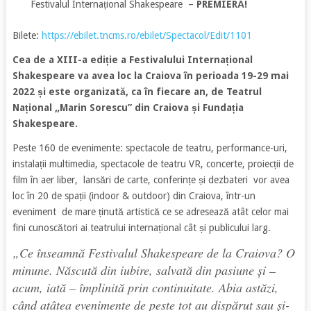
Festivalul Internațional Shakespeare
–
PREMIERĂ!
Bilete:
https://ebilet.tncms.ro/ebilet/Spectacol/Edit/1101
Cea de a XIII-a ediție a Festivalului Internațional
Shakespeare va avea loc la Craiova în perioada 19-29 mai
2022 și este organizată, ca în fiecare an, de Teatrul
Național „Marin Sorescu” din Craiova și Fundația
Shakespeare.
Peste 160 de evenimente: spectacole de teatru, performance-uri,
instalații multimedia, spectacole de teatru VR, concerte, proiecții de
film în aer liber, lansări de carte, conferințe și dezbateri vor avea
loc în 20 de spații (indoor & outdoor) din Craiova, într-un
eveniment de mare ținută artistică ce se adresează atât celor mai
fini cunoscători ai teatrului internațional cât și publicului larg.
„Ce înseamnă Festivalul Shakespeare de la Craiova? O
minune. Născută din iubire, salvată din pasiune și –
acum, iată – împlinită prin continuitate. Abia astăzi,
când atâtea evenimente de peste tot au dispărut sau și-