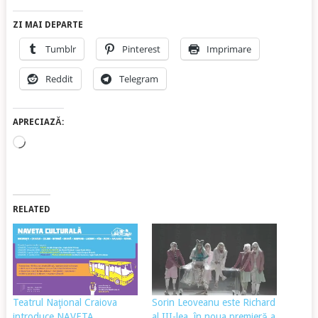
ZI MAI DEPARTE
Tumblr
Pinterest
Imprimare
Reddit
Telegram
APRECIAZĂ:
Încarc...
RELATED
Teatrul Naţional Craiova
Sorin Leoveanu este Richard
introduce NAVETA
al III-lea, în noua premieră a