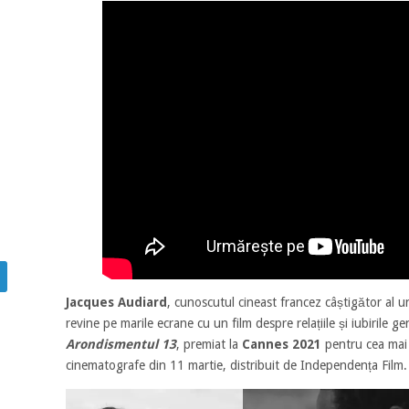
Jacques Audiard
, cunoscutul cineast francez câștigător al 
revine pe marile ecrane cu un film despre relațiile și iubirile gen
Arondismentul 13
, premiat la
Cannes 2021
pentru cea mai
cinematografe din 11 martie, distribuit de Independența Film