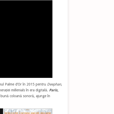
unul Palme d’Or în 2015 pentru
Deephan
,
erației millenials în era digitală.
Paris,
 bună coloană sonoră, ajunge în
.