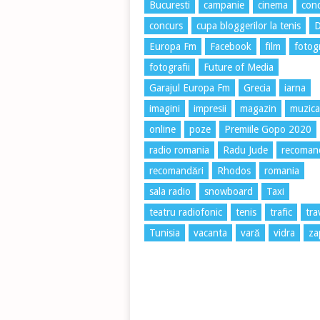
Bucuresti
campanie
cinema
conc
concurs
cupa bloggerilor la tenis
Europa Fm
Facebook
film
fotog
fotografii
Future of Media
Garajul Europa Fm
Grecia
iarna
imagini
impresii
magazin
muzica
online
poze
Premiile Gopo 2020
radio romania
Radu Jude
recoman
recomandări
Rhodos
romania
sala radio
snowboard
Taxi
teatru radiofonic
tenis
trafic
tra
Tunisia
vacanta
vară
vidra
za