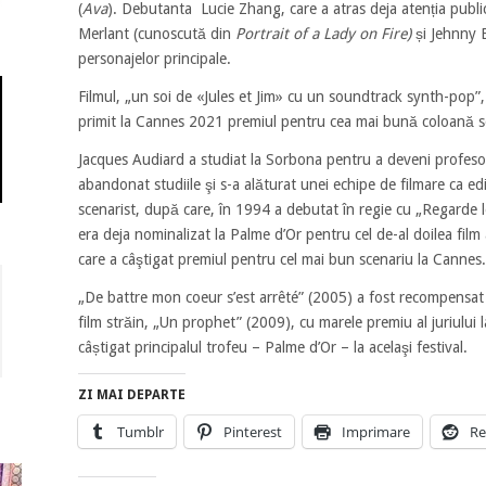
(
Ava
). Debutanta Lucie Zhang, care a atras deja atenția publ
Merlant (cunoscută din
Portrait of a Lady on Fire)
și Jehnny B
personajelor principale.
Filmul, „un soi de «Jules et Jim» cu un soundtrack synth-pop”
primit la Cannes 2021 premiul pentru cea mai bună coloană 
Jacques Audiard a studiat la Sorbona pentru a deveni profesor d
abandonat studiile şi s-a alăturat unei echipe de filmare ca edi
scenarist, după care, în 1994 a debutat în regie cu „Regarde
era deja nominalizat la ​​Palme d’Or pentru cel de-al doilea film
care a câştigat premiul pentru cel mai bun scenariu la Cannes.
„De battre mon coeur s’est arrêté” (2005) a fost recompensa
film străin, „Un prophet” (2009), cu marele premiu al juriulu
câștigat principalul trofeu – Palme d’Or – la acelaşi festival.
ZI MAI DEPARTE
Tumblr
Pinterest
Imprimare
Re