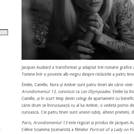
tru
i
șora
umul.
Jacques Audiard a transformat şi adaptat trei romane grafice 
Tomine într-o poveste alb-negru despre rătăcirile a patru tiner
Émilie, Camille, Nora și Amber sunt patru tineri ale căror vieți
Arondismentul 13,
cunoscut ca
Les Olympiades
. Émilie își î
Camille, și în scurt timp devin colegi de apartament cu benefic
cărei drum se încrucișează cu al lui Amber, o vedetă porno de
cunoască. Cei patru tineri sunt uneori iubiți, alteori prieteni, d
Paris, Arondismentul 13
este regizat și produs de Jacques A
Céline Sciamma (scenaristă a filmelor
Portrait of a Lady on F