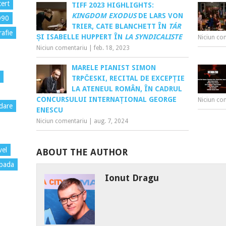
ert
TIFF 2023 HIGHLIGHTS:
KINGDOM EXODUS
DE LARS VON
D90
TRIER, CATE BLANCHETT ÎN
TÁR
rafie
ȘI ISABELLE HUPPERT
ÎN
LA SYNDICALISTE
Niciun co
Niciun comentariu
|
feb. 18, 2023
MARELE PIANIST SIMON
TRPČESKI, RECITAL DE EXCEPȚIE
LA ATENEUL ROMÂN, ÎN CADRUL
CONCURSULUI INTERNAȚIONAL GEORGE
Niciun co
dare
ENESCU
Niciun comentariu
|
aug. 7, 2024
vel
ABOUT THE AUTHOR
pada
Ionut Dragu