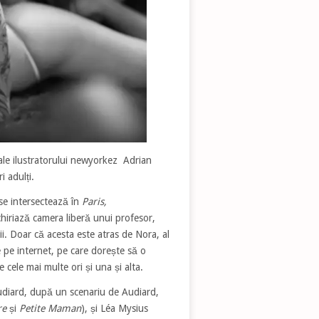
ale ilustratorului newyorkez Adrian
i adulți.
 se intersectează în
Paris,
nchiriază camera liberă unui profesor,
ii. Doar că acesta este atras de Nora, al
 pe internet, pe care dorește să o
e cele mai multe ori și una și alta.
udiard, după un scenariu de Audiard,
ire
și
Petite Maman
), și Léa Mysius