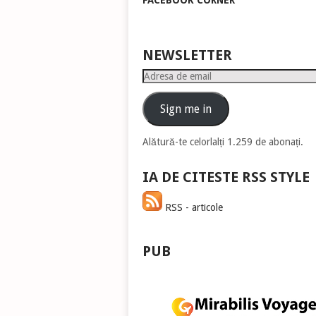
FACEBOOK CORNER
pen
a
măr
sau
NEWSLETTER
mic
Adresa
vol
de
email
Sign me in
Alătură-te celorlalți 1.259 de abonați.
IA DE CITESTE RSS STYLE
RSS - articole
PUB