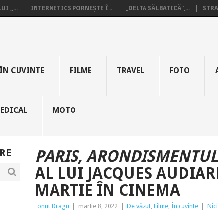
I „...
INTERNETICS PORNEȘTE Î...
„DELTA SĂLBATICĂ”,...
STRA
ÎN CUVINTE
FILME
TRAVEL
FOTO
EDICAL
MOTO
RE
PARIS, ARONDISMENTUL
AL LUI
JACQUES AUDIAR
MARTIE ÎN CINEMA
Ionut Dragu
|
martie 8, 2022
|
De văzut
,
Filme
,
În cuvinte
|
Nic