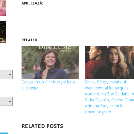
APRECIAZĂ:
RELATED
Cel putin un film bun pe luna,
Emilia Pérez, musicalul-
la cinema
eveniment al lui Jacques
Audiard, cu Zoe Saldaña, K
Sofía Gascón, Selena Gome
Adriana Paz, acum în
cinematografe
RELATED POSTS