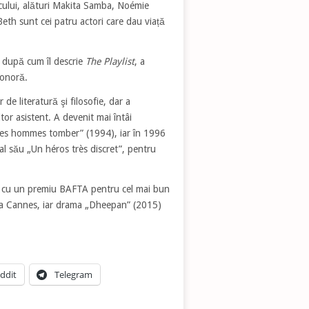
icului, alături Makita Samba, Noémie
eth sunt cei patru actori care dau viață
, după cum îl descrie
The Playlist
, a
sonoră.
e literatură şi filosofie, dar a
tor asistent. A devenit mai întâi
 les hommes tomber” (1994), iar în 1996
 al său „Un héros très discret”, pentru
t cu un premiu BAFTA pentru cel mai bun
i la Cannes, iar drama „Dheepan” (2015)
ddit
Telegram