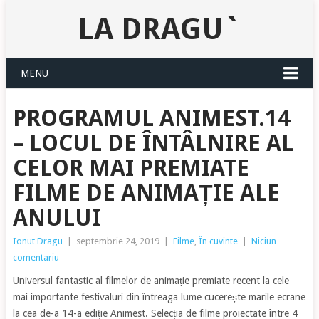
LA DRAGU`
MENU
PROGRAMUL ANIMEST.14
– LOCUL DE ÎNTÂLNIRE AL
CELOR MAI PREMIATE
FILME DE ANIMAȚIE ALE
ANULUI
Ionut Dragu
|
septembrie 24, 2019
|
Filme
,
În cuvinte
|
Niciun
comentariu
Universul fantastic al filmelor de animație premiate recent la cele
mai importante festivaluri din întreaga lume cucerește marile ecrane
la cea de-a 14-a ediție Animest. Selecția de filme proiectate între 4