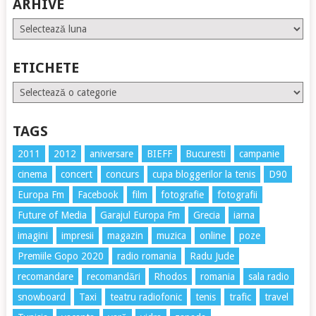
ARHIVE
Arhive
ETICHETE
Etichete
TAGS
2011
2012
aniversare
BIEFF
Bucuresti
campanie
cinema
concert
concurs
cupa bloggerilor la tenis
D90
Europa Fm
Facebook
film
fotografie
fotografii
Future of Media
Garajul Europa Fm
Grecia
iarna
imagini
impresii
magazin
muzica
online
poze
Premiile Gopo 2020
radio romania
Radu Jude
recomandare
recomandări
Rhodos
romania
sala radio
snowboard
Taxi
teatru radiofonic
tenis
trafic
travel