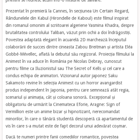
prieteni se reunesc acum într-o misiune de salvare.
Prezentat în premieră la Cannes, în secțiunea Un Certain Regard,
Rândunelele din Kabul (Hirondelle de Kaboul) este filmul inspirat
din romanul omonim al scriitoarei algeriene Yasmina Khadra, despre
brutalitatea controlului Taliban, văzut prin ochii a doi îndrăgostiți.
Povestea adaptată elegant în acuarelă 2D marchează începutul
colaborării de succes dintre cineasta Zabou Breitman și artista Eléa
Gobbé-Mévellec, aflată la debutul său regizoral. Proiecția filmului la
Animest în va aduce în România pe Nicolas Debray, cunoscut
pentru filme ca Iluzionistul sau The Secret of Kells și cel care a
condus echipa de animatori. Vizionarul autor japonez Saku
Sakamoto revine în selecția Animest cu un horror avangardist
produs independent în Japonia, pentru care semnează atât regia,
scenariul și animația, cât și coloana sonoră. Excepțional și
obligatoriu de urmărit la Cinemateca Eforie, Aragne: Sign of
Vermillion este un anime bizar și hipnotizant, nerecomandat
minorilor, în care o tânără studentă descoperă că apartamentul de
vis în care s-a mutat este de fapt decorul unui adevărat coșmar.
Dacă te numeri printre fanii comediilor romantice, povestea