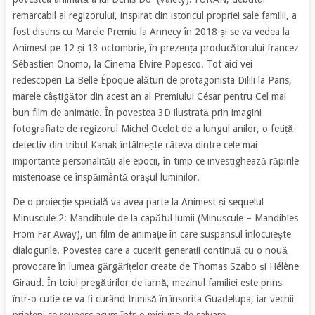
remarcabil al regizorului, inspirat din istoricul propriei sale familii, a
fost distins cu Marele Premiu la Annecy în 2018 și se va vedea la
Animest pe 12 și 13 octombrie, în prezența producătorului francez
Sébastien Onomo, la Cinema Elvire Popesco. Tot aici vei
redescoperi La Belle Époque alături de protagonista Dilili la Paris,
marele câștigător din acest an al Premiului César pentru Cel mai
bun film de animație. În povestea 3D ilustrată prin imagini
fotografiate de regizorul Michel Ocelot de-a lungul anilor, o fetiță-
detectiv din tribul Kanak întâlnește câteva dintre cele mai
importante personalități ale epocii, în timp ce investighează răpirile
misterioase ce înspăimântă orașul luminilor.
De o proiecție specială va avea parte la Animest și sequelul
Minuscule 2: Mandibule de la capătul lumii (Minuscule – Mandibles
From Far Away), un film de animație în care suspansul înlocuiește
dialogurile. Povestea care a cucerit generații continuă cu o nouă
provocare în lumea gărgărițelor create de Thomas Szabo și Hélène
Giraud. În toiul pregătirilor de iarnă, mezinul familiei este prins
într-o cutie ce va fi curând trimisă în însorita Guadelupa, iar vechii