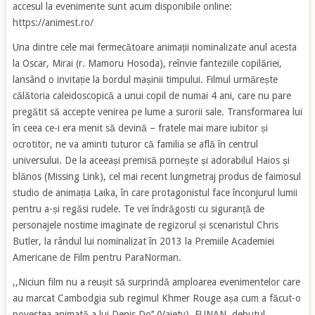
accesul la evenimente sunt acum disponibile online:
https://animest.ro/
Una dintre cele mai fermecătoare animații nominalizate anul acesta
la Oscar, Mirai (r. Mamoru Hosoda), reînvie fanteziile copilăriei,
lansând o invitație la bordul mașinii timpului. Filmul urmărește
călătoria caleidoscopică a unui copil de numai 4 ani, care nu pare
pregătit să accepte venirea pe lume a surorii sale. Transformarea lui
în ceea ce-i era menit să devină – fratele mai mare iubitor și
ocrotitor, ne va aminti tuturor că familia se află în centrul
universului. De la aceeași premisă pornește și adorabilul Haios și
blănos (Missing Link), cel mai recent lungmetraj produs de faimosul
studio de animația Laika, în care protagonistul face înconjurul lumii
pentru a-și regăsi rudele. Te vei îndrăgosti cu siguranță de
personajele nostime imaginate de regizorul și scenaristul Chris
Butler, la rândul lui nominalizat în 2013 la Premiile Academiei
Americane de Film pentru ParaNorman.
,,Niciun film nu a reușit să surprindă amploarea evenimentelor care
au marcat Cambodgia sub regimul Khmer Rouge așa cum a făcut-o
povestea animată a lui Denis Do’’ (Vaiety). FUNAN, debutul