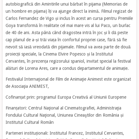
autobiografică din Amintirile unui bărbat în pijama (Memorias de
un hombre en pijama) îți va ajunge direct la inimă. Filmul regizat de
Carlos Fernandez de Vigo și inclus în acest an cursa pentru Premiile
Goya transformă în realitate cel mai mare vis al lui Paco, un burlac
de 40 de ani. Asta până când dragostea intră în joc și îi dă peste
cap planul de a-și trăi viața în confortul propriei case, fără să fie
nevoit să iasă vreodată din pijamale. Filmul va avea parte de două
proiecții speciale, la Cinema Elvire Popesco și la Institutul
Cervantes, în prezența regizorului spaniol, invitat special la festival
alături de Lorena Ares, care a condus departamentul de animație.
Festivalul Internaţional de Film de Animaţie Animest este organizat
de Asociaţia ANIMEST,
Cofinanțat prin: programul Europa Creativă al Uniunii Europene
Finanțatori: Centrul Naţional al Cinematografiei, Administraţia
Fondului Cultural Naţional, Uniunea Cineaştilor din România și
Institutul Cultural Român
Parteneri instituționali: Institutul Francez, Institutul Cervantes,