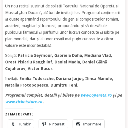
Un nou recital susținut de soliștii Teatrului Național de Operetă și
Musical „Ion Dacian”, alături de invitații lor. Programul conține arii
și duete aparținând repertoriului de gen al compozitorilor români,
austrieci, maghiari și francezi, propunându-și să dezvăluie
publicului farmecul și parfumul unor lucrări cunoscute și iubite pe
plan mondial, dar și al unor creații mai puțin cunoscute a căror
valoare este incontestabilă.
Soliști:
Patricia Seymour, Gabriela Daha, Mediana Vlad,
Orest Pîslariu Ranghilof, Daniel Madia, Daniel Găină
Cojuharov, Victor Bucur.
Invitați:
Emilia Tudorache, Dariana Jurjuț, Ilinca Manole,
Natalia Protopopescu, Dumitru Teni.
Programul complet, detalii și bilete pe
www.opereta.ro
și pe
www.ticketstore.ro
.
ZI MAI DEPARTE
Tumblr
Pinterest
Imprimare