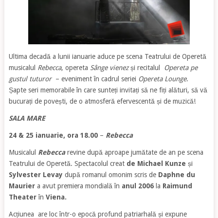
Ultima decadă a lunii ianuarie aduce pe scena Teatrului de Operetă
musicalul
Rebecca
, opereta
Sânge vienez
și recitalul
Opereta pe
gustul tuturor
– eveniment în cadrul seriei
Opereta Lounge
.
Șapte seri memorabile în care sunteți invitați să ne fiți alături, să vă
bucurați de povești, de o atmosferă efervescentă și de muzică!
SALA MARE
24 & 25 ianuarie, ora 18.00
–
Rebecca
Musicalul
Rebecca
revine după aproape jumătate de an pe scena
Teatrului de Operetă. Spectacolul creat
de Michael Kunze
și
Sylvester Levay
după romanul omonim scris de
Daphne du
Maurier
a avut premiera mondială în
anul 2006
la
Raimund
Theater
în
Viena.
Acțiunea are loc într-o epocă profund patriarhală și expune