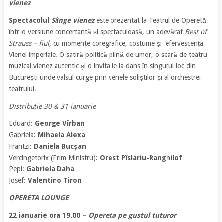
vienez
Spectacolul
Sânge vienez
este prezentat la Teatrul de Operetă
într-o versiune concertantă și spectaculoasă
,
un adevărat
Best of
Strauss – fiul,
cu momente coregrafice, costume și efervescența
Vienei imperiale. O satiră politică plină de umor, o seară de teatru
muzical vienez autentic și o invitație la dans în singurul loc din
București unde valsul curge prin venele soliștilor și al orchestrei
teatrului.
Distribuție 30 & 31 ianuarie
Eduard:
George Vîrban
Gabriela:
Mihaela Alexa
Frantzi:
Daniela Bucșan
Vercingetorix (Prim Ministru):
Orest Pîslariu-Ranghilof
Pepi:
Gabriela Daha
Josef:
Valentino Tiron
OPERETA LOUNGE
22 ianuarie ora 19.00 –
Opereta pe gustul tuturor