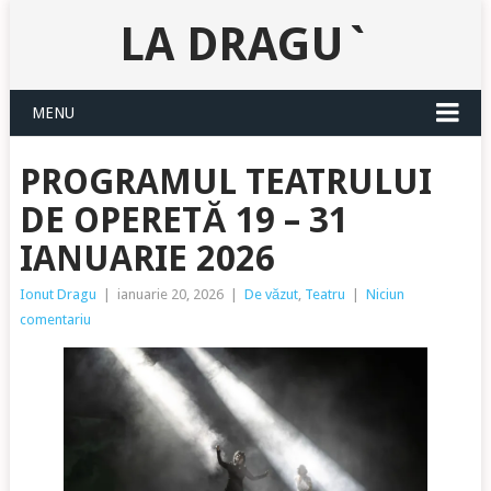
LA DRAGU`
MENU
PROGRAMUL TEATRULUI
DE OPERETĂ 19 – 31
IANUARIE 2026
Ionut Dragu
|
ianuarie 20, 2026
|
De văzut
,
Teatru
|
Niciun
comentariu