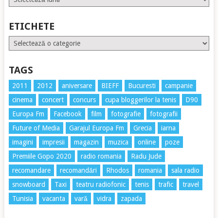
ETICHETE
Etichete
TAGS
2011
2012
aniversare
BIEFF
Bucuresti
campanie
cinema
concert
concurs
cupa bloggerilor la tenis
D90
Europa Fm
Facebook
film
fotografie
fotografii
Future of Media
Garajul Europa Fm
Grecia
iarna
imagini
impresii
magazin
muzica
online
poze
Premiile Gopo 2020
radio romania
Radu Jude
recomandare
recomandări
Rhodos
romania
sala radio
snowboard
Taxi
teatru radiofonic
tenis
trafic
travel
Tunisia
vacanta
vară
vidra
zapada