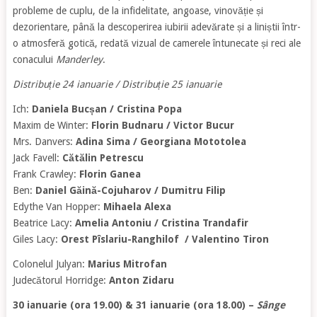
probleme de cuplu, de la infidelitate, angoase, vinovăție și
dezorientare, până la descoperirea iubirii adevărate și a liniștii într-
o atmosferă gotică, redată vizual de camerele întunecate și reci ale
conacului
Manderley
.
Distribuție 24 ianuarie / Distribuție 25 ianuarie
Ich:
Daniela Bucșan /
Cristina Popa
Maxim de Winter:
Florin Budnaru / Victor Bucur
Mrs. Danvers:
Adina Sima / Georgiana Mototolea
Jack Favell:
Cătălin Petrescu
Frank Crawley:
Florin Ganea
Ben:
Daniel Găină-Cojuharov /
Dumitru Filip
Edythe Van Hopper:
Mihaela Alexa
Beatrice Lacy:
Amelia Antoniu / Cristina Trandafir
Giles Lacy:
Orest Pîslariu-Ranghilof /
Valentino Tiron
Colonelul Julyan:
Marius Mitrofan
Judecătorul Horridge:
Anton Zidaru
30 ianuarie (ora 19.00) & 31 ianuarie (ora 18.00) –
Sânge