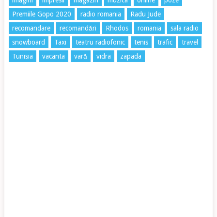
Premiile Gopo 2020
radio romania
Radu Jude
recomandare
recomandări
Rhodos
romania
sala radio
snowboard
Taxi
teatru radiofonic
tenis
trafic
travel
Tunisia
vacanta
vară
vidra
zapada