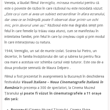
Veneția, a lăudat filmul
Vermiglio, mireasa muntelui
pentru că
este o poveste de război în care războiul nu este niciodată văzut:
„
Este ca și cum ai avea un subiect extraordinar în afara ecranului,
dar ceea ce se întâmplă poate fi observat doar printr-un ochi
mic, prin zăvorul unei uși.
” Războiul este mai degrabă simțit prin
felul în care femeile își trăiau viața atunci, cum se manifestau în
intimitatea familiei, prin felul în care își creșteau copiii și prin modul
în care interacționau cu natura.
1944, Vermiglio, un sat de munte izolat. Sosirea lui Pietro, un
dezertor, în familia învățătorului din sat și iubirea lui pentru fiica
cea mare a acestuia vor schimba cursul vieții tuturor. Este cea de-a
doua producție semnată de Maura Delpero .
Filmul a fost prezentat în avanpremieră la București în deschiderea
festivalului
Visuali Italiane –
Noua Cinematografie Italiană în
România
în prezența a 300 de spectatori, la Cinema Muzeul
Țăranului
și poate fi văzut în cinematografele a 11 orașe
din țară:
București
(Cinema Muzeul Țăranului, Cinema Elvire,