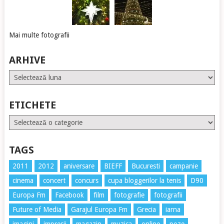
Mai multe fotografii
ARHIVE
Arhive
ETICHETE
Etichete
TAGS
2011
2012
aniversare
BIEFF
Bucuresti
campanie
cinema
concert
concurs
cupa bloggerilor la tenis
D90
Europa Fm
Facebook
film
fotografie
fotografii
Future of Media
Garajul Europa Fm
Grecia
iarna
imagini
impresii
magazin
muzica
online
poze