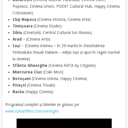
Popesco, Cinema Union, POINT Cultural Hub, Happy Cinema
Colosseum).
Cluj-Napoca
(Cinema Victoria, Cinema Arta)
Timișoara
(Cinema Studio)
Sibiu
(CineGold, Centrul Cultural Ion Besoiu)
Arad
– (Cinema Arta)
Iași
– (Cinema Ateneu – în 29 martie în Deschiderea
Festivalului Visuali Italiane – ediția Iași și apoi în regim normal
la cinema)
Sfântu Gheorghe
(Cinema ARTA by Cityplex)
Miercurea Ciuc
(Csiki Mozi)
Botoșani
(Cinema Unirea, Happy Cinema)
Pitești
(Cinema Trivale)
Bacău
(Happy Cinema)
Programul complet și biletele se găsesc pe
www.culoarfilms.com/vermiglio