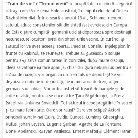
”Train de vie” / ”Trenul vieții”
se ocupă într-o manieră alegorică
și tragi-comică de tema Holocaustului, în timpul celui de-al Doilea
Război Mondial. Într-o seară a anului 1941, Schlomo, nebunul
satului, aduce consătenilor săi din shtetl (sat evreiesc din Europa
de Est) o ştire cumplită: germanii ucid şi deportează spre destinaţii
necunoscute locuitorii evrei din shtetl-urile vecine. În curând, şi
sătucul lor va avea aceeaşi soartă. Imediat, Consiliul Înţelepţilor, în
frunte cu Rabinul, se reuneşte. Trebuie să găsească o soluţie
pentru a-şi salva comunitatea! În zorii zilei, după multe discuţii,
ideea salvatoare îşi face apariţia, chiar din gura nebunului: pentru a
scăpa de nazişti, vor organiza un tren fals de deportaţi! Se vor
deghiza cu toţii fie în deportaţi, fie în mecanici de tren, ofiţeri
germani sau soldaţi. Vor putea astfel să treacă de barajele şi de
liniile naziste, pentru a se duce către Ţara Făgăduinţei, la Eretz
Israel, via Uniunea Sovietică. Tot sătucul începe pregătirile în secret
şi cu mare febrilitate. Oare vor reuşi? Oare vor scăpa? Actorii
principali sunt Mihai Călin, Ovidiu Cuncea, Luminiţa Gheorghiu,
Rufus, Johan Leysen, Eugenia Şerban, Agathe de La Fontaine,
Lionel Abelanski, Răzvan Vasilescu, Ernest Maftei și Clément Harari