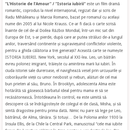
”L’Historie de l’Amour” / ”Istoria iubirii”
este un film dramă
romantic, coprodus la nivel internațional, regizat dar și scris de
Radu Mihăileanu și Marcia Romano, bazat pe romanul cu același
nume din 2005 al lui Nicole Krauss. Ce-ar fi dacă o carte scrisă
înainte de cel de-al Doilea Război Mondial, într-un mic sat din
Europa de Est, s-ar pierde, după care ar putea străluci de-a lungul
anilor, traversând continente și supraviețuind conflictelor violente,
pentru a ghida călătoria a trei generații? Această carte se numește
ISTORIA IUBIRII. New York, secolul al XXI-lea. Leo, un bătrân
evreu polonez imigrant, trăiește cu amintirea marii lui iubiri. În
ciuda istoriei sale dureroase, el navighează vesel prin urcușurile și
coborâșurile vieții cu umor neobosit și nebun, alături de cel mai
bun prieten al său, Bruno. În Brooklyn, adolescenta Alma este
hotărâtă să găsească bărbatul ideal pentru mama ei să se
recăsătorească. Întotdeauna în control, ea este uimită să
descopere că se îndrăgostește de colegul ei de clasă, Misha, și să
simtă dragostea pentru prima dată. Nimic nu pare să lege pe Leo,
bătrânul, de Alma, tânăra. Și totuși… De la Polonia anilor 1930 la
Insula Ellis, de la Chile la Central Park, manuscrisul “cele mai iubite