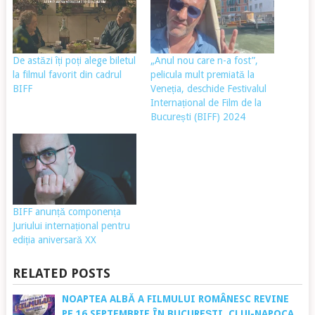
De astăzi îți poți alege biletul
„Anul nou care n-a fost”,
la filmul favorit din cadrul
pelicula mult premiată la
BIFF
Veneția, deschide Festivalul
Internațional de Film de la
București (BIFF) 2024
BIFF anunță componența
Juriului internațional pentru
ediția aniversară XX
RELATED POSTS
NOAPTEA ALBĂ A FILMULUI ROMÂNESC REVINE
PE 16 SEPTEMBRIE ÎN BUCUREȘTI, CLUJ-NAPOCA