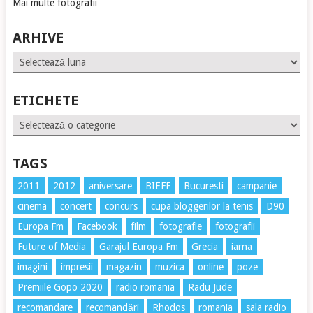
Mai multe fotografii
ARHIVE
Arhive
ETICHETE
Etichete
TAGS
2011
2012
aniversare
BIEFF
Bucuresti
campanie
cinema
concert
concurs
cupa bloggerilor la tenis
D90
Europa Fm
Facebook
film
fotografie
fotografii
Future of Media
Garajul Europa Fm
Grecia
iarna
imagini
impresii
magazin
muzica
online
poze
Premiile Gopo 2020
radio romania
Radu Jude
recomandare
recomandări
Rhodos
romania
sala radio