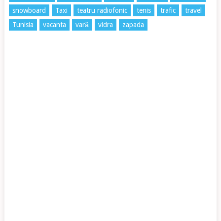
snowboard
Taxi
teatru radiofonic
tenis
trafic
travel
Tunisia
vacanta
vară
vidra
zapada