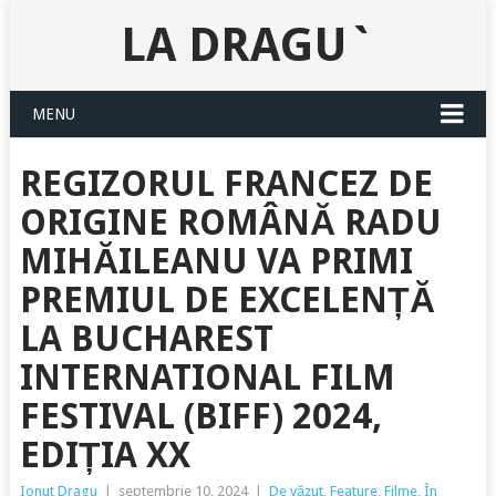
LA DRAGU`
MENU
REGIZORUL FRANCEZ DE
ORIGINE ROMÂNĂ RADU
MIHĂILEANU VA PRIMI
PREMIUL DE EXCELENȚĂ
LA BUCHAREST
INTERNATIONAL FILM
FESTIVAL (BIFF) 2024,
EDIȚIA XX
Ionut Dragu
|
septembrie 10, 2024
|
De văzut
,
Feature
,
Filme
,
În