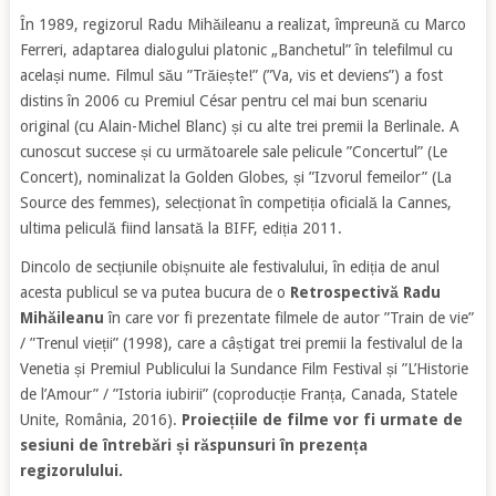
În 1989, regizorul Radu Mihăileanu a realizat, împreună cu Marco
Ferreri, adaptarea dialogului platonic „Banchetul” în telefilmul cu
același nume. Filmul său ”Trăiește!” (”Va, vis et deviens”) a fost
distins în 2006 cu Premiul César pentru cel mai bun scenariu
original (cu Alain-Michel Blanc) și cu alte trei premii la Berlinale. A
cunoscut succese și cu următoarele sale pelicule ”Concertul” (Le
Concert), nominalizat la Golden Globes, și ”Izvorul femeilor” (La
Source des femmes), selecționat în competiția oficială la Cannes,
ultima peliculă fiind lansată la BIFF, ediția 2011.
Dincolo de secțiunile obișnuite ale festivalului, în ediția de anul
acesta publicul se va putea bucura de o
Retrospectivă Radu
Mihăileanu
în care vor fi prezentate filmele de autor ”Train de vie”
/ ”Trenul vieții” (1998), care a câștigat trei premii la festivalul de la
Venetia și Premiul Publicului la Sundance Film Festival și ”L’Historie
de l’Amour” / ”Istoria iubirii” (coproducție Franța, Canada, Statele
Unite, România, 2016).
Proiecțiile de filme vor fi urmate de
sesiuni de întrebări și răspunsuri în prezența
regizorulului.