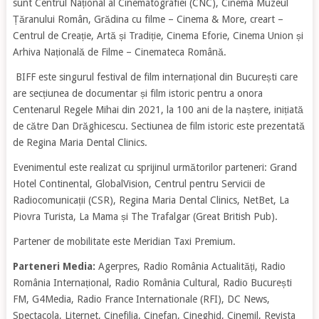
sunt Centrul Național al Cinematografiei (CNC), Cinema Muzeul
Țăranului Român, Grădina cu filme – Cinema & More, creart –
Centrul de Creație, Artă și Tradiție, Cinema Eforie, Cinema Union și
Arhiva Națională de Filme – Cinemateca Română.
BIFF este singurul festival de film internațional din București care
are secțiunea de documentar și film istoric pentru a onora
Centenarul Regele Mihai din 2021, la 100 ani de la naștere, inițiată
de către Dan Drăghicescu. Sectiunea de film istoric este prezentată
de Regina Maria Dental Clinics.
Evenimentul este realizat cu sprijinul următorilor parteneri: Grand
Hotel Continental, GlobalVision, Centrul pentru Servicii de
Radiocomunicații (CSR), Regina Maria Dental Clinics, NetBet, La
Piovra Turista, La Mama și The Trafalgar (Great British Pub).
Partener de mobilitate este Meridian Taxi Premium.
Parteneri Media:
Agerpres, Radio România Actualități, Radio
România Internațional, Radio România Cultural, Radio București
FM, G4Media, Radio France Internationale (RFI), DC News,
Spectacola, Liternet, Cinefilia, Cinefan, Cineghid, Cinemil, Revista