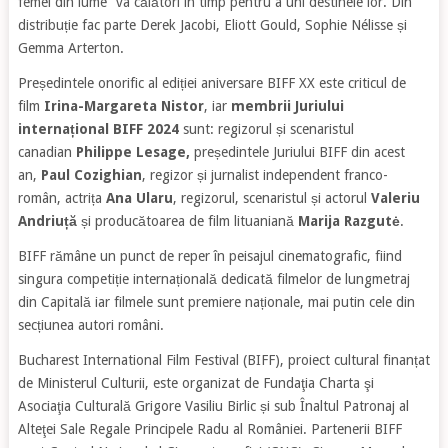
femei din lume” va călători în timp pentru a uni destinele lor. Din
distribuție fac parte Derek Jacobi, Eliott Gould, Sophie Nélisse și
Gemma Arterton.
Președintele onorific al ediției aniversare BIFF XX este criticul de
film
Irina-Margareta Nistor
, iar
membrii Juriului
internațional BIFF 2024
sunt:
regizorul și scenaristul
canadian
Philippe Lesage,
președintele Juriului BIFF din acest
an,
Paul Cozighian
, regizor și jurnalist independent franco-
român, actrița
Ana Ularu
, regizorul, scenaristul și actorul
Valeriu
Andriuță
și
producătoarea de film lituaniană
Marija Razgutė
.
BIFF rămâne un punct de reper în peisajul cinematografic, fiind
singura competiție internațională dedicată filmelor de lungmetraj
din Capitală iar filmele sunt premiere naționale, mai putin cele din
secțiunea autori români.
Bucharest International Film Festival (BIFF), proiect cultural finanțat
de Ministerul Culturii, este organizat de Fundaţia Charta şi
Asociaţia Culturală Grigore Vasiliu Birlic și sub Înaltul Patronaj al
Alteţei Sale Regale Principele Radu al României. Partenerii BIFF