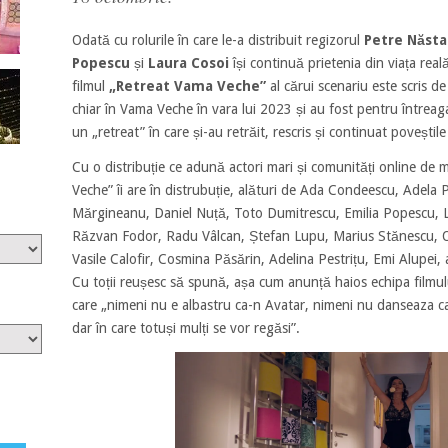
Odată cu rolurile în care le-a distribuit regizorul
Petre Năsta
Popescu
și
Laura Cosoi
își continuă prietenia din viața reală
filmul
„Retreat Vama Veche”
al cărui scenariu este scris d
chiar în Vama Veche în vara lui 2023 și au fost pentru întreaga
un „retreat” în care și-au retrăit, rescris și continuat poveștile
Cu o distribuție ce adună actori mari și comunități online de
Veche” îi are în distrubuție, alături de Ada Condeescu, Adela 
Mărgineanu, Daniel Nuță, Toto Dumitrescu, Emilia Popescu, L
Răzvan Fodor, Radu Vâlcan, Ștefan Lupu, Marius Stănescu, Ov
Vasile Calofir, Cosmina Păsărin, Adelina Pestrițu, Emi Alupei, a
Cu toții reușesc să spună, așa cum anunță haios echipa filmulu
care „nimeni nu e albastru ca-n Avatar, nimeni nu danseaza c
dar în care totuși mulți se vor regăsi”.