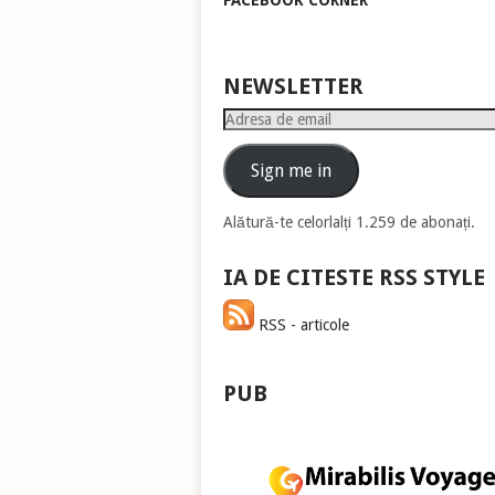
FACEBOOK CORNER
pen
a
măr
sau
NEWSLETTER
mic
Adresa
vol
de
email
Sign me in
Alătură-te celorlalți 1.259 de abonați.
IA DE CITESTE RSS STYLE
RSS - articole
PUB