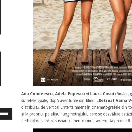
Ada Condeescu, Adela Popescu
și
Laura Cosoi
rămân „go
sufletele goale, după aventurile din filmul
„Retreat Vama V
distribuită de Vertical Entertainment în cinematografele din t
osește
și la propriu, pe afișul lungmetrajului, care se dezvăluie astăz
ele
fierbinți de vară și suspansul pentru mult așteptata premieră
eată
jos