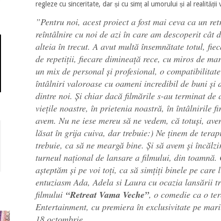
regleze cu sinceritate, dar și cu simț al umorului și al realității v
”Pentru noi, acest proiect a fost mai ceva ca un ret
reîntâlnire cu noi de azi în care am descoperit cât
alteia în trecut. A avut multă însemnătate totul, fiec
de repetiții, fiecare dimineață rece, cu miros de mare
un mix de personal și profesional, o compatibilitat
întâlniri valoroase cu oameni incredibil de buni și 
dintre noi. Și chiar dacă filmările s-au terminat de 
viețile noastre, în prietenia noastră, în întâlnirile fi
avem. Nu ne iese mereu să ne vedem, că totuși, ave
lăsat în grija cuiva, dar trebuie:) Ne ținem de terap
trebuie, ca să ne meargă bine. Și să avem și încălzir
turneul național de lansare a filmului, din toamnă. 
așteptăm și pe voi toți, ca să simțiți binele pe care 
entuziasm Ada, Adela si Laura cu ocazia lansării tra
filmului
“Retreat Vama Veche”
, o comedie ca o ter
Entertainment, cu premiera în exclusivitate pe mari
18 octombrie.