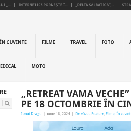
I „...
INTERNETICS PORNEȘTE Î...
„DELTA SĂLBATICĂ”,...
STRA
ÎN CUVINTE
FILME
TRAVEL
FOTO
EDICAL
MOTO
RE
„RETREAT VAMA VECHE”
PE 18 OCTOMBRIE ÎN C
Ionut Dragu
|
iunie 18, 2024
|
De văzut
,
Feature
,
Filme
,
În cuvint