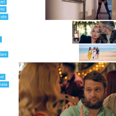
ert
D90
rafie
dare
vel
pada