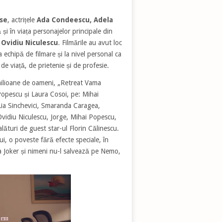
se
, actrițele
Ada Condeescu,
Adela
 și în viața personajelor principale din
e
Ovidiu Niculescu
. Filmările au avut loc
 echipă de filmare și la nivel personal ca
 de viață, de prietenie și de profesie.
 milioane de oameni, „Retreat Vama
Popescu și Laura Cosoi, pe: Mihai
ia Sinchevici, Smaranda Caragea,
idiu Niculescu, Jorge, Mihai Popescu,
lături de guest star-ul Florin Călinescu.
i, o poveste fără efecte speciale, în
a Joker și nimeni nu-l salvează pe Nemo,