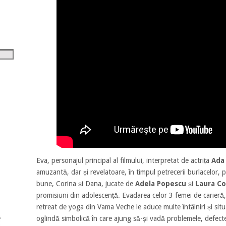
tru
i
șora
umul.
Eva, personajul principal al filmului, interpretat de actrița
Ada
amuzantă, dar și revelatoare, în timpul petrecerii burlacelor, 
bune, Corina și Dana, jucate de
Adela Popescu
și
Laura Co
promisiuni din adolescență. Evadarea celor 3 femei de carieră, 
retreat de yoga din Vama Veche le aduce multe întâlniri și situa
oglindă simbolică în care ajung să-și vadă problemele, defectel