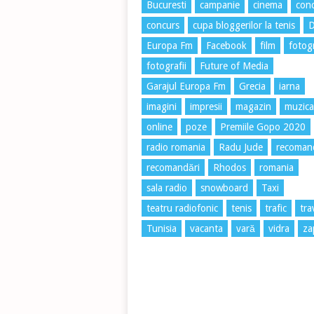
Bucuresti
campanie
cinema
conc
concurs
cupa bloggerilor la tenis
Europa Fm
Facebook
film
fotog
fotografii
Future of Media
Garajul Europa Fm
Grecia
iarna
imagini
impresii
magazin
muzica
online
poze
Premiile Gopo 2020
radio romania
Radu Jude
recoman
recomandări
Rhodos
romania
sala radio
snowboard
Taxi
teatru radiofonic
tenis
trafic
tra
Tunisia
vacanta
vară
vidra
za