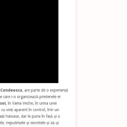
 Condeescu
, are parte de o experiență
pe care i-o organizează prietenele ei
soi
, în Vama Veche, în urma unei
cu vieți aparent în control, într-un
ții haioase, dar le pune în față și o
e, neputințele și secretele și să-și