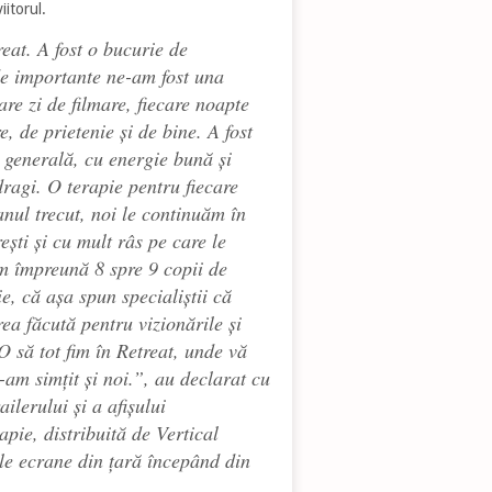
iitorul.
reat. A fost o bucurie de
 de importante ne-am fost una
are zi de filmare, fiecare noapte
, de prietenie și de bine. A fost
e generală, cu energie bună și
dragi. O terapie pentru fiecare
anul trecut, noi le continuăm în
rești și cu mult râs pe care le
m împreună 8 spre 9 copii de
ie, că așa spun specialiștii că
ea făcută pentru vizionările și
O să tot fim în Retreat, unde vă
l-am simțit și noi.”, au declarat cu
ilerului și a afișului
apie, distribuită de Vertical
le ecrane din țară începând din