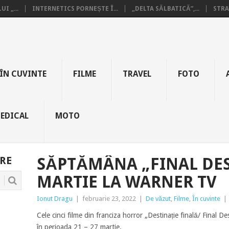
I „...
INTERNETICS PORNEȘTE Î...
„DELTA SĂLBATICĂ”,...
STRA
ÎN CUVINTE
FILME
TRAVEL
FOTO
EDICAL
MOTO
RE
SĂPTĂMÂNA „FINAL DES
MARTIE LA WARNER TV
Ionut Dragu
|
februarie 23, 2022
|
De văzut
,
Filme
,
În cuvinte
|
Cele cinci filme din franciza horror „Destinație finală/ Final D
în perioada 21 – 27 martie.