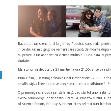
Bazată pe un scenariu al lui Jeffrey Reddick, scris inițial pentru
în centru un mic grup de oameni care scapă de moarte după ce
cu privire la un accident cu victime multiple. După asta, supra
ciudate.
Maratonul va debuta pe 21 martie, la ora 21:55, și se va înch
Primul film, „Destinaţie finală/ Final Destination” (2000), a f
se află câțiva liceeni care se pregătesc pentru o călătorie în 
O premoniţie şi a doua şansă la viaţă dau startul unor întâmpl
există coincidenţe, doar destinul care îşi urmează cursul. L
of Science Fiction, Fantasy & Horror Films cel mai bun film hor