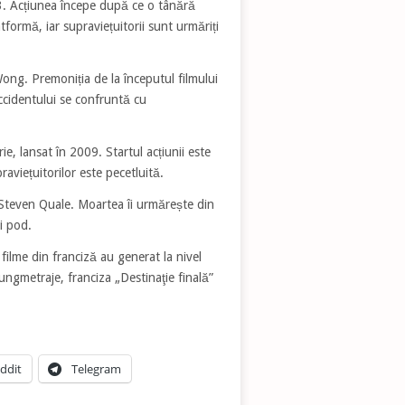
003. Acțiunea începe după ce o tânără
tformă, iar supraviețuitorii sunt urmăriți
Wong. Premoniția de la începutul filmului
accidentului se confruntă cu
rie, lansat în 2009. Startul acțiunii este
raviețuitorilor este pecetluită.
e Steven Quale. Moartea îi urmărește din
i pod.
filme din franciză au generat la nivel
ungmetraje, franciza „Destinaţie finală”
ddit
Telegram