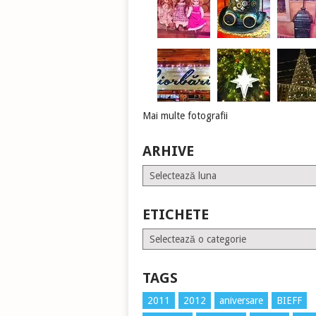
Mai multe fotografii
ARHIVE
Arhive
ETICHETE
Etichete
TAGS
2011
2012
aniversare
BIEFF