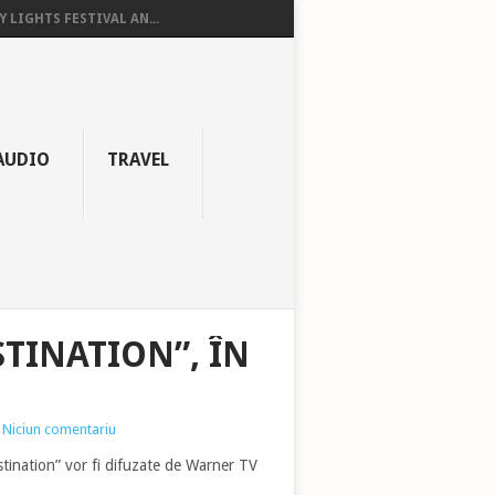
Y LIGHTS FESTIVAL AN...
AUDIO
TRAVEL
TINATION”, ÎN
Niciun comentariu
estination” vor fi difuzate de Warner TV