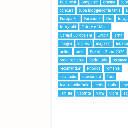
Bucuresti
campanie
cinema
conc
concurs
cupa bloggerilor la tenis
Europa Fm
Facebook
film
fotog
fotografii
Future of Media
Garajul Europa Fm
Grecia
iarna
imagini
impresii
magazin
muzica
online
poze
Premiile Gopo 2020
radio romania
Radu Jude
recoman
recomandări
Rhodos
romania
sala radio
snowboard
Taxi
teatru radiofonic
tenis
trafic
tra
Tunisia
vacanta
vară
vidra
za