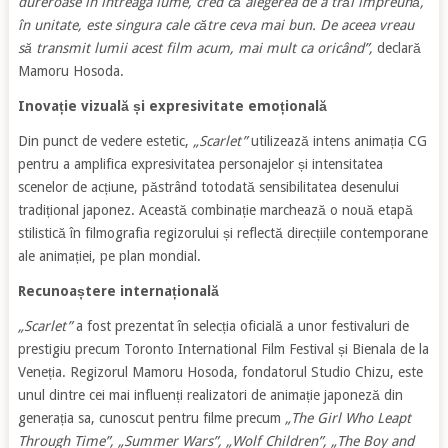
dureroase în întreaga lume, cred că alegerea de a trăi împreună,
în unitate, este singura cale către ceva mai bun. De aceea vreau
să transmit lumii acest film acum, mai mult ca oricând”,
declară
Mamoru Hosoda.
Inovație vizuală și expresivitate emoțională
Din punct de vedere estetic,
„Scarlet”
utilizează intens animația CG
pentru a amplifica expresivitatea personajelor și intensitatea
scenelor de acțiune, păstrând totodată sensibilitatea desenului
tradițional japonez. Această combinație marchează o nouă etapă
stilistică în filmografia regizorului și reflectă direcțiile contemporane
ale animației, pe plan mondial.
Recunoaștere internațională
„Scarlet”
a fost prezentat în selecția oficială a unor festivaluri de
prestigiu precum Toronto International Film Festival și Bienala de la
Veneția. Regizorul Mamoru Hosoda, fondatorul Studio Chizu, este
unul dintre cei mai influenți realizatori de animație japoneză din
generația sa, cunoscut pentru filme precum
„The Girl Who Leapt
Through Time”, „Summer Wars”, „Wolf Children”, „The Boy and