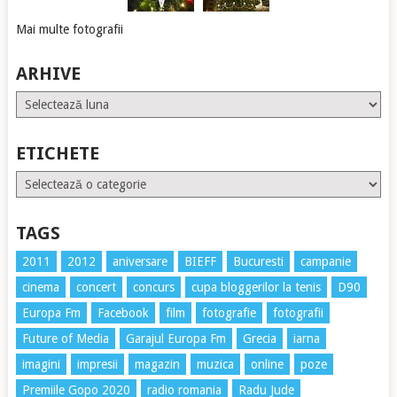
Mai multe fotografii
ARHIVE
Arhive
ETICHETE
Etichete
TAGS
2011
2012
aniversare
BIEFF
Bucuresti
campanie
cinema
concert
concurs
cupa bloggerilor la tenis
D90
Europa Fm
Facebook
film
fotografie
fotografii
Future of Media
Garajul Europa Fm
Grecia
iarna
imagini
impresii
magazin
muzica
online
poze
Premiile Gopo 2020
radio romania
Radu Jude