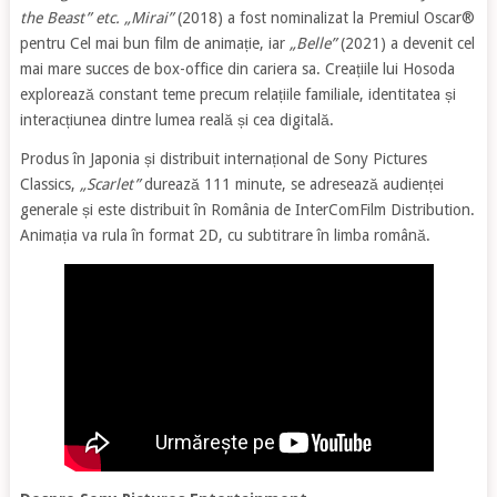
the Beast” etc.
„Mirai”
(2018) a fost nominalizat la Premiul Oscar®
pentru Cel mai bun film de animație, iar
„Belle”
(2021) a devenit cel
mai mare succes de box-office din cariera sa. Creațiile lui Hosoda
explorează constant teme precum relațiile familiale, identitatea și
interacțiunea dintre lumea reală și cea digitală.
Produs în Japonia și distribuit internațional de Sony Pictures
Classics,
„Scarlet”
durează 111 minute, se adresează audienței
generale și este distribuit în România de InterComFilm Distribution.
Animația va rula în format 2D, cu subtitrare în limba română.