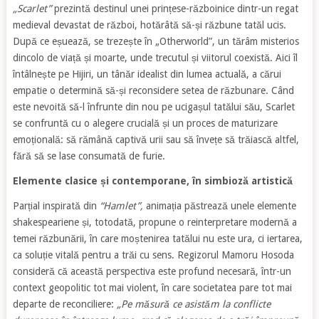
„Scarlet”
prezintă destinul unei prințese-războinice dintr-un regat
medieval devastat de război, hotărâtă să-și răzbune tatăl ucis.
După ce eșuează, se trezește în „Otherworld”, un tărâm misterios
dincolo de viață și moarte, unde trecutul și viitorul coexistă. Aici îl
întâlnește pe Hijiri, un tânăr idealist din lumea actuală, a cărui
empatie o determină să-și reconsidere setea de răzbunare. Când
este nevoită să-l înfrunte din nou pe ucigașul tatălui său, Scarlet
se confruntă cu o alegere crucială și un proces de maturizare
emoțională: să rămână captivă urii sau să învețe să trăiască altfel,
fără să se lase consumată de furie.
Elemente clasice și contemporane, în simbioză artistică
Parțial inspirată din
“Hamlet”,
animația păstrează unele elemente
shakespeariene și, totodată, propune o reinterpretare modernă a
temei răzbunării, în care moștenirea tatălui nu este ura, ci iertarea,
ca soluție vitală pentru a trăi cu sens. Regizorul Mamoru Hosoda
consideră că această perspectiva este profund necesară, într-un
context geopolitic tot mai violent, în care societatea pare tot mai
departe de reconciliere:
„Pe măsură ce asistăm la conflicte