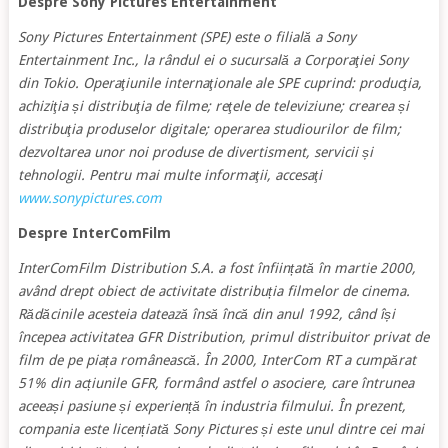
Despre Sony Pictures Entertainment
Sony Pictures Entertainment (SPE) este o filială a Sony
Entertainment Inc., la rândul ei o sucursală a Corporaţiei Sony
din Tokio. Operaţiunile internaţionale ale SPE cuprind: producţia,
achiziţia și distribuţia de filme; reţele de televiziune; crearea și
distribuţia produselor digitale; operarea studiourilor de film;
dezvoltarea unor noi produse de divertisment, servicii și
tehnologii. Pentru mai multe informaţii, accesaţi
www.sonypictures.com
Despre InterComFilm
InterComFilm Distribution S.A. a fost înființată în martie 2000,
având drept obiect de activitate distribuția filmelor de cinema.
Rădăcinile acesteia datează însă încă din anul 1992, când își
începea activitatea GFR Distribution, primul distribuitor privat de
film de pe piața românească. În 2000, InterCom RT a cumpărat
51% din acțiunile GFR, formând astfel o asociere, care întrunea
aceeași pasiune și experiență în industria filmului. În prezent,
compania este licențiată Sony Pictures și este unul dintre cei mai