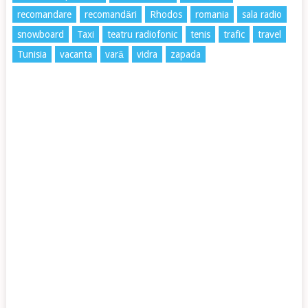
recomandare
recomandări
Rhodos
romania
sala radio
snowboard
Taxi
teatru radiofonic
tenis
trafic
travel
Tunisia
vacanta
vară
vidra
zapada