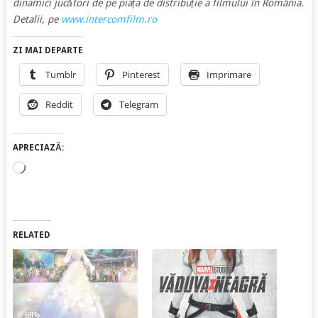
dinamici jucători de pe piața de distribuție a filmului în România.
Detalii, pe
www.intercomfilm.ro
ZI MAI DEPARTE
Tumblr
Pinterest
Imprimare
Reddit
Telegram
APRECIAZĂ:
Încarc...
RELATED