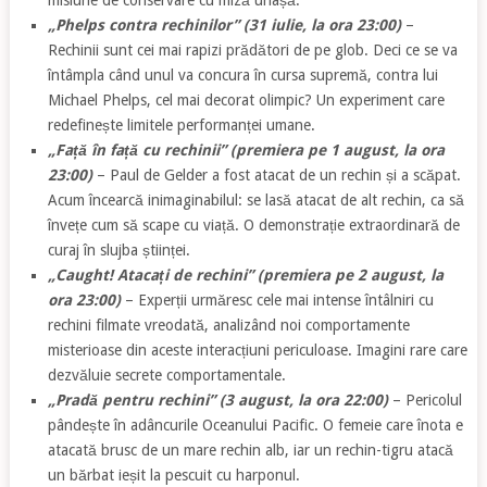
misiune de conservare cu miză uriașă.
„Phelps contra rechinilor” (31 iulie, la ora 23:00)
–
Rechinii sunt cei mai rapizi prădători de pe glob. Deci ce se va
întâmpla când unul va concura în cursa supremă, contra lui
Michael Phelps, cel mai decorat olimpic? Un experiment care
redefinește limitele performanței umane.
„Față în față cu rechinii” (premiera pe 1 august, la ora
23:00)
– Paul de Gelder a fost atacat de un rechin și a scăpat.
Acum încearcă inimaginabilul: se lasă atacat de alt rechin, ca să
învețe cum să scape cu viață. O demonstrație extraordinară de
curaj în slujba științei.
„Caught! Atacați de rechini” (premiera pe 2 august, la
ora 23:00)
– Experții urmăresc cele mai intense întâlniri cu
rechini filmate vreodată, analizând noi comportamente
misterioase din aceste interacțiuni periculoase. Imagini rare care
dezvăluie secrete comportamentale.
„Pradă pentru rechini” (3 august, la ora 22:00)
– Pericolul
pândește în adâncurile Oceanului Pacific. O femeie care înota e
atacată brusc de un mare rechin alb, iar un rechin-tigru atacă
un bărbat ieșit la pescuit cu harponul.