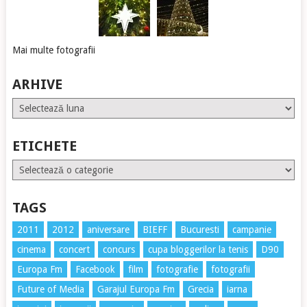
Mai multe fotografii
ARHIVE
Arhive
ETICHETE
Etichete
TAGS
2011
2012
aniversare
BIEFF
Bucuresti
campanie
cinema
concert
concurs
cupa bloggerilor la tenis
D90
Europa Fm
Facebook
film
fotografie
fotografii
Future of Media
Garajul Europa Fm
Grecia
iarna