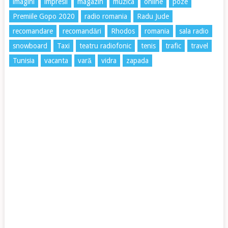
imagini
impresii
magazin
muzica
online
poze
Premiile Gopo 2020
radio romania
Radu Jude
recomandare
recomandări
Rhodos
romania
sala radio
snowboard
Taxi
teatru radiofonic
tenis
trafic
travel
Tunisia
vacanta
vară
vidra
zapada