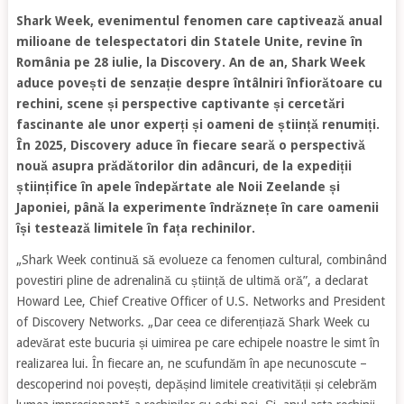
Shark Week, evenimentul fenomen care captivează anual
milioane de telespectatori din Statele Unite, revine în
România pe 28 iulie, la Discovery. An de an, Shark Week
aduce povești de senzație despre întâlniri înfiorătoare cu
rechini, scene și perspective captivante și cercetări
fascinante ale unor experți și oameni de știință renumiți.
În 2025, Discovery aduce în fiecare seară o perspectivă
nouă asupra prădătorilor din adâncuri, de la expediții
științifice în apele îndepărtate ale Noii Zeelande și
Japoniei, până la experimente îndrăznețe în care oamenii
își testează limitele în fața rechinilor.
„Shark Week continuă să evolueze ca fenomen cultural, combinând
povestiri pline de adrenalină cu știință de ultimă oră”, a declarat
Howard Lee, Chief Creative Officer of U.S. Networks and President
of Discovery Networks. „Dar ceea ce diferențiază Shark Week cu
adevărat este bucuria și uimirea pe care echipele noastre le simt în
realizarea lui. În fiecare an, ne scufundăm în ape necunoscute –
descoperind noi povești, depășind limitele creativității și celebrăm