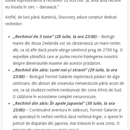
lumea impresionantă a rechinilor cu ochi noi. Și, anul asta rechinii
nu înoată în cerc – dansează.”
Astfel, de luni până dumincă, Discovery aduce conținut dedicat
rechinilor:
„Rechinul de 3 tone” (28 iulie, la ora 23:00)
– Biologii
marini din Noua Zeelandă vor să cântărească un mare rechin
alb, ca să afle dacă poate atinge uimitorul prag de 2700 kg. O
expediție științifică care ar putea rescrie înțelegerea noastră
despre dimensiunile maxime ale acestor prădători.
„Rechinii din abis: Lumi noi și stranii” (29 iulie, la ora
23:00)
– Biologul Forrest Galante explorează păduri de alge
uimitoare, din abisuri ale oceanului nemaivăzute până acum de
om, ca să studieze rechinii neobișnuiți din zona Africii de Sud.
O călătorie în ecosisteme complet necunoscute.
„Rechinii din abis: În apele Japoniei” (30 iulie, la ora
23:00)
– Continuând aventura în adâncuri, Forrest Galante și
alți specialiști în rechini verifică dacă rechinul-înger, o specie în
pericol de dispariție din Japonia, mai trăiește în acea zonă. O