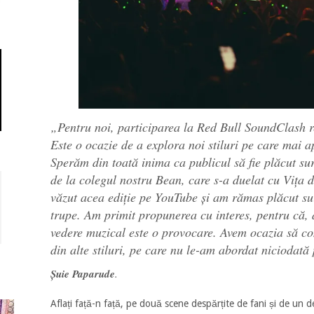
„Pentru noi, participarea la Red Bull SoundClash r
Este o ocazie de a explora noi stiluri pe care mai
Sperăm din toată inima ca publicul să fie plăcut su
de la colegul nostru Bean, care s-a duelat cu Vița d
văzut acea ediție pe YouTube și am rămas plăcut s
trupe. Am primit propunerea cu interes, pentru că,
vedere muzical este o provocare. Avem ocazia să co
din alte stiluri, pe care nu le-am abordat niciodat
Șuie Paparude
.
Aflați față-n față, pe două scene despărțite de fani și de un d