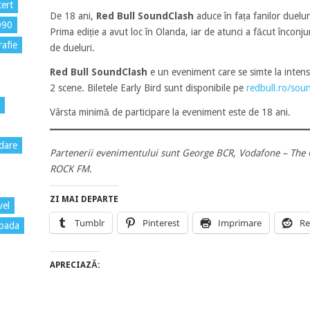
ert
De 18 ani,
Red Bull SoundClash
aduce în fața fanilor duelu
D90
Prima ediție a avut loc în Olanda, iar de atunci a făcut înconju
rafie
de dueluri.
Red Bull SoundClash
e un eveniment care se simte la intensi
2 scene. Biletele Early Bird sunt disponibile pe
redbull.ro/sou
Vârsta minimă de participare la eveniment este de 18 ani.
dare
Partenerii evenimentului sunt George BCR, Vodafone – The 
ROCK FM.
ZI MAI DEPARTE
vel
Tumblr
Pinterest
Imprimare
Re
pada
APRECIAZĂ: