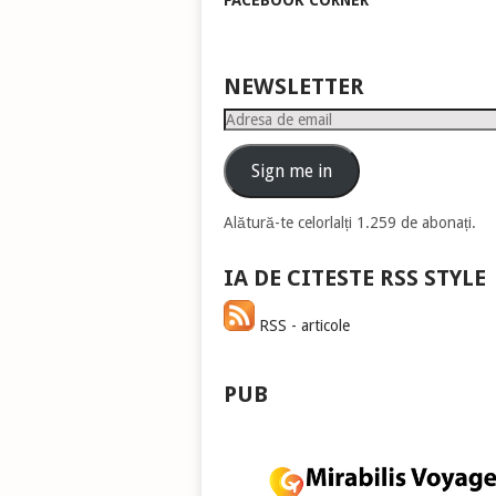
FACEBOOK CORNER
pen
a
măr
sau
NEWSLETTER
mic
Adresa
vol
de
email
Sign me in
Alătură-te celorlalți 1.259 de abonați.
IA DE CITESTE RSS STYLE
RSS - articole
PUB