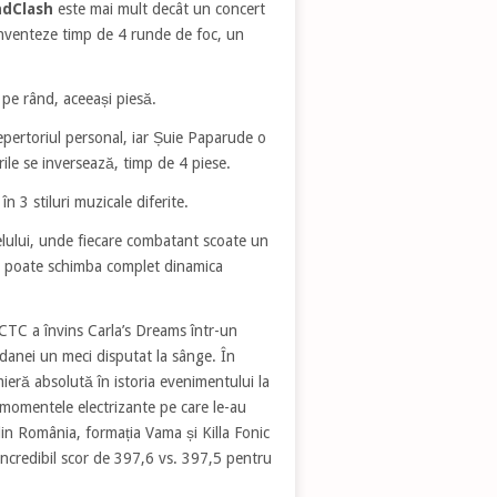
ndClash
este mai mult decât un concert
inventeze timp de 4 runde de foc, un
, pe rând, aceeași piesă.
pertoriul personal, iar Șuie Paparude o
rile se inversează, timp de 4 piese.
în 3 stiluri muzicale diferite.
lului, unde fiecare combatant scoate un
re poate schimba complet dinamica
TC a învins Carla’s Dreams într-un
danei un meci disputat la sânge. În
ieră absolută în istoria evenimentului la
u momentele electrizante pe care le-au
 din România, formația Vama și Killa Fonic
incredibil scor de 397,6 vs. 397,5 pentru