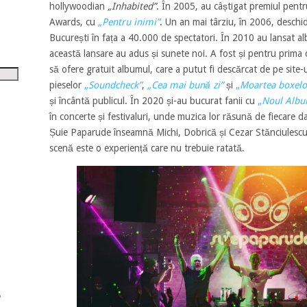
tru
hollywoodian
„Inhabited”
. În 2005, au câștigat premiul pentr
Awards, cu
„Pentru inimi”
. Un an mai târziu, în 2006, desch
i
București în fața a 40.000 de spectatori. În 2010 au lansat 
această lansare au adus și sunete noi. A fost și pentru prim
șora
să ofere gratuit albumul, care a putut fi descărcat de pe site-u
umul.
pieselor
„
Soundcheck”
,
„Cea mai bună zi”
și
„
Moartea boxelo
și încântă publicul. În 2020 și-au bucurat fanii cu
„
Noul Alb
în concerte și festivaluri, unde muzica lor răsună de fiecare d
Șuie Paparude înseamnă Michi, Dobrică și Cezar Stănciulescu (
scenă este o experiență care nu trebuie ratată.