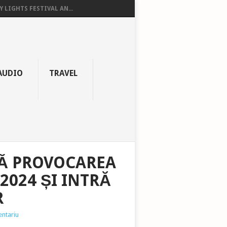
Y LIGHTS FESTIVAL AN...
AUDIO
TRAVEL
TĂ PROVOCAREA
2024 ȘI INTRĂ
R
entariu