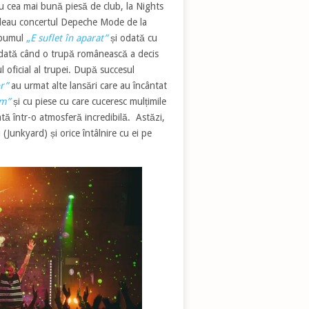
u cea mai bună piesă de club, la Nights
ideau concertul Depeche Mode de la
albumul
„
E suflet în aparat”
și odată cu
a dată când o trupă românească a decis
l oficial al trupei. După succesul
r”
au urmat alte lansări care au încântat
um”
și cu piese cu care cuceresc mulțimile
ată într-o atmosferă incredibilă. Astăzi,
Junkyard) și orice întâlnire cu ei pe