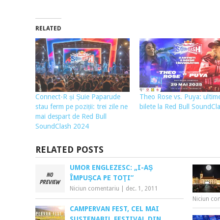
RELATED
Connect-R și Șuie Paparude
Theo Rose vs. Puya: ultim
stau ferm pe poziții: trei zile ne
bilete la Red Bull SoundCl
mai despart de Red Bull
SoundClash 2024
RELATED POSTS
UMOR ENGLEZESC: „I-AŞ
ÎMPUŞCA PE TOŢI”
Niciun comentariu
|
dec. 1, 2011
Niciun co
CAMPERVAN FEST, CEL MAI
SUSTENABIL FESTIVAL DIN