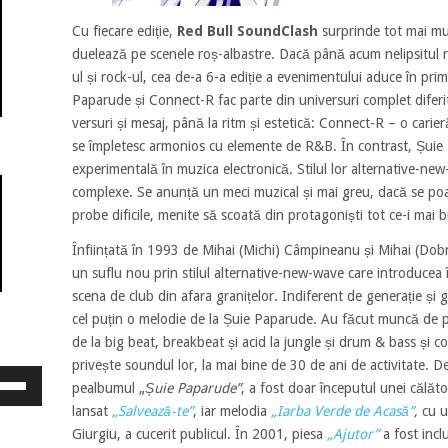
Cu fiecare ediție,
Red Bull SoundClash
surprinde tot mai mult
duelează pe scenele roș-albastre. Dacă până acum nelipsitul 
ul și rock-ul, cea de-a 6-a ediție a evenimentului aduce în pri
Paparude și Connect-R fac parte din universuri complet diferit
versuri și mesaj, până la ritm și estetică: Connect-R – o carie
se împletesc armonios cu elemente de R&B. În contrast, Șuie
experimentală în muzica electronică. Stilul lor alternative-ne
complexe. Se anunță un meci muzical și mai greu, dacă se poat
probe dificile, menite să scoată din protagoniști tot ce-i mai bu
Înființată în 1993 de Mihai (Michi) Câmpineanu și Mihai (Do
un suflu nou prin stilul alternative-new-wave care introducea 
scena de club din afara granițelor. Indiferent de generație și 
cel puțin o melodie de la Șuie Paparude. Au făcut muncă de pi
de la big beat, breakbeat și acid la jungle și drum & bass și con
privește soundul lor, la mai bine de 30 de ani de activitate. 
osește
pealbumul „
Șuie Paparude”
, a fost doar începutul unei călăto
ele
lansat
„Salvează-te”
, iar melodia
„Iarba Verde de Acasă”
,
cu u
eată
Giurgiu, a cucerit publicul. În 2001, piesa
„Ajutor”
a fost incl
jos