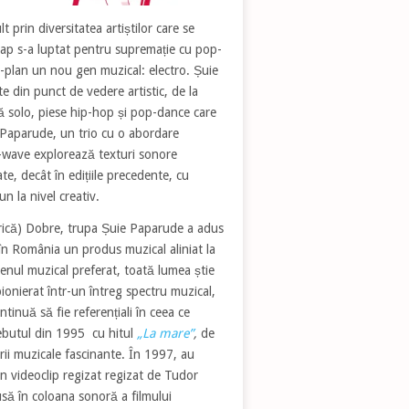
 prin diversitatea artiștilor care se
rap s-a luptat pentru supremație cu pop-
m-plan un nou gen muzical: electro. Șuie
e din punct de vedere artistic, de la
ră solo, piese hip-hop și pop-dance care
 Paparude, un trio cu o abordare
w-wave explorează texturi sonore
e, decât în edițiile precedente, cu
n la nivel creativ.
brică) Dobre, trupa Șuie Paparude a adus
în România un produs muzical aliniat la
genul muzical preferat, toată lumea știe
onierat într-un întreg spectru muzical,
tinuă să fie referențiali în ceea ce
Debutul din 1995 cu hitul
„La mare”
,
de
rii muzicale fascinante. În 1997, au
n videoclip regizat regizat de Tudor
usă în coloana sonoră a filmului