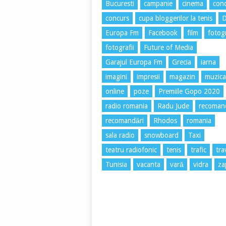
Bucuresti
campanie
cinema
conc
concurs
cupa bloggerilor la tenis
Europa Fm
Facebook
film
fotog
fotografii
Future of Media
Garajul Europa Fm
Grecia
iarna
imagini
impresii
magazin
muzica
online
poze
Premiile Gopo 2020
radio romania
Radu Jude
recoman
recomandări
Rhodos
romania
sala radio
snowboard
Taxi
teatru radiofonic
tenis
trafic
tra
Tunisia
vacanta
vară
vidra
za