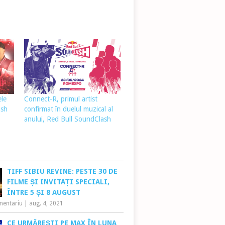
ele
Connect-R, primul artist
ash
confirmat în duelul muzical al
anului, Red Bull SoundClash
TIFF SIBIU REVINE: PESTE 30 DE
FILME ȘI INVITAȚI SPECIALI,
ÎNTRE 5 ȘI 8 AUGUST
mentariu
|
aug. 4, 2021
CE URMĂREȘTI PE MAX ÎN LUNA