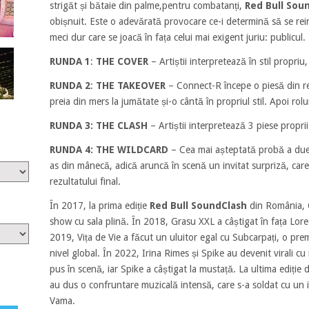
strigăt și bătaie din palme,pentru combatanți,
Red Bull Sou
obișnuit. Este o adevărată provocare ce-i determină să se re
meci dur care se joacă în fața celui mai exigent juriu: publicul.
RUNDA 1
:
THE COVER
– Artiștii interpretează în stil propriu
RUNDA 2
:
THE TAKEOVER
– Connect-R începe o piesă din re
preia din mers la jumătate și-o cântă în propriul stil. Apoi rolu
RUNDA 3:
THE CLASH
– Artiștii interpretează 3 piese proprii 
RUNDA 4:
THE WILDCARD
– Cea mai așteptată probă a due
as din mânecă, adică aruncă în scenă un invitat surpriză, ca
rezultatului final.
În 2017, la prima ediție
Red Bull SoundClash
din România, C
show cu sala plină. În 2018, Grasu XXL a câștigat în fața Lore
2019, Vița de Vie a făcut un uluitor egal cu Subcarpați, o prem
nivel global. În 2022, Irina Rimes și Spike au devenit virali c
pus în scenă, iar Spike a câștigat la mustață. La ultima ediție
au dus o confruntare muzicală intensă, care s-a soldat cu un 
Vama.