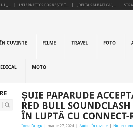
I „...
INTERNETICS PORNEȘTE Î...
„DELTA SĂLBATICĂ”,...
STRA
ÎN CUVINTE
FILME
TRAVEL
FOTO
EDICAL
MOTO
RE
ȘUIE PAPARUDE ACCEP
RED BULL SOUNDCLASH 
ÎN LUPTĂ CU CONNECT-
Ionut Dragu
|
martie 27, 2024
|
Audio
,
În cuvinte
|
Niciun com