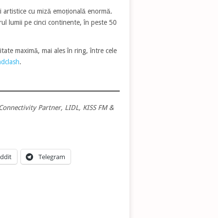
ri artistice cu miză emoțională enormă.
rul lumii pe cinci continente, în peste 50
tate maximă, mai ales în ring, între cele
ndclash
.
Connectivity Partner, LIDL, KISS FM &
ddit
Telegram