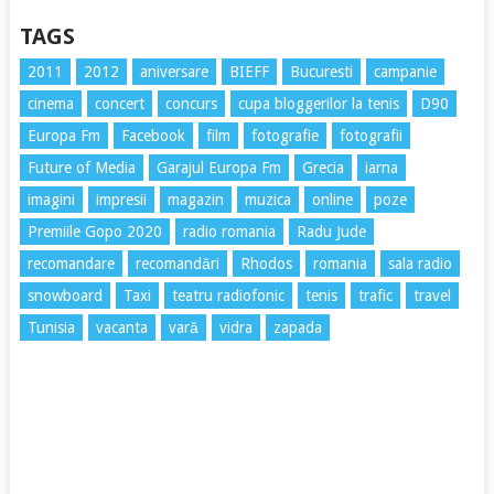
TAGS
2011
2012
aniversare
BIEFF
Bucuresti
campanie
cinema
concert
concurs
cupa bloggerilor la tenis
D90
Europa Fm
Facebook
film
fotografie
fotografii
Future of Media
Garajul Europa Fm
Grecia
iarna
imagini
impresii
magazin
muzica
online
poze
Premiile Gopo 2020
radio romania
Radu Jude
recomandare
recomandări
Rhodos
romania
sala radio
snowboard
Taxi
teatru radiofonic
tenis
trafic
travel
Tunisia
vacanta
vară
vidra
zapada