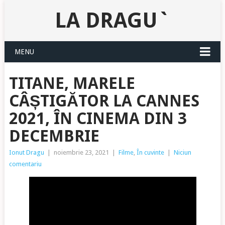
LA DRAGU`
MENU
TITANE, MARELE
CÂȘTIGĂTOR LA CANNES
2021, ÎN CINEMA DIN 3
DECEMBRIE
Ionut Dragu
|
noiembrie 23, 2021
|
Filme
,
În cuvinte
|
Niciun
comentariu