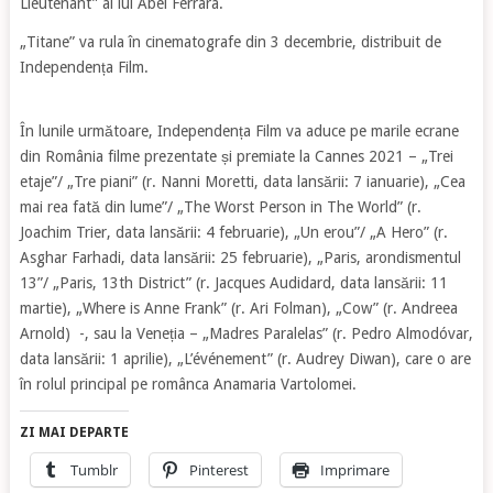
Lieutenant” al lui Abel Ferrara.
„Titane” va rula în cinematografe din 3 decembrie, distribuit de
Independența Film.
În lunile următoare, Independența Film va aduce pe marile ecrane
din România filme prezentate și premiate la Cannes 2021 – „Trei
etaje”/ „Tre piani” (r. Nanni Moretti, data lansării: 7 ianuarie), „Cea
mai rea fată din lume”/ „The Worst Person in The World” (r.
Joachim Trier, data lansării: 4 februarie), „Un erou”/ „A Hero” (r.
Asghar Farhadi, data lansării: 25 februarie), „Paris, arondismentul
13”/ „Paris, 13th District” (r. Jacques Audidard, data lansării: 11
martie), „Where is Anne Frank” (r. Ari Folman), „Cow” (r. Andreea
Arnold) -, sau la Veneția – „Madres Paralelas” (r. Pedro Almodóvar,
data lansării: 1 aprilie), „L’événement” (r. Audrey Diwan), care o are
în rolul principal pe românca Anamaria Vartolomei.
ZI MAI DEPARTE
Tumblr
Pinterest
Imprimare