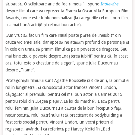
sălbatică. O sclipitoare arie de foc și metal”- spune
Indiewire
despre filmul care va reprezenta Franța la Oscar și la European Film
Awards, unde este triplu nominalizat (la categoriile cel mai bun film,
cea mai bună actriță și cel mai bun actor).
„Am vrut să fac un film care inițial poate părea de „neiubit” din
cauza violenței sale, dar apoi să ne atașăm profund de personaje și
în cele din urmă să primim filmul ca pe o poveste de dragoste. Sau
mai bine zis, o poveste despre „nașterea iubirii” pentru că, în acest
caz, totul este o chestiune de alegeri”, spune Julia Ducournau
despre „Titane”.
Protagoniștii filmului sunt Agathe Rousselle (33 de ani), la primul ei
rol în lungmetraj, și cunoscutul actor francez Vincent Lindon,
câștigător al premiului pentru cel mai bun actor la Cannes 2015
pentru rolul din „Legea pieței”/„La loi du marché”. Dacă pentru
rolul feminin, Julia Ducournau a căutat de la bun început o față
necunoscută, rolul bătrânului tată practicant de bodybuilding a
fost scris special pentru Vincent Lindon, un vechi prieten al
regizoarei, avându-l ca referință pe Harvey Keitel în „Bad