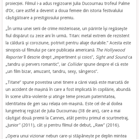
proiecției. Filmul i-a adus regizoarei Julia Ducournau trofeul Palme
d’Or, care astfel a devenit a doua femeie din istoria festivalului
câștigătoare a prestigiosului premiu.
„În urma unei serii de crime misterioase, un părinte îşi regăseşte
fiul dispărut cu zece ani în urmă. Titan: metal extrem de rezistent
la căldură şi coroziune, potrivit pentru aliaje durabile.” Acesta este
sinopsis-ul filmului pe care publicația americană
The Hollywood
Reporter
îl descrie drept „impertinent și coios”,
Sight and Sound
ca
„tandru și pervers romantic”
,
iar
Collider
spune despre el că este
„un film bizar, amuzant, tandru, sexy, sângeros”.
„Titane” spune povestea unei tinere a cărei viață este marcată de
un accident de mașină în care a fost implicată în copilărie, abundă
în scene ultra-violente și atinge teme precum paternitatea,
identitatea de gen sau relația om-mașină. Este cel de-al doilea
lungmetraj regizat de Julia Ducournau (38 de ani), care a mai
câștigat două premii la Cannes, atât pentru primul ei scurtmetraj,
„Junior” (2011), cât și pentru filmul de debut, „Raw” (2016).
„Opera unui vizionar nebun care-și stăpânește pe deplin mintea