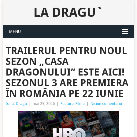
LA DRAGU`
MENU
TRAILERUL PENTRU NOUL
SEZON „CASA
DRAGONULUI” ESTE AICI!
SEZONUL 3 ARE PREMIERA
ÎN ROMÂNIA PE 22 IUNIE
Ionut Dragu
|
mai 29, 2026
|
Feature
,
Filme
|
Niciun comentariu