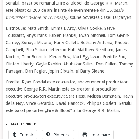
Serialul, bazat pe romanul „Fire & Blood” de George R.R. Martin,
este plasat cu 200 de ani înainte de evenimentele din
„Urzeala
tronurilor” (Game of Thrones)
și spune povestea Casei Targaryen.
Distribuție: Matt Smith, Emma D’Arcy, Olivia Cooke, Steve
Toussaint, Rhys Ifans, Fabien Frankel, Ewan Mitchell, Tom Glynn-
Carney, Sonoya Mizuno, Harry Collett, Bethany Antonia, Phoebe
Campbell, Phia Saban, Jefferson Hall, Matthew Needham, James
Norton, Tom Bennett, Kieran Bew, Kurt Egyiawan, Freddie Fox,
Clinton Liberty, Gayle Rankin, Abubakar Salim, Tom Cullen, Tommy
Flanagan, Dan Fogler, Joplin Sibtain, și Barry Sloane.
Credite: Ryan Condal este co-creator, showrunner și producător
executiv; George R.R. Martin este co-creator și producător
executiv; producători executivi: Sara Hess, Melissa Bernstein, Kevin
de la Noy, Vince Gerardis, David Hancock, Philippa Goslett. Serialul
este bazat pe cartea „Fire & Blood” a lui George R.R. Martin.
ZI MAI DEPARTE
Tumblr
Pinterest
Imprimare