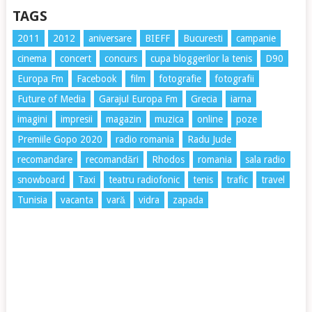
TAGS
2011
2012
aniversare
BIEFF
Bucuresti
campanie
cinema
concert
concurs
cupa bloggerilor la tenis
D90
Europa Fm
Facebook
film
fotografie
fotografii
Future of Media
Garajul Europa Fm
Grecia
iarna
imagini
impresii
magazin
muzica
online
poze
Premiile Gopo 2020
radio romania
Radu Jude
recomandare
recomandări
Rhodos
romania
sala radio
snowboard
Taxi
teatru radiofonic
tenis
trafic
travel
Tunisia
vacanta
vară
vidra
zapada