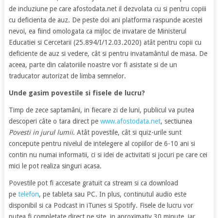
de incluziune pe care afostodata.net il dezvolata cu si pentru copiii
cu deficienta de auz. De peste doi ani platforma
raspunde acestei
nevoi, ea fiind omologata ca mijloc de invatare de Ministerul
Educatiei si Cercetarii (25.894/I/12.03.2020) atât pentru copii cu
deficiente de auz si vedere, cât si pentru invatamântul de masa. De
aceea, parte din calatoriile noastre vor fi asistate si de un
traducator autorizat de limba semnelor.
Unde gasim povestile si fisele de lucru?
Timp de zece saptamâni, in fiecare zi de luni, publicul va putea
descoperi câte o tara direct pe
www.afostodata.net
, sectiunea
Povesti in jurul lumii
. Atât povestile, cât si quiz-urile sunt
concepute pentru nivelul de intelegere al copiilor de 6-10 ani si
contin nu numai informatii, ci si idei de activitati si jocuri pe care cei
mici le pot realiza singuri acasa.
Povestile pot fi accesate gratuit ca stream si ca download
pe
telefon
, pe tableta sau PC. In plus, continutul audio este
disponibil si ca Podcast in iTunes si Spotify. Fisele de lucru vor
putea fi completate direct pe site, in aproximativ 30 minute, iar