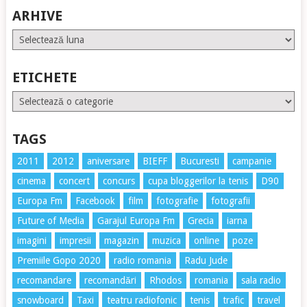
ARHIVE
Arhive
ETICHETE
Etichete
TAGS
2011
2012
aniversare
BIEFF
Bucuresti
campanie
cinema
concert
concurs
cupa bloggerilor la tenis
D90
Europa Fm
Facebook
film
fotografie
fotografii
Future of Media
Garajul Europa Fm
Grecia
iarna
imagini
impresii
magazin
muzica
online
poze
Premiile Gopo 2020
radio romania
Radu Jude
recomandare
recomandări
Rhodos
romania
sala radio
snowboard
Taxi
teatru radiofonic
tenis
trafic
travel