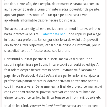
copiilor. Ei vor afla, de exemplu, de ce marea e sarata sau cum au
ajuns pe cer Soarele si Luna prin intermediul povestilor de pe site,
apoi vor putea descoperi câte un quiz pe baza caruia vor
aprofunda informatiile despre fiecare loc in parte.
Tot acest parcurs digital este realizat intr-un mod intuitiv, printr-o
harta interactiva pe site-ul
afostodata.net
, unde copiii isi pot alege
in joaca tara preferata. Un singur click le va dezvalui atât povesti
din folclorul tarii respective, cât si o fisa online cu informatii, jocuri
si activitati ce pot fi facute acasa sau la drum.
Continutul publicat pe site si in social media va fi sustinut de
sesiuni saptamânale pe Zoom, in care copiii vor vorbi cu echipa A
fost odata despre fiecare tara in parte. Invitatia va fi lansata pe
paginile de Facebook
A fost odata
si ale partenerilor si cu ajutorul
profesorilor/parintilor care isi doresc activitati antrenante pentru
copii in aceasta vara. De asemenea, la final de proiect, cei mai activi
copii vor primi cufere cu povesti care vor contine o multime de
elemente specifice tarilor: harti, cartonase cu informatii, busola etc.
In al doilea rând,
Povesti in jurul lumii
inseamna un nou proiect