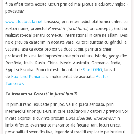
fi sa aflati toate aceste lucruri prin cel mai jucaus si educativ mijloc –
povestea?
www.afostodata.net
lanseaza, prin intermediul platformei online cu
acelasi nume, proiectul
Povesti in jurul lumii
, un concept gândit si
realizat special pentru contextul international in care ne aflam. Desi
ne e greu sa calatorim in aceasta vara, cu totii suntem cu gândul la
vacanta, asa ca acest proiect va duce copiii, parintii si chiar
profesorii in zece tari impresionante prin cultura, istorie, geografie:
România, Italia, Rusia, China, Mexic, Australia, Germania, India,
Egipt si Brazilia. Proiectul este finantat de
Start ONG
, lansat
de
Kaufland Romania
si implementat de asociatia
Act for
Tomorrow
.
Ce inseamna
Povesti in jurul lumii
?
In primul rând, educatie prin joc. Va fi o joaca serioasa, prin
intermediul unor quiz-uri, in care ascultatorii / cititorii / privitorii vor
invata expresii si cuvinte precum
Buna ziua!
sau
Multumesc!
in
limbi diferite, evenimente marcante ale fiecarei tari, locuri unice,
personalitati semnificative, legende si traditii explicate pe intelesul