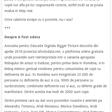
copiii vor afla pe loc raspunsurile corecte, astfel incât sa se poata
evalua in timp real.
Orice calatorie incepe cu o poveste, nu-i asa?
***
Despre A fost odata
Asociatia pentru Educatie Digitala Bigger Picture dezvolta din
aprilie 2018 proiectul afostodata.net, o platforma online gratuita
unde povestile sunt reinterpretate intr-o varianta apropiata
limbajului de astazi si traduse, pentru prima data in România, si in
limbaj mimico-gestual românesc pentru comunitatea de copii cu
deficienta de auz. In România sunt inregistrate 23.000 de
persoane cu deficienta de auz si cca. 9000 de persoane cu
surdocecitate, combinatie deficiente vaz si auz, cu diferite grade de
manifestare. Dintre acestia mai mult de 2000 sunt copii.
Dintre prietenii care au dat voce povestilor noastre ii amintim pe
Alexandru Tomescu, Andi Moisescu, Monica Davidescu, Andi