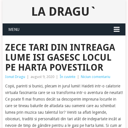
LA DRAGU`
MENU
ZECE TARI DIN INTREAGA
LUME ISI GASESC LOCUL
PE HARTA POVESTILOR
Ionut Dragu
|
august 9, 2020
|
În cuvinte
|
Niciun comentariu
Copii, parinti si bunici, plecam in jurul lumii! Haideti intr-o calatorie
virtuala fascinanta care se va transforma intr-o aventura de neuitat!
Ce poate fi mai frumos decât sa descoperim impreuna locurile in
care se tineau balurile de altadata sau oamenii care au schimbat
lumea prin muzica sau talentul lor? Veniti sa aflati legende,
obiceiuri, traditii si personalitati din tari atât de indepartate incât ai
nevoie de timp de gândire pentru a le gasi pe harta lumii. Si cum ar