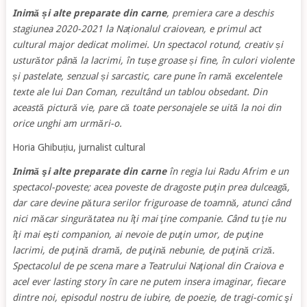
Inimă și alte preparate din carne
, premiera care a deschis
stagiunea 2020-2021 la Naționalul craiovean, e primul act
cultural major dedicat molimei. Un spectacol rotund, creativ și
usturător până la lacrimi, în tușe groase și fine, în culori violente
și pastelate, senzual și sarcastic, care pune în ramă excelentele
texte ale lui Dan Coman, rezultând un tablou obsedant. Din
această pictură vie, pare că toate personajele se uită la noi din
orice unghi am urmări-o.
Horia Ghibuțiu, jurnalist cultural
Inimă şi alte preparate din carne
în regia lui Radu Afrim e un
spectacol-poveste; acea poveste de dragoste puţin prea dulceagă,
dar care devine pătura serilor friguroase de toamnă, atunci când
nici măcar singurătatea nu îţi mai ţine companie. Când tu ţie nu
îţi mai eşti companion, ai nevoie de puţin umor, de puţine
lacrimi, de puţină dramă, de puţină nebunie, de puţină criză.
Spectacolul de pe scena mare a Teatrului Naţional din Craiova e
acel ever lasting story în care ne putem insera imaginar, fiecare
dintre noi, episodul nostru de iubire, de poezie, de tragi-comic şi