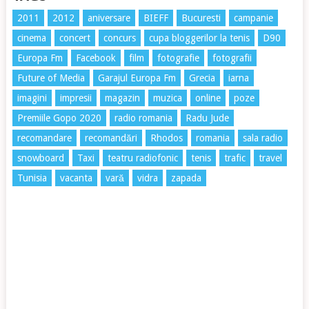
2011
2012
aniversare
BIEFF
Bucuresti
campanie
cinema
concert
concurs
cupa bloggerilor la tenis
D90
Europa Fm
Facebook
film
fotografie
fotografii
Future of Media
Garajul Europa Fm
Grecia
iarna
imagini
impresii
magazin
muzica
online
poze
Premiile Gopo 2020
radio romania
Radu Jude
recomandare
recomandări
Rhodos
romania
sala radio
snowboard
Taxi
teatru radiofonic
tenis
trafic
travel
Tunisia
vacanta
vară
vidra
zapada