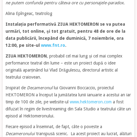
ne putem confunda pentru câteva ore cu personajele-paradox.
Alina Epîngeac, teatrolog
Instalația performativă ZIUA HEKTOMERON se va putea
urmări, tot online, și tot gratuit, pentru 48 de ore de la
data publicării, începând de duminică, 7 noiembrie, ora
12:00, pe site-ul
www.fnt.ro
.
ZIUA HEKTOMERON
, probabil cel mai lung și cel mai complex
performance teatral din lume – este un proiect după o idee
originală aparținând lui Vlad Drăgulescu, directorul artistic al
teatrului craiovean.
Inspirat de
Decameronul
lui Giovanni Boccaccio, proiectul
HEKTOMERON a început la jumătatea lunii ianuarie a acestui an iar
timp de 100 de zile, pe website-ul
www.hektomeron.com
a fost
difuzat în regim de livestreaming din Sala Studio a teatrului câte un
episod al Hektomeronului.
Fiecare episod a însemnat, de fapt, câte o poveste a
Decameronului
transpusă scenic. La acest proiect au lucrat, alături