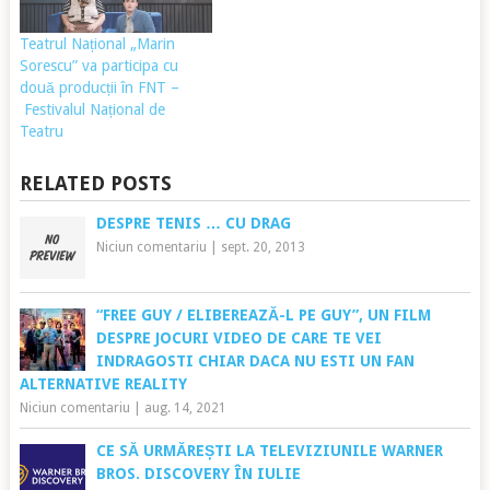
Teatrul Național „Marin
Sorescu” va participa cu
două producții în FNT –
Festivalul Național de
Teatru
RELATED POSTS
DESPRE TENIS … CU DRAG
Niciun comentariu
|
sept. 20, 2013
“FREE GUY / ELIBEREAZĂ-L PE GUY”, UN FILM
DESPRE JOCURI VIDEO DE CARE TE VEI
INDRAGOSTI CHIAR DACA NU ESTI UN FAN
ALTERNATIVE REALITY
Niciun comentariu
|
aug. 14, 2021
CE SĂ URMĂREȘTI LA TELEVIZIUNILE WARNER
BROS. DISCOVERY ÎN IULIE