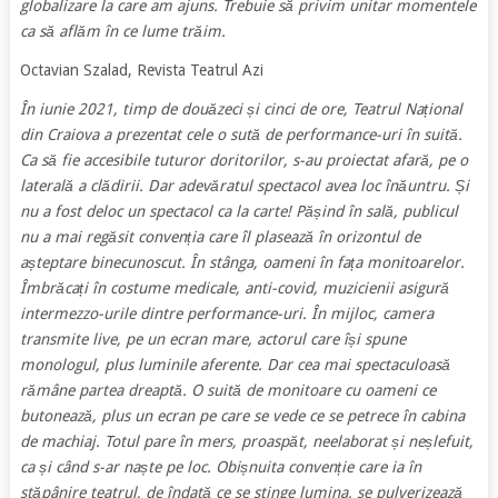
globalizare la care am ajuns. Trebuie să privim unitar momentele
ca să aflăm în ce lume trăim.
Octavian Szalad, Revista Teatrul Azi
În iunie 2021, timp de douăzeci și cinci de ore, Teatrul Național
din Craiova a prezentat cele o sută de performance-uri în suită.
Ca să fie accesibile tuturor doritorilor, s-au proiectat afară, pe o
laterală a clădirii. Dar adevăratul spectacol avea loc înăuntru. Și
nu a fost deloc un spectacol ca la carte! Pășind în sală, publicul
nu a mai regăsit convenția care îl plasează în orizontul de
așteptare binecunoscut. În stânga, oameni în fața monitoarelor.
Îmbrăcați în costume medicale, anti-covid, muzicienii asigură
intermezzo-urile dintre performance-uri. În mijloc, camera
transmite live, pe un ecran mare, actorul care își spune
monologul, plus luminile aferente. Dar cea mai spectaculoasă
rămâne partea dreaptă. O suită de monitoare cu oameni ce
butonează, plus un ecran pe care se vede ce se petrece în cabina
de machiaj. Totul pare în mers, proaspăt, neelaborat și neșlefuit,
ca și când s-ar naște pe loc. Obișnuita convenție care ia în
stăpânire teatrul, de îndată ce se stinge lumina, se pulverizează