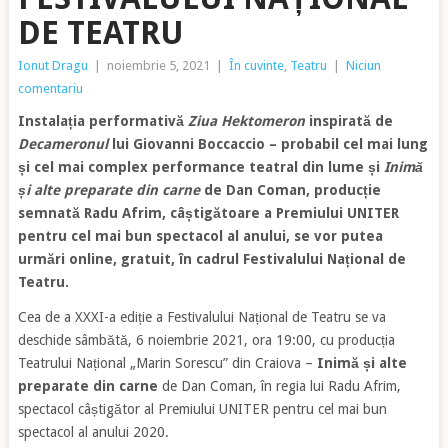
DE TEATRU
Ionut Dragu
|
noiembrie 5, 2021
|
În cuvinte
,
Teatru
|
Niciun
comentariu
Instalația performativă
Ziua Hektomeron
inspirată de
Decameronul
lui Giovanni Boccaccio – probabil cel mai lung
și cel mai complex performance teatral din lume și
Inimă
și alte preparate din carne
de Dan Coman, producție
semnată Radu Afrim, câștigătoare a Premiului UNITER
pentru cel mai bun spectacol al anului, se vor putea
urmări online, gratuit, în cadrul Festivalului Național de
Teatru.
Cea de a XXXI-a ediție a Festivalului Național de Teatru se va
deschide sâmbătă, 6 noiembrie 2021, ora 19:00, cu producția
Teatrului Național „Marin Sorescu” din Craiova –
Inimă și alte
preparate din carne
de Dan Coman, în regia lui Radu Afrim,
spectacol câștigător al Premiului UNITER pentru cel mai bun
spectacol al anului 2020.