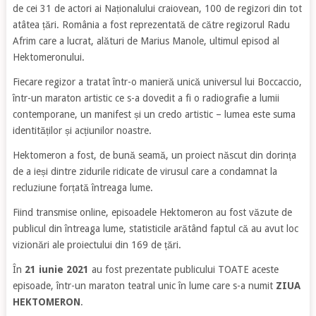
de cei 31 de actori ai Naționalului craiovean, 100 de regizori din tot
atâtea țări. România a fost reprezentată de către regizorul Radu
Afrim care a lucrat, alături de Marius Manole, ultimul episod al
Hektomeronului.
Fiecare regizor a tratat într-o manieră unică universul lui Boccaccio,
într-un maraton artistic ce s-a dovedit a fi o radiografie a lumii
contemporane, un manifest și un credo artistic – lumea este suma
identităților și acțiunilor noastre.
Hektomeron a fost, de bună seamă, un proiect născut din dorința
de a ieși dintre zidurile ridicate de virusul care a condamnat la
recluziune forțată întreaga lume.
Fiind transmise online, episoadele Hektomeron au fost văzute de
publicul din întreaga lume, statisticile arătând faptul că au avut loc
vizionări ale proiectului din 169 de țări.
În
21 iunie 2021
au fost prezentate publicului TOATE aceste
episoade, într-un maraton teatral unic în lume care s-a numit
ZIUA
HEKTOMERON
.