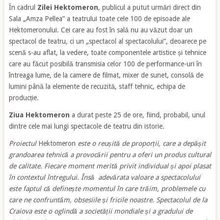
În cadrul
Zilei Hektomeron
, publicul a putut urmări direct din
Sala „Amza Pellea” a teatrului toate cele 100 de episoade ale
Hektomeronului. Cei care au fost în sală nu au văzut doar un
spectacol de teatru, ci un „spectacol al spectacolului”, deoarece pe
scenă s-au aflat, la vedere, toate componentele artistice și tehnice
care au făcut posibilă transmisia celor 100 de performance-uri în
întreaga lume, de la camere de filmat, mixer de sunet, consolă de
lumini până la elemente de recuzită, staff tehnic, echipa de
producție.
Ziua Hektomeron
a durat peste 25 de ore, fiind, probabil, unul
dintre cele mai lungi spectacole de teatru din istorie.
Proiectul
Hektomeron
este o reușită de proporții, care a depășit
grandoarea tehnică a provocării pentru a oferi un produs cultural
de calitate. Fiecare moment merită privit individual și apoi plasat
în contextul întregului. Însă adevărata valoare a spectacolului
este faptul că definește momentul în care trăim, problemele cu
care ne confruntăm, obsesiile și fricile noastre. Spectacolul de la
Craiova este o oglindă a societății mondiale și a gradului de