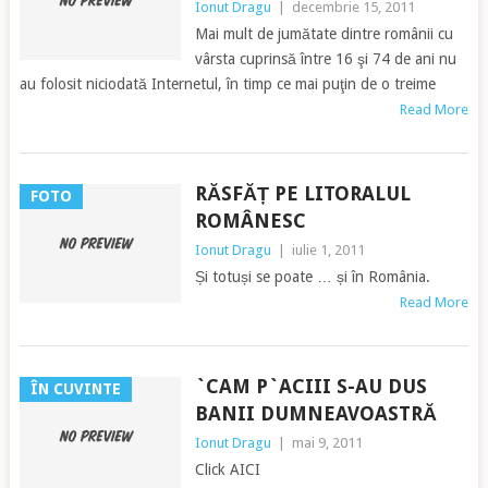
Ionut Dragu
|
decembrie 15, 2011
Mai mult de jumătate dintre românii cu
vârsta cuprinsă între 16 şi 74 de ani nu
au folosit niciodată Internetul, în timp ce mai puţin de o treime
Read More
RĂSFĂȚ PE LITORALUL
FOTO
ROMÂNESC
Ionut Dragu
|
iulie 1, 2011
Și totuși se poate … și în România.
Read More
`CAM P`ACIII S-AU DUS
ÎN CUVINTE
BANII DUMNEAVOASTRĂ
Ionut Dragu
|
mai 9, 2011
Click AICI