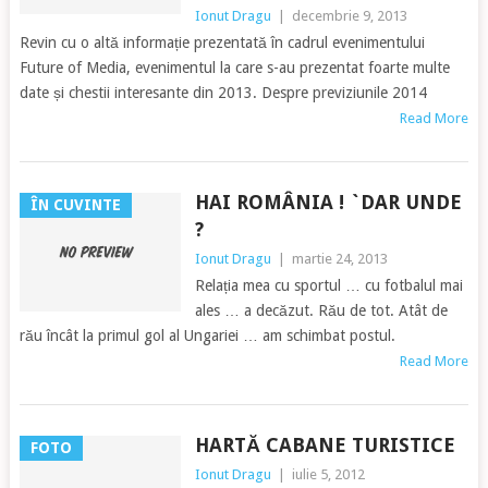
Ionut Dragu
|
decembrie 9, 2013
Revin cu o altă informație prezentată în cadrul evenimentului
Future of Media, evenimentul la care s-au prezentat foarte multe
date și chestii interesante din 2013. Despre previziunile 2014
Read More
HAI ROMÂNIA ! `DAR UNDE
ÎN CUVINTE
?
Ionut Dragu
|
martie 24, 2013
Relația mea cu sportul … cu fotbalul mai
ales … a decăzut. Rău de tot. Atât de
rău încât la primul gol al Ungariei … am schimbat postul.
Read More
HARTĂ CABANE TURISTICE
FOTO
Ionut Dragu
|
iulie 5, 2012