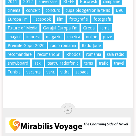
2011
2012
aniversare
BIEFF
Bucuresti
campanie
cinema
concert
concurs
cupa bloggerilor la tenis
D90
Europa Fm
Facebook
film
fotografie
fotografii
Future of Media
Garajul Europa Fm
Grecia
iarna
imagini
impresii
magazin
muzica
online
poze
Premiile Gopo 2020
radio romania
Radu Jude
recomandare
recomandări
Rhodos
romania
sala radio
snowboard
Taxi
teatru radiofonic
tenis
trafic
travel
Tunisia
vacanta
vară
vidra
zapada