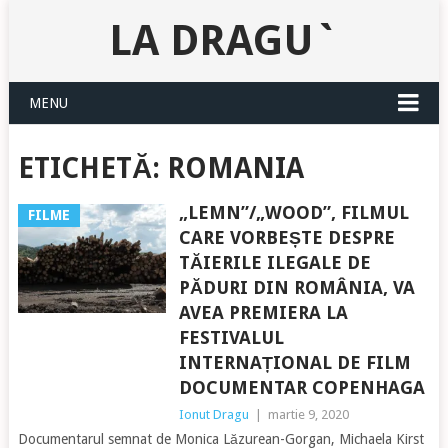
LA DRAGU`
MENU
ETICHETĂ:
ROMANIA
„LEMN”/„WOOD”, FILMUL
FILME
CARE VORBEȘTE DESPRE
TĂIERILE ILEGALE DE
PĂDURI DIN ROMÂNIA, VA
AVEA PREMIERA LA
FESTIVALUL
INTERNAȚIONAL DE FILM
DOCUMENTAR COPENHAGA
Ionut Dragu
|
martie 9, 2020
Documentarul semnat de Monica Lăzurean-Gorgan, Michaela Kirst