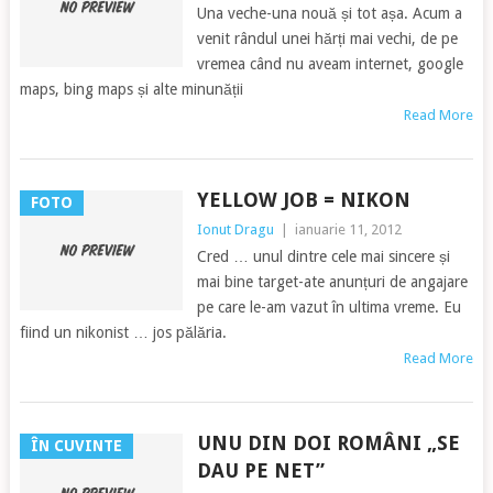
Una veche-una nouă și tot așa. Acum a
venit rândul unei hărți mai vechi, de pe
vremea când nu aveam internet, google
maps, bing maps și alte minunății
Read More
YELLOW JOB = NIKON
FOTO
Ionut Dragu
|
ianuarie 11, 2012
Cred … unul dintre cele mai sincere și
mai bine target-ate anunțuri de angajare
pe care le-am vazut în ultima vreme. Eu
fiind un nikonist … jos pălăria.
Read More
UNU DIN DOI ROMÂNI „SE
ÎN CUVINTE
DAU PE NET”