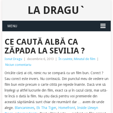
LA DRAGU`
MENU
CE CAUTĂ ALBĂ CA
ZĂPADA LA SEVILIA ?
Ionut Dragu
|
decembrie 6, 2013
|
În cuvinte
,
Minutul de film
|
Niciun comentariu
Oricâte cărți ai citi, nimic nu se compară cu un film bun. Corect ?
Sau corect este invers. Nu contează. Din punctul meu de vedere un
film bun este precum o carte citită pe repede înainte. Dacă vrei să
înțelegi și altfel lucrurile din film, exact ca și în cazul cărții, mai uită-
te încă o dată la film. Nu știu dacă pentru voi premierele din
această săptămână sunt chiar de reurmărit dar … avem de unde
alege.
Blancanieves
,
Ek Tha Tiger
,
Homefront
,
Inside Llewyn