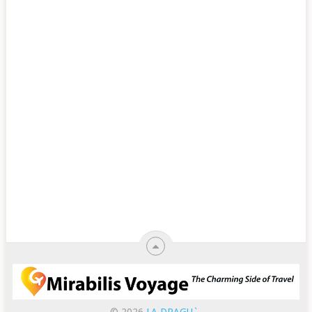
© 2026
LA DRAGU`
.