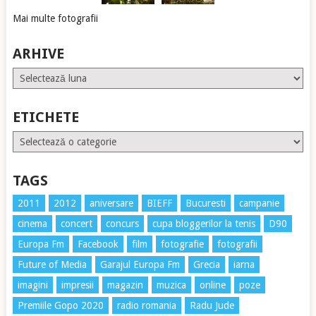
Mai multe fotografii
ARHIVE
Arhive
ETICHETE
Etichete
TAGS
2011
2012
aniversare
BIEFF
Bucuresti
campanie
cinema
concert
concurs
cupa bloggerilor la tenis
D90
Europa Fm
Facebook
film
fotografie
fotografii
Future of Media
Garajul Europa Fm
Grecia
iarna
imagini
impresii
magazin
muzica
online
poze
Premiile Gopo 2020
radio romania
Radu Jude