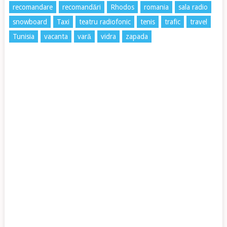
recomandare
recomandări
Rhodos
romania
sala radio
snowboard
Taxi
teatru radiofonic
tenis
trafic
travel
Tunisia
vacanta
vară
vidra
zapada