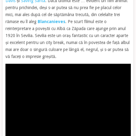
Davis
și
Saving Santa
. Dacă ultimul este … evident un film animat
pentru prichindei, deși s-ar putea să nu prea fie pe placul celor
mici, mai ales după cel de săptămâna trecută, din celelalte trei
rămase eu îl aleg
Blancanieves
. Pe scurt filmul este o
reinterpretare a poveștii cu Albă ca Zăpada care ajunge prin anul
1920 în Sevilia. Sevilia este un oraș fantastic cu un caracter aparte
și excelent pentru un city break, numai că în povestea de față albul
mai are doar o singură culoare pe lângă el, negrul, și s-ar putea să
vă faceți o impresie greșită.