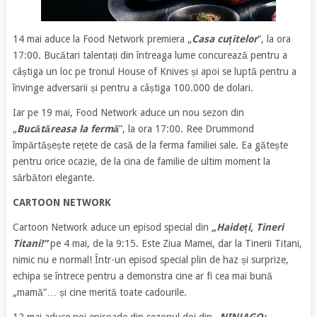
14 mai aduce la Food Network premiera „
Casa cuțitelor
”, la ora
17:00. Bucătari talentați din întreaga lume concurează pentru a
câștiga un loc pe tronul House of Knives și apoi se luptă pentru a
învinge adversarii și pentru a câștiga 100.000 de dolari.
Iar pe 19 mai, Food Network aduce un nou sezon din
„
Bucătăreasa la fermă
”, la ora 17:00. Ree Drummond
împărtășește rețete de casă de la ferma familiei sale. Ea gătește
pentru orice ocazie, de la cina de familie de ultim moment la
sărbători elegante.
CARTOON NETWORK
Cartoon Network aduce un episod special din
„
H
aideți, Tineri
Titani!”
pe 4 mai, de la 9:15. Este Ziua Mamei, dar la Tinerii Titani,
nimic nu e normal! Într-un episod special plin de haz și surprize,
echipa se întrece pentru a demonstra cine ar fi cea mai bună
„mamă”… și cine merită toate cadourile.