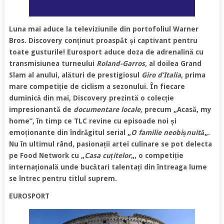
Luna mai aduce la televiziunile din portofoliul Warner
Bros. Discovery conținut proaspăt și captivant pentru
toate gusturile! Eurosport aduce doza de adrenalină cu
transmisiunea turneului
Roland-Garros,
al doilea Grand
Slam al anului, alături de prestigiosul
Giro d’Italia
, prima
mare competiție de ciclism a sezonului. În fiecare
duminică din mai, Discovery prezintă o colecție
impresionantă de
documentare locale,
precum „Acasă, my
home”, în timp ce TLC revine cu episoade noi și
emoționante din îndrăgitul serial „
O familie neobișnuită
„.
Nu în ultimul rând, pasionații artei culinare se pot delecta
pe Food Network cu „
Casa cuțitelor
„, o competiție
internațională unde bucătari talentați din întreaga lume
se întrec pentru titlul suprem.
EUROSPORT