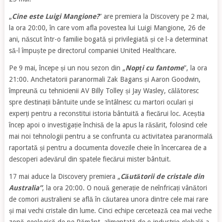
„
Cine este Luigi Mangione?
” are premiera la Discovery pe 2 mai,
la ora 20:00, în care vom afla povestea lui Luigi Mangione, 26 de
ani, născut într-o familie bogată și privilegiată și ce l-a determinat
să-l împuște pe directorul companiei United Healthcare.
Pe 9 mai, începe și un nou sezon din „
Nopți cu fantome
”, la ora
21:00. Anchetatorii paranormali Zak Bagans și Aaron Goodwin,
împreună cu tehnicienii AV Billy Tolley și Jay Wasley, călătoresc
spre destinații bântuite unde se întâlnesc cu martori oculari și
experți pentru a reconstitui istoria bântuită a fiecărui loc. Aceștia
încep apoi o investigație închisă de la apus la răsărit, folosind cele
mai noi tehnologii pentru a se confrunta cu activitatea paranormală
raportată și pentru a documenta dovezile cheie în încercarea de a
descoperi adevărul din spatele fiecărui mister bântuit.
17 mai aduce la Discovery premiera „
Căutătorii de cristale din
Australia”
, la ora 20:00. O nouă generație de neînfricați vânători
de comori australieni se află în căutarea unora dintre cele mai rare
și mai vechi cristale din lume. Cinci echipe cercetează cea mai veche
zonă geologică de pe Pământ, alimentată de o industrie globală a