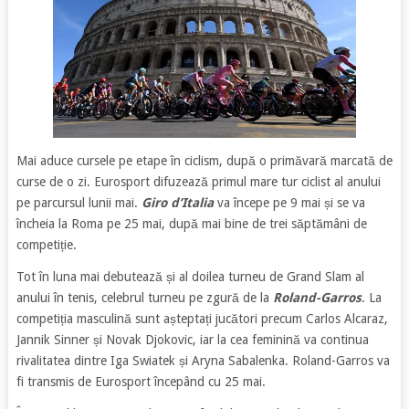
Mai aduce cursele pe etape în ciclism, după o primăvară marcată de
curse de o zi. Eurosport difuzează primul mare tur ciclist al anului
pe parcursul lunii mai.
Giro d’Italia
va începe pe 9 mai și se va
încheia la Roma pe 25 mai, după mai bine de trei săptămâni de
competiție.
Tot în luna mai debutează și al doilea turneu de Grand Slam al
anului în tenis, celebrul turneu pe zgură de la
Roland-Garros
. La
competiția masculină sunt așteptați jucători precum Carlos Alcaraz,
Jannik Sinner și Novak Djokovic, iar la cea feminină va continua
rivalitatea dintre Iga Swiatek și Aryna Sabalenka. Roland-Garros va
fi transmis de Eurosport începând cu 25 mai.