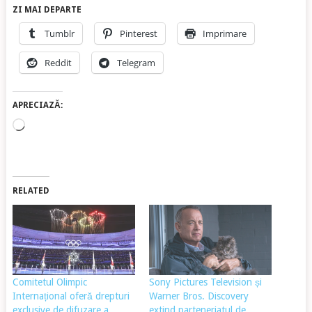
ZI MAI DEPARTE
Tumblr
Pinterest
Imprimare
Reddit
Telegram
APRECIAZĂ:
Încarc...
RELATED
Comitetul Olimpic
Sony Pictures Television și
Internațional oferă drepturi
Warner Bros. Discovery
exclusive de difuzare a
extind parteneriatul de