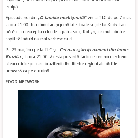
echipă.
Episoade noi din „
O familie neobișnuită
” vin la TLC de pe 7 mai,
la ora 21:00. În ultimul an și jumătate, toate soțiile lui Kody l-au
părăsit, cu excepția celei de-a patra soții, Robyn, iar mulți dintre
copiii săi adulți nu mai vorbesc cu el.
Pe 23 mai, începe la TLC și „
Cei mai zgârciți oameni din lume:
Brazilia
”, la ora 21:00. Acesta prezintă tactici economice extreme
și excentrice pe care brazilienii din diferite regiuni ale țării le
urmează ca pe o rutină.
FOOD NETWORK