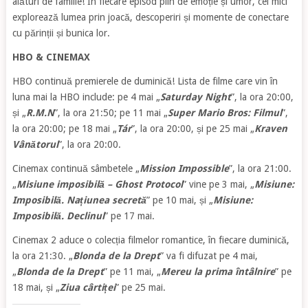
alături de familie! În fiecare episod plin de emoție și umor, cei mici
explorează lumea prin joacă, descoperiri și momente de conectare
cu părinții și bunica lor.
HBO & CINEMAX
HBO continuă premierele de duminică! Lista de filme care vin în
luna mai la HBO include: pe 4 mai „
Saturday Night
”, la ora 20:00,
și „
R.M.N
”, la ora 21:50; pe 11 mai „
Super Mario Bros: Filmul
”,
la ora 20:00; pe 18 mai „
Tár
”, la ora 20:00, și pe 25 mai „
Kraven
Vânătorul
”, la ora 20:00.
Cinemax continuă sâmbetele „
Mission Impossible
”, la ora 21:00.
„
Misiune imposibilă – Ghost Protocol
” vine pe 3 mai, „
Misiune:
Imposibilă. Națiunea secretă
” pe 10 mai, și „
Misiune:
Imposibilă. Declinul
” pe 17 mai.
Cinemax 2 aduce o colecția filmelor romantice, în fiecare duminică,
la ora 21:30. „
Blonda de la Drept
” va fi difuzat pe 4 mai,
„
Blonda de la Drept
” pe 11 mai, „
Mereu la prima întâlnire
” pe
18 mai, și „
Ziua cârtiței
” pe 25 mai.