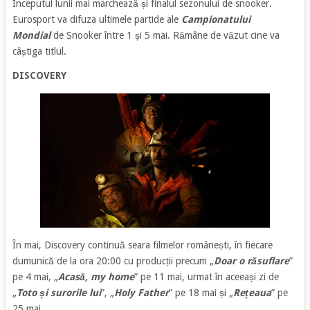
Începutul lunii mai marchează și finalul sezonului de snooker.
Eurosport va difuza ultimele partide ale
Campionatului
Mondial
de Snooker între 1 și 5 mai. Rămâne de văzut cine va
câștiga titlul.
DISCOVERY
În mai, Discovery continuă seara filmelor românești, în fiecare
dumunică de la ora 20:00 cu producții precum „
Doar o răsuflare
”
pe 4 mai, „
Acasă, my home
” pe 11 mai, urmat în aceeași zi de
„
Toto și surorile lui
”, „
Holy Father
” pe 18 mai și „
Rețeaua
” pe
25 mai.