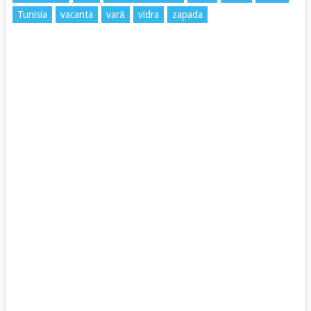
Tunisia
vacanta
vară
vidra
zapada