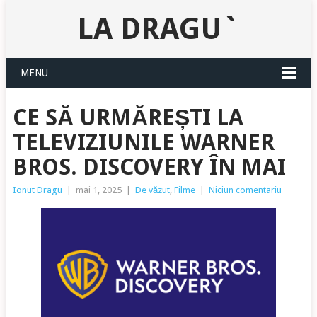
LA DRAGU`
MENU
CE SĂ URMĂREȘTI LA
TELEVIZIUNILE WARNER
BROS. DISCOVERY ÎN MAI
Ionut Dragu
|
mai 1, 2025
|
De văzut
,
Filme
|
Niciun comentariu