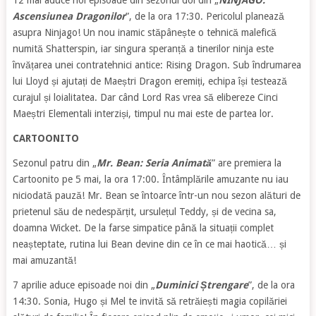
12 mai aduce noi episoade din sezonul doi din „
NINJAGO:
Ascensiunea Dragonilor
”, de la ora 17:30. Pericolul planează
asupra Ninjago! Un nou inamic stăpânește o tehnică malefică
numită Shatterspin, iar singura speranță a tinerilor ninja este
învățarea unei contratehnici antice: Rising Dragon. Sub îndrumarea
lui Lloyd și ajutați de Maeștri Dragon eremiți, echipa își testează
curajul și loialitatea. Dar când Lord Ras vrea să elibereze Cinci
Maeștri Elementali interziși, timpul nu mai este de partea lor.
CARTOONITO
Sezonul patru din „
Mr. Bean: Seria Animată
” are premiera la
Cartoonito pe 5 mai, la ora 17:00. Întâmplările amuzante nu iau
niciodată pauză! Mr. Bean se întoarce într-un nou sezon alături de
prietenul său de nedespărțit, ursulețul Teddy, și de vecina sa,
doamna Wicket. De la farse simpatice până la situații complet
neașteptate, rutina lui Bean devine din ce în ce mai haotică… și
mai amuzantă!
7 aprilie aduce episoade noi din „
Duminici Ștrengare
”, de la ora
14:30. Sonia, Hugo și Mel te invită să retrăiești magia copilăriei