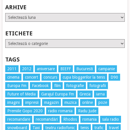
ARHIVE
Arhive
ETICHETE
Etichete
TAGS
2011
2012
aniversare
BIEFF
Bucuresti
campanie
cinema
concert
concurs
cupa bloggerilor la tenis
D90
Europa Fm
Facebook
film
fotografie
fotografii
Future of Media
Garajul Europa Fm
Grecia
iarna
imagini
impresii
magazin
muzica
online
poze
Premiile Gopo 2020
radio romania
Radu Jude
recomandare
recomandări
Rhodos
romania
sala radio
snowboard
Taxi
teatru radiofonic
tenis
trafic
travel