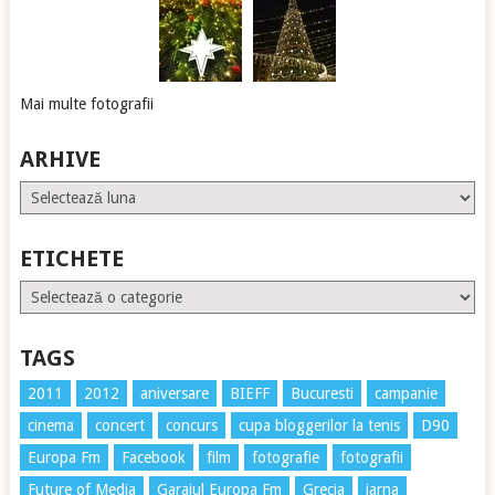
Mai multe fotografii
ARHIVE
Arhive
ETICHETE
Etichete
TAGS
2011
2012
aniversare
BIEFF
Bucuresti
campanie
cinema
concert
concurs
cupa bloggerilor la tenis
D90
Europa Fm
Facebook
film
fotografie
fotografii
Future of Media
Garajul Europa Fm
Grecia
iarna