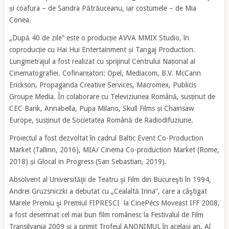
și coafura – de Sandra Pătrăuceanu, iar costumele – de Mia
Conea.
„După 40 de zile” este o producție AVVA MMIX Studio, în
coproducție cu Hai Hui Entertainment și Tangaj Production.
Lungmetrajul a fost realizat cu sprijinul Centrului Național al
Cinematografiei. Cofinanțatori: Opel, Mediacom, B.V. McCann
Erickson, Propaganda Creative Services, Macromex, Publicis
Groupe Media. În colaborare cu Televiziunea Română, susținut de
CEC Bank, Annabella, Pupa Milano, Skull Films și Chainsaw
Europe, susținut de Societatea Română de Radiodifuziune.
Proiectul a fost dezvoltat în cadrul Baltic Event Co-Production
Market (Tallinn, 2016), MIA/ Cinema Co-production Market (Rome,
2018) și Glocal in Progress (San Sebastian, 2019).
Absolvent al Universităţii de Teatru şi Film din Bucureşti în 1994,
Andrei Gruzsniczki a debutat cu „Cealaltă Irina”, care a câştigat
Marele Premiu şi Premiul FIPRESCI la CinePécs Moveast IFF 2008,
a fost desemnat cel mai bun film românesc la Festivalul de Film
Transilvania 2009 şi a primit Trofeul ANONIMUL în acelaşi an. Al