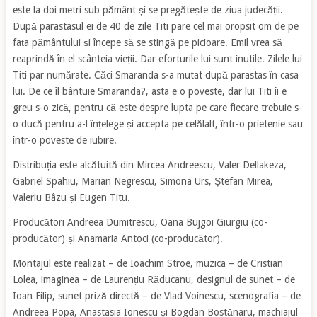
este la doi metri sub pământ și se pregătește de ziua judecății.
După parastasul ei de 40 de zile Titi pare cel mai oropsit om de pe
fața pământului și începe să se stingă pe picioare. Emil vrea să
reaprindă în el scânteia vieții. Dar eforturile lui sunt inutile. Zilele lui
Titi par numărate. Căci Smaranda s-a mutat după parastas în casa
lui. De ce îl bântuie Smaranda?, asta e o poveste, dar lui Titi îi e
greu s-o zică, pentru că este despre lupta pe care fiecare trebuie s-
o ducă pentru a-l înțelege și accepta pe celălalt, într-o prietenie sau
într-o poveste de iubire.
Distribuția este alcătuită din Mircea Andreescu, Valer Dellakeza,
Gabriel Spahiu, Marian Negrescu, Simona Urs, Ștefan Mirea,
Valeriu Bâzu și Eugen Titu.
Producători Andreea Dumitrescu, Oana Bujgoi Giurgiu (co-
producător) și Anamaria Antoci (co-producător).
Montajul este realizat – de Ioachim Stroe, muzica – de Cristian
Lolea, imaginea – de Laurențiu Răducanu, designul de sunet – de
Ioan Filip, sunet priză directă – de Vlad Voinescu, scenografia – de
Andreea Popa, Anastasia Ionescu și Bogdan Bostănaru, machiajul