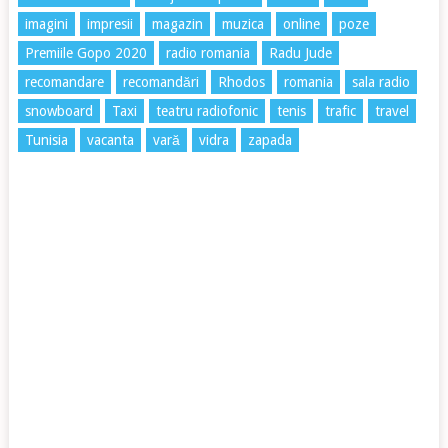
imagini
impresii
magazin
muzica
online
poze
Premiile Gopo 2020
radio romania
Radu Jude
recomandare
recomandări
Rhodos
romania
sala radio
snowboard
Taxi
teatru radiofonic
tenis
trafic
travel
Tunisia
vacanta
vară
vidra
zapada