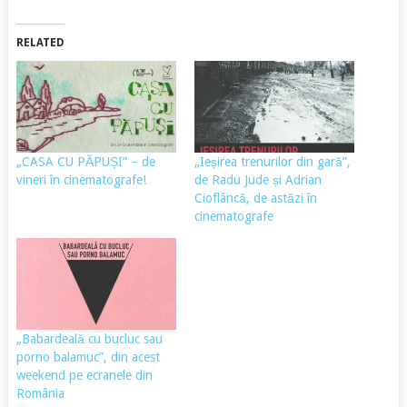
RELATED
„CASA CU PĂPUȘI” – de
„Ieșirea trenurilor din gară”,
vineri în cinematografe!
de Radu Jude și Adrian
Cioflâncă, de astăzi în
cinematografe
„Babardeală cu bucluc sau
porno balamuc”, din acest
weekend pe ecranele din
România