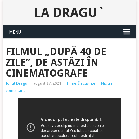
LA DRAGU`
MENU
FILMUL „DUPĂ 40 DE
ZILE”, DE ASTĂZI ÎN
CINEMATOGRAFE
Ionut Dragu
|
august 27, 2021
|
Filme
,
În cuvinte
|
Niciun
comentariu