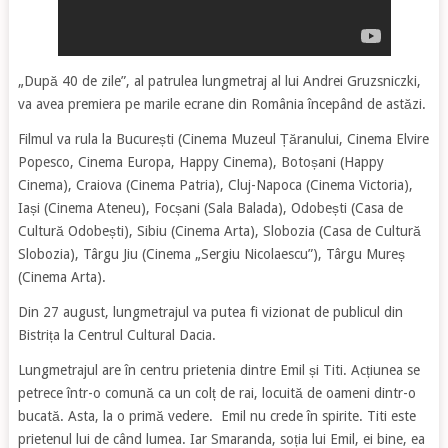
„După 40 de zile”, al patrulea lungmetraj al lui Andrei Gruzsniczki,
va avea premiera pe marile ecrane din România începând de astăzi.
Filmul va rula la București (Cinema Muzeul Țăranului, Cinema Elvire
Popesco, Cinema Europa, Happy Cinema), Botoșani (Happy
Cinema), Craiova (Cinema Patria), Cluj-Napoca (Cinema Victoria),
Iași (Cinema Ateneu), Focșani (Sala Balada), Odobești (Casa de
Cultură Odobești), Sibiu (Cinema Arta), Slobozia (Casa de Cultură
Slobozia), Târgu Jiu (Cinema „Sergiu Nicolaescu”), Târgu Mureș
(Cinema Arta).
Din 27 august, lungmetrajul va putea fi vizionat de publicul din
Bistrița la Centrul Cultural Dacia.
Lungmetrajul are în centru prietenia dintre Emil și Titi. Acțiunea se
petrece într-o comună ca un colț de rai, locuită de oameni dintr-o
bucată. Asta, la o primă vedere. Emil nu crede în spirite. Titi este
prietenul lui de când lumea. Iar Smaranda, soția lui Emil, ei bine, ea