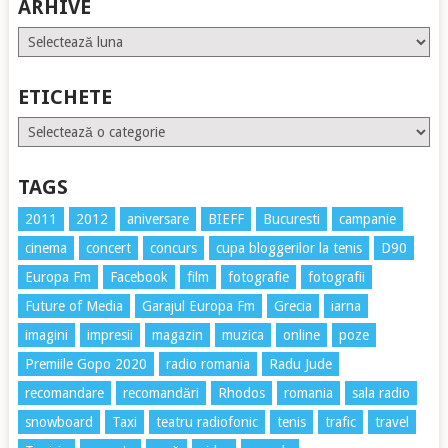
ARHIVE
Arhive
ETICHETE
Etichete
TAGS
2011
2012
aniversare
BIEFF
Bucuresti
campanie
cinema
concert
concurs
cupa bloggerilor la tenis
D90
Europa Fm
Facebook
film
fotografie
fotografii
Future of Media
Garajul Europa Fm
Grecia
iarna
imagini
impresii
magazin
muzica
online
poze
Premiile Gopo 2020
radio romania
Radu Jude
recomandare
recomandări
Rhodos
romania
sala radio
snowboard
Taxi
teatru radiofonic
tenis
trafic
travel