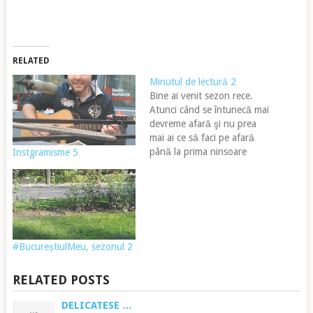
RELATED
Minutul de lectură 2
Bine ai venit sezon rece.
Atunci când se întunecă mai
devreme afară şi nu prea
mai ai ce să faci pe afară
până la prima ninsoare
Instgramisme 5
serioasă. Privesc însă şi
partea plină a paharului.
Acum este cel mai bun
moment pentru ... lectură.
Cârţi mai vechi sau mai noi,
important…
#BucureștiulMeu, sezonul 2
RELATED POSTS
DELICATESE …