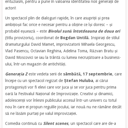
entuziasm, pentru a pune în valoarea identitatea noii generații de
actori!
Un spectacol plin de dialoguri rapide, în care asupriții și prea
ambițioșii fac orice e necesar pentru a obține ce își doresc – și
probabil eșuează – este
Bivolul sună întotdeauna de doua ori
(titlu provizoriu), coordonat de
Bogdan Untilă
. Inspirați de stilul
dramaturgului David Mamet, improvizatorii Mihaela Georgescu,
Vlad Pasencu, Octavian Reghina, Adelina Toma, Răzvan Bratu și
David Moscovici se iau la trântă cu lumea necruțătoare a business-
ului, într-un magazin de antichități.
Generația Z
este vedeta serii de
sâmbătă, 17 septembrie
, care
începe cu un spectacol regizat de
Ștefan Huluba
, ai cărui
protagoniști vor fi elevi care vor juca și se vor juca pentru prima
oară la Festivalul Național de Improvizație. Creativi și dinamici,
adolescenții vor înlesni publicului accesul într-un univers cu totul
nou în care ei propun regulile jocului, iar nouă nu ne rămâne decât
să ne lăsăm purtați pe valul improvizației.
Comedia continuă cu
Silent scenes
, un spectacol care are de-a