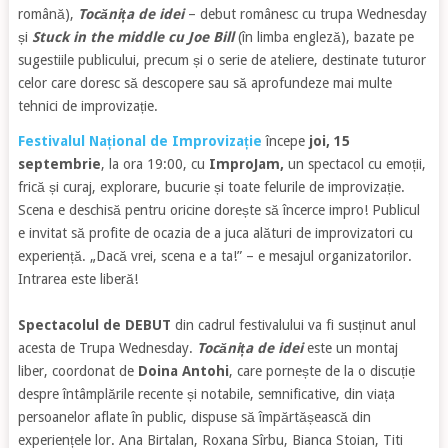
română),
Tocănița de idei
– debut românesc cu trupa Wednesday
și
Stuck in the middle cu Joe Bill
(în limba engleză), bazate pe
sugestiile publicului, precum și o serie de ateliere, destinate tuturor
celor care doresc să descopere sau să aprofundeze mai multe
tehnici de improvizație.
Festivalul Național de Improvizație
începe
joi, 15
septembrie
, la ora 19:00, cu
ImproJam,
un
spectacol cu emoții,
frică și curaj, explorare, bucurie și toate felurile de improvizație.
Scena e deschisă pentru oricine dorește să încerce impro! Publicul
e invitat să profite de ocazia de a juca alături de improvizatori cu
experiență. „Dacă vrei, scena e a ta!” – e mesajul organizatorilor.
Intrarea este liberă!
Spectacolul de DEBUT
din cadrul festivalului va fi susținut anul
acesta de
Trupa Wednesday.
Tocănița de idei
este un montaj
liber, coordonat de
Doina Antohi
, care pornește de la o discuție
despre întâmplările recente și notabile, semnificative, din viața
persoanelor aflate în public, dispuse să împărtășească din
experiențele lor. Ana Birtalan, Roxana Sîrbu, Bianca Stoian, Titi