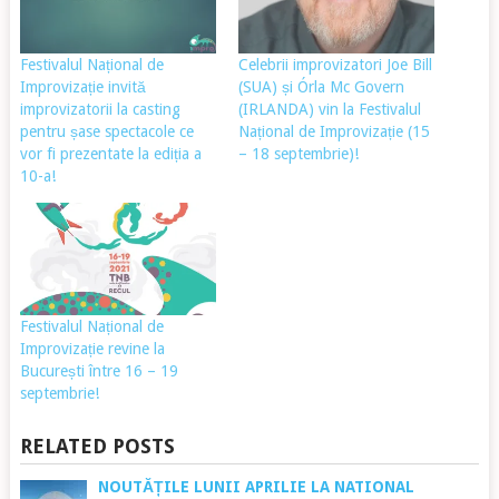
Festivalul Național de
Celebrii improvizatori Joe Bill
Improvizație invită
(SUA) și Órla Mc Govern
improvizatorii la casting
(IRLANDA) vin la Festivalul
pentru șase spectacole ce
Național de Improvizație (15
vor fi prezentate la ediția a
– 18 septembrie)!
10-a!
Festivalul Național de
Improvizație revine la
București între 16 – 19
septembrie!
RELATED POSTS
NOUTĂȚILE LUNII APRILIE LA NATIONAL