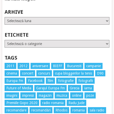
ARHIVE
Arhive
ETICHETE
Etichete
TAGS
2011
2012
aniversare
BIEFF
Bucuresti
campanie
cinema
concert
concurs
cupa bloggerilor la tenis
D90
Europa Fm
Facebook
film
fotografie
fotografii
Future of Media
Garajul Europa Fm
Grecia
iarna
imagini
impresii
magazin
muzica
online
poze
Premiile Gopo 2020
radio romania
Radu Jude
recomandare
recomandări
Rhodos
romania
sala radio