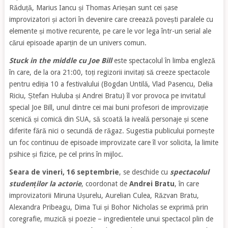
Răduță, Marius Iancu și Thomas Arieșan sunt cei șase
improvizatori și actori în devenire care creează povești paralele cu
elemente și motive recurente, pe care le vor lega într-un serial ale
cărui episoade aparțin de un univers comun.
Stuck in the middle cu Joe Bill
este spectacolul în limba engleză
în care, de la ora 21:00, toți regizorii invitați să creeze spectacole
pentru ediția 10 a festivalului (Bogdan Untilă, Vlad Pasencu, Delia
Riciu, Ștefan Huluba și Andrei Bratu) îl vor provoca pe invitatul
special Joe Bill, unul dintre cei mai buni profesori de improvizație
scenică și comică din SUA, să scoată la iveală personaje și scene
diferite fără nici o secundă de răgaz. Sugestia publicului pornește
un foc continuu de episoade improvizate care îl vor solicita, la limite
psihice și fizice, pe cel prins în mijloc.
Seara de vineri, 16 septembrie
, se deschide cu
spectacolul
studenților la actorie
, coordonat de
Andrei Bratu
, în care
improvizatorii Miruna Ușurelu, Aurelian Culea, Răzvan Bratu,
Alexandra Pribeagu, Dima Tui și Bohor Nicholas se exprimă prin
coregrafie, muzică și poezie – ingredientele unui spectacol plin de