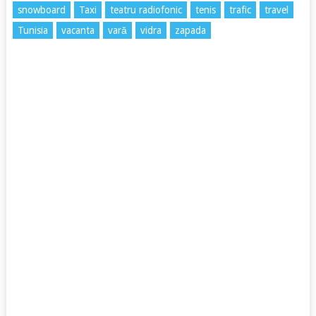
snowboard
Taxi
teatru radiofonic
tenis
trafic
travel
Tunisia
vacanta
vară
vidra
zapada