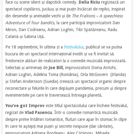
face cu scene silent și slapstick comedy.
Delia Riciu
regizează un
spectacol copilăros, jucăuș și mai puțin încărcat de replici, inspirat
din desenele și animațiile vechi și de
The Fraltons – A speechless
Adventure of four bandits
, la care participă improvizatorii Dan
Miron, Dan Codreanu, Adrian Loghin, Tibi Spătăreanu, Radu
Catană și Sabina Uță.
Pe 18 septembrie, în ultima zi a
festivalului
, publicul se va putea
bucura de un spectacol internațional inedit și va fi invitat să
fredoneze alături de realizatori la o comedie muzicală improvizată.
Selectați și antrenați de
Joe Bill,
improvizatorii Doina Antohi,
Adrian Loghin, Adelina Toma (România), Orla McGovern (Irlanda)
și Stefan Andersson (Suedia) creează un spectacol organic despre
reconectare și felurile în care depășim pandemia, precum și despre
evenimentele pe care le traversează întreaga planetă.
You’ve got Improv
este titlul spectacolului care încheie festivalul,
regizat de
Vlad Pasencu
. Într-o comedie romantică muzicală
despre prime întâlniri romantice, fluturi care apar în stomac în clipe
în care te aştepți mai puțin şi secrete nespuse (dar cântate),
improvizatorii Adriana Bordeanu, Alex Cătănoiu, Mihaela