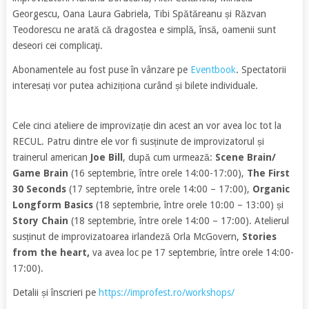
Georgescu, Oana Laura Gabriela, Tibi Spătăreanu și Răzvan
Teodorescu ne arată că dragostea e simplă, însă, oamenii sunt
deseori cei complicaţi.
Abonamentele au fost puse în vânzare pe
Eventbook
. Spectatorii
interesați vor putea achiziționa curând și bilete individuale.
Cele cinci ateliere de improvizație din acest an vor avea loc tot la
RECUL. Patru dintre ele vor fi susținute de improvizatorul și
trainerul american
Joe Bill
, după cum urmează:
Scene Brain/
Game Brain
(16 septembrie, între orele 14:00-17:00),
The First
30 Seconds
(17 septembrie, între orele 14:00 – 17:00),
Organic
Longform Basics
(18 septembrie, între orele 10:00 – 13:00) și
Story Chain
(18 septembrie, între orele 14:00 – 17:00). Atelierul
susținut de improvizatoarea irlandeză Orla McGovern,
Stories
from the heart,
va avea loc pe 17 septembrie, între orele 14:00-
17:00).
Detalii și înscrieri pe
https://improfest.ro/workshops/