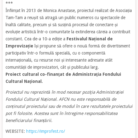
***
Înființat în 2013 de Monica Anastase, proiectul realizat de Asociația
Tam-Tam a reușit să atragă un public numeros cu spectacole de
înaltă calitate, precum și să susțină procesul de conectare și
evoluție artistică într-o comunitate la extinderea căreia a contribuit
constant. Cea de-a 10-a ediție a
Festivalul Național de
Improvizație
își propune să ofere o nouă formă de divertisment
participativ într-o formulă specială, cu o componentă
internațională, cu resurse noi și interesante adresate atât
comunității de improvizatori, cât și publicului larg.
Proiect cultural co-finanţat de Administraţia Fondului
Cultural Naţional.
Proiectul nu reprezintă în mod necesar poziţia Administrației
Fondului Cultural Național. AFCN nu este responsabilă de
conținutul proiectului sau de modul în care rezultatele proiectului
pot fi folosite. Acestea sunt în întregime responsabilitatea
beneficiarului finanțării.
WEBSITE:
https://improfest.ro/