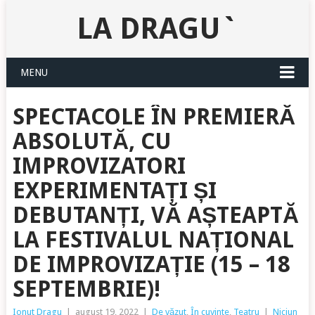
LA DRAGU`
MENU
SPECTACOLE ÎN PREMIERĂ
ABSOLUTĂ, CU
IMPROVIZATORI
EXPERIMENTAȚI ȘI
DEBUTANȚI, VĂ AȘTEAPTĂ
LA FESTIVALUL NAȚIONAL
DE IMPROVIZAȚIE (15 – 18
SEPTEMBRIE)!
Ionut Dragu
|
august 19, 2022
|
De văzut
,
În cuvinte
,
Teatru
|
Niciun