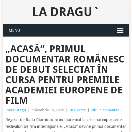
LA DRAGU`
MENU
„ACASĂ”, PRIMUL
DOCUMENTAR ROMÂNESC
DE DEBUT SELECTAT ÎN
CURSA PENTRU PREMIILE
ACADEMIEI EUROPENE DE
FILM
Ionut Dragu
|
noiembrie 10, 2020
|
În cuvinte
|
Niciun comentariu
Regizat de Radu Ciorniciuc și multipremiat la cele mai importante
festivaluri de film internaționale, „Acasă” devine primul documentar