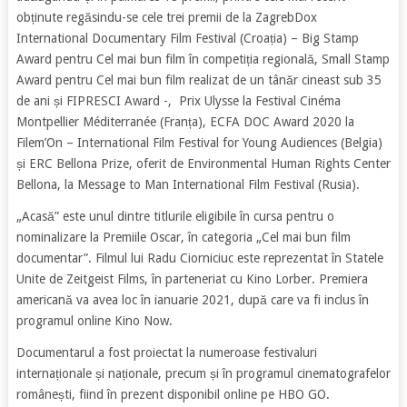
obținute regăsindu-se cele trei premii de la ZagrebDox
International Documentary Film Festival (Croația) – Big Stamp
Award pentru Cel mai bun film în competiția regională, Small Stamp
Award pentru Cel mai bun film realizat de un tânăr cineast sub 35
de ani și FIPRESCI Award -, Prix Ulysse la Festival Cinéma
Montpellier Méditerranée (Franța), ECFA DOC Award 2020 la
Filem’On – International Film Festival for Young Audiences (Belgia)
și ERC Bellona Prize, oferit de Environmental Human Rights Center
Bellona, la Message to Man International Film Festival (Rusia).
„Acasă” este unul dintre titlurile eligibile în cursa pentru o
nominalizare la Premiile Oscar, în categoria „Cel mai bun film
documentar”. Filmul lui Radu Ciorniciuc este reprezentat în Statele
Unite de Zeitgeist Films, în parteneriat cu Kino Lorber. Premiera
americană va avea loc în ianuarie 2021, după care va fi inclus în
programul online Kino Now.
Documentarul a fost proiectat la numeroase festivaluri
internaționale și naționale, precum și în programul cinematografelor
românești, fiind în prezent disponibil online pe HBO GO.