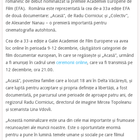
românesc de debut nominalizat la premiile Academiei Europene de
Film (EFA). România este reprezentată la cea de-a 33a ediție EFA
de două documentare: „Acasă”, de Radu Ciorniciuc și „Colectiv”,
de Alexander Nanau – o premieră importantă pentru
cinematografia autohtonă.
Cea de-a 33-a ediție a Galei Academiei de Film Europene va avea
loc online în perioada 9-12 decembrie, câștigătorii categoriei de
film documentar european, în care se regăsește și „Acasă”, urmând
a fi anunțați în cadrul unei
ceremonii online
, care va fi transmisă pe
12 decembrie, ora 21.00.
„Acasă”, povestea familiei care a locuit 18 ani în Delta Văcărești, și
care luptă pentru acceptare și propria definiție a libertății, a fost
documentată, pe parcursul unei perioade de aproape patru ani, de
regizorul Radu Ciorniciuc, directorul de imagine Mircea Topoleanu
și scenarista Lina Vdovîi.
„Această nominalizare este una din cele mai importante și frumoase
recunoașteri ale muncii noastre. Este o oportunitate enormă
pentru a pune în lumină temele umane și sociale pe care filmul