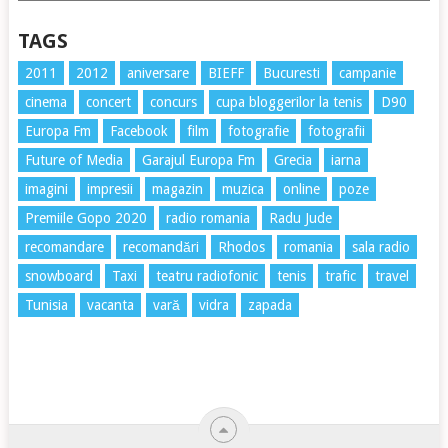
TAGS
2011
2012
aniversare
BIEFF
Bucuresti
campanie
cinema
concert
concurs
cupa bloggerilor la tenis
D90
Europa Fm
Facebook
film
fotografie
fotografii
Future of Media
Garajul Europa Fm
Grecia
iarna
imagini
impresii
magazin
muzica
online
poze
Premiile Gopo 2020
radio romania
Radu Jude
recomandare
recomandări
Rhodos
romania
sala radio
snowboard
Taxi
teatru radiofonic
tenis
trafic
travel
Tunisia
vacanta
vară
vidra
zapada