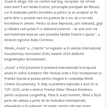
Acasă
le atinge, într-un context mai larg, european. Iar cel mai
mare merit îl are familia Enache, personajele principale ale filmului.
Lor le mulțumim pentru încredere și pentru că au acceptat să fie
parte dintr-o poveste care are puterea de a uni, de a ne reda
încrederea în semeni. Pentru că doar împreună, prin toleranță, grijă
și răbdare vom putea fi cu adevărat puternici – iar asta este cea
mai însemnată lecție pe care povestea familiei Enache o spune.”, a
declarat regizorul Radu Ciorniciuc.
Filmele „Acasă” și „Colectiv” se regăsesc și în selecția International
Documentary Association (IDA) Awards 2020 dedicată
lungmetrajelor documentare.
„Acasă” a fost prezentat în premieră internațională la începutul
anului în cadrul Sundance Film Festival unde a fost recompensat cu
Premiul Special al Juriului pentru Imagine în competiția World
Cinema Documentary, în timp ce premiera națională a avut loc la
TIFF 2020, unde a obținut Premiul Zilelor Filmului Românesc
pentru secțiunea Lungmetraj. Până în acest moment, filmul a făcut
parte din selecția a peste 40 de festivaluri internaționale,
adăugându-și în palmares 18 premii, printre cele mai recent