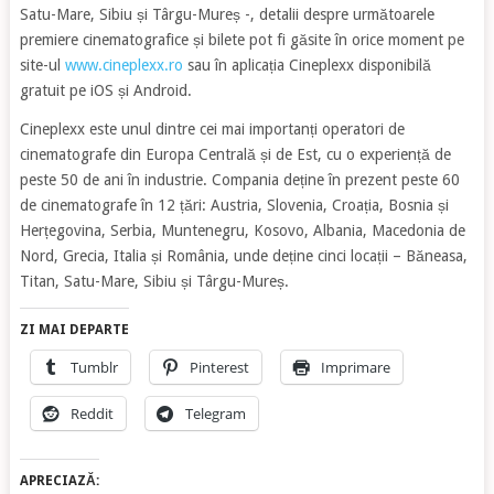
Satu-Mare, Sibiu și Târgu-Mureș -, detalii despre următoarele
premiere cinematografice și bilete pot fi găsite în orice moment pe
site-ul
www.cineplexx.ro
sau în aplicația Cineplexx disponibilă
gratuit pe iOS și Android.
Cineplexx este unul dintre cei mai importanți operatori de
cinematografe din Europa Centrală și de Est, cu o experiență de
peste 50 de ani în industrie. Compania deține în prezent peste 60
de cinematografe în 12 țări: Austria, Slovenia, Croația, Bosnia și
Herțegovina, Serbia, Muntenegru, Kosovo, Albania, Macedonia de
Nord, Grecia, Italia și România, unde deține cinci locații – Băneasa,
Titan, Satu-Mare, Sibiu și Târgu-Mureș.
ZI MAI DEPARTE
Tumblr
Pinterest
Imprimare
Reddit
Telegram
APRECIAZĂ: