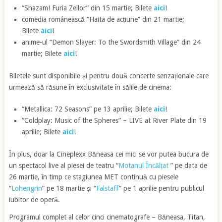
“Shazam! Furia Zeilor” din 15 martie; Bilete
aici
!
comedia românească “Haita de acțiune” din 21 martie;
Bilete
aici
!
anime-ul “Demon Slayer: To the Swordsmith Village” din 24
martie; Bilete
aici
!
Biletele sunt disponibile și pentru două concerte senzaționale care
urmează să răsune în exclusivitate în sălile de cinema:
“Metallica: 72 Seasons” pe 13 aprilie; Bilete
aici
!
“Coldplay: Music of the Spheres” – LIVE at River Plate din 19
aprilie; Bilete
aici
!
În plus, doar la Cineplexx Băneasa cei mici se vor putea bucura de
un spectacol live al piesei de teatru “
Motanul Încălțat
” pe data de
26 martie, în timp ce stagiunea MET continuă cu piesele
“
Lohengrin
” pe 18 martie și “
Falstaff
” pe 1 aprilie pentru publicul
iubitor de operă.
Programul complet al celor cinci cinematografe – Băneasa, Titan,