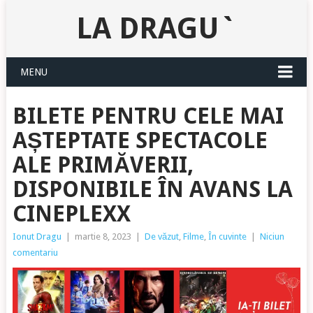
LA DRAGU`
MENU
BILETE PENTRU CELE MAI
AȘTEPTATE SPECTACOLE
ALE PRIMĂVERII,
DISPONIBILE ÎN AVANS LA
CINEPLEXX
Ionut Dragu
|
martie 8, 2023
|
De văzut
,
Filme
,
În cuvinte
|
Niciun
comentariu