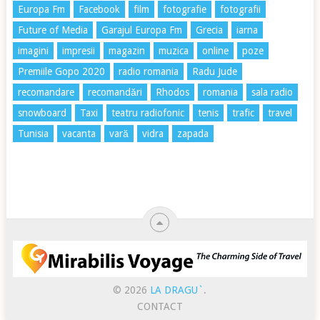
Europa Fm
Facebook
film
fotografie
fotografii
Future of Media
Garajul Europa Fm
Grecia
iarna
imagini
impresii
magazin
muzica
online
poze
Premiile Gopo 2020
radio romania
Radu Jude
recomandare
recomandări
Rhodos
romania
sala radio
snowboard
Taxi
teatru radiofonic
tenis
trafic
travel
Tunisia
vacanta
vară
vidra
zapada
© 2026
LA DRAGU`
.
CONTACT