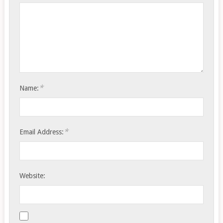
*
Name:
*
Email Address:
Website: