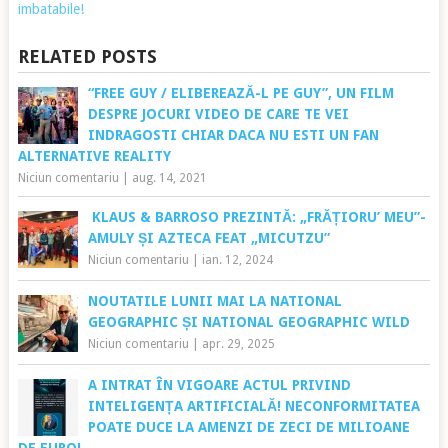
imbatabile!
RELATED POSTS
“FREE GUY / ELIBEREAZĂ-L PE GUY”, UN FILM
DESPRE JOCURI VIDEO DE CARE TE VEI
INDRAGOSTI CHIAR DACA NU ESTI UN FAN
ALTERNATIVE REALITY
Niciun comentariu
|
aug. 14, 2021
KLAUS & BARROSO PREZINTĂ: „FRĂȚIORU’ MEU”-
AMULY ȘI AZTECA FEAT „MICUTZU”
Niciun comentariu
|
ian. 12, 2024
NOUTATILE LUNII MAI LA NATIONAL
GEOGRAPHIC ȘI NATIONAL GEOGRAPHIC WILD
Niciun comentariu
|
apr. 29, 2025
A INTRAT ÎN VIGOARE ACTUL PRIVIND
INTELIGENȚA ARTIFICIALĂ! NECONFORMITATEA
POATE DUCE LA AMENZI DE ZECI DE MILIOANE
DE EURO!