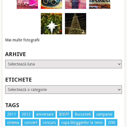
Mai multe fotografii
ARHIVE
Arhive
ETICHETE
Etichete
TAGS
2011
2012
aniversare
BIEFF
Bucuresti
campanie
cinema
concert
concurs
cupa bloggerilor la tenis
D90