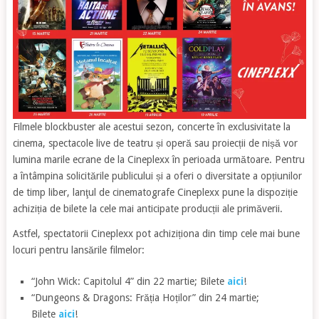
Filmele blockbuster ale acestui sezon, concerte în exclusivitate la
cinema, spectacole live de teatru și operă sau proiecții de nișă vor
lumina marile ecrane de la Cineplexx în perioada următoare. Pentru
a întâmpina solicitările publicului și a oferi o diversitate a opțiunilor
de timp liber, lanţul de cinematografe Cineplexx pune la dispoziție
achiziția de bilete la cele mai anticipate producții ale primăverii.
Astfel, spectatorii Cineplexx pot achiziționa din timp cele mai bune
locuri pentru lansările filmelor:
“John Wick: Capitolul 4” din 22 martie; Bilete
aici
!
“Dungeons & Dragons: Frăția Hoților” din 24 martie;
Bilete
aici
!