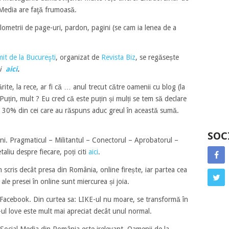
Media are faţă frumoasă.
lometrii de page-uri, pardon, pagini (se cam ia lenea de a
it de la Bucureşti
, organizat de
Revista Biz
, se regăsește
ii
aici
.
ite, la rece, ar fi că …
anul trecut către oamenii cu blog (la
uțin, mult ? Eu cred că este puțin și mulți se tem să declare
um, 30% din cei care au răspuns aduc greul în această sumă.
SOC
ni. Pragmaticul – Militantul – Conectorul – Aprobatorul –
aliu despre fiecare, poți citi
aici
.
n scris decât presa din România, online firește, iar partea cea
ale presei în online sunt miercurea și joia.
a, Facebook. Din curtea sa: LIKE-ul nu moare, se transformă în
ul love este mult mai apreciat decât unul normal.