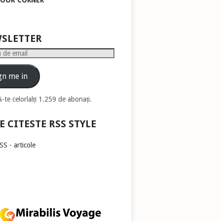
BOOK CORNER
pentru
a
mări
sau
SLETTER
micșora
volumul.
gn me in
-te celorlalți 1.259 de abonați.
E CITESTE RSS STYLE
S - articole