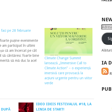
FACE
NEW
Adresa
 faci pe 28 februarie
de
email
Si
foarte puține evenimente
e am participat în ultimi
Alătură
Așa că am încercat pe cât
il să cântăresc foarte bine
​​Climate Change Summit
merită să mă duc la acel
IA D
lansează „Immersive Call to
ment sau nu. Cei drept,
Climate Action” – o experiență
le mai multe ori, apar
imersivă care provoacă la
RS
ii, din senin, care nu îți
acțiuni urgente pentru un viitor
asă prea mult…
verde
PUB
IDEO IDEIS FESTIVALUL #18, LA
Ă DUPĂ
LINIA DE START!