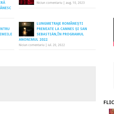
ERĂ
Niciun comentariu
|
aug. 10, 2023
MÂNESC
LUNGMETRAJE ROMÂNEȘTI
ENTRU
PREMIATE LA CANNES ȘI SAN
EMIILE
SEBASTIÁN,ÎN PROGRAMUL
ANONIMUL 2022
Niciun comentariu
|
iul. 20, 2022
FLI