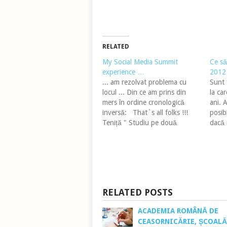
RELATED
My Social Media Summit
Ce să
experience …
2012
... am rezolvat problema cu
Sunt 
locul ... Din ce am prins din
la car
mers în ordine cronologică
ani. 
inversă: That`s all folks !!!
posib
Teniță " Studiu pe două
dacă 
săptămâni. Social media
eveni
funcționaeză ca amplificator al
de ce
presei tradiționale. La categoria
situaț
Facebook share, Realitatea a
mai l
trecut de Stirile Pro Tv si
Antena…
RELATED POSTS
ACADEMIA ROMÂNĂ DE
CEASORNICĂRIE, ȘCOAL