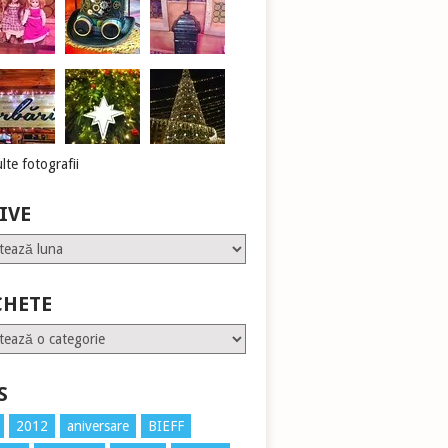
lte fotografii
IVE
CHETE
te
S
2012
aniversare
BIEFF