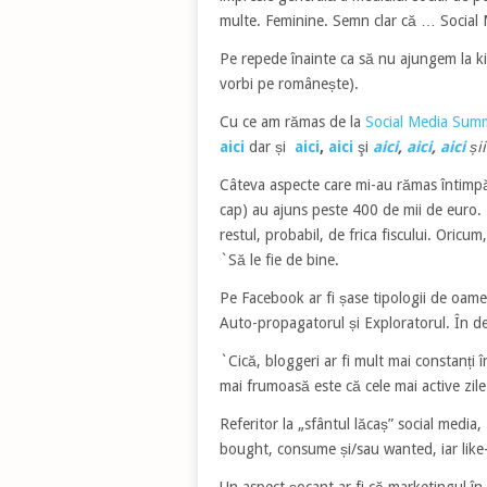
multe. Feminine. Semn clar că … Social 
Pe repede înainte ca să nu ajungem la ki
vorbi pe românește).
Cu ce am rămas de la
Social Media Summ
aici
dar și
aici
,
aici
şi
aici
,
aici
,
aici
și
Câteva aspecte care mi-au rămas întimpăr
cap) au ajuns peste 400 de mii de euro. P
restul, probabil, de frica fiscului. Oric
`Să le fie de bine.
Pe Facebook ar fi șase tipologii de oame
Auto-propagatorul și Exploratorul. În det
`Cică, bloggeri ar fi mult mai constanți î
mai frumoasă este că cele mai active zile 
Referitor la „sfântul lăcaș” social medi
bought, consume și/sau wanted, iar like-