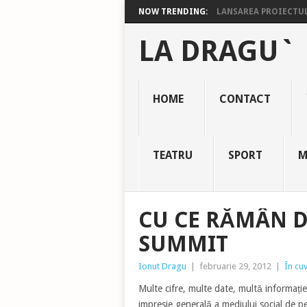
NOW TRENDING:
LANSAREA PROIECTULU
LA DRAGU`
HOME
CONTACT
TEATRU
SPORT
M
CU CE RĂMÂN D
SUMMIT
Ionut Dragu
|
februarie 29, 2012
|
În cuv
Multe cifre, multe date, multă informație
impresie generală a mediului social de p