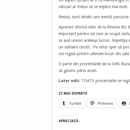
Un aspect şocant ar fi că marketingul în
vânzari ar trebui să se implice mai mult.
Restul, sunt detalii care merită parcurse 
Apreciez efortul celor de la Revista Biz
important pentru cei care se ocupă exclu
se aud uneori aceleaşi lucruri. Repetiţia
un solitaire cinstit. Pe viitor sper să pot 
voi regăsi printre ultimele locuri din sa
O parte din prezentările de la SMS Bucu
să găsesc până acum.
Later edit:
TOATE prezentarile se regă
ZI MAI DEPARTE
Tumblr
Pinterest
APRECIAZĂ: