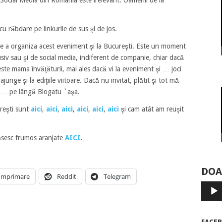
 Social Media din România este irelevant. Oamenii de la
cu răbdare pe linkurile de sus şi de jos.
 de a organiza acest eveniment şi la Bucureşti. Este un moment
siv sau şi de social media, indiferent de companie, chiar dacă
 este mama învăţăturii, mai ales dacă vi la eveniment şi … joci
ajunge şi la ediţiile viitoare. Dacă nu invitat, plătit şi tot mă
lă … pe lângă Blogatu `aşa.
reşti sunt
aici
,
aici
,
aici
,
aici
,
aici
,
aici
şi cam atât am reuşit
sesc frumos aranjate
AICI
.
DOA
Imprimare
Reddit
Telegram
Player
audio