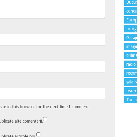
Bucur
concu
Euro
fotogr
Garaj
imagi
onlin
radio
recom
sala 
teatr
Tunis
te in this browser for the next time I comment.
blicate alte comentarii.
blicate articole noi.