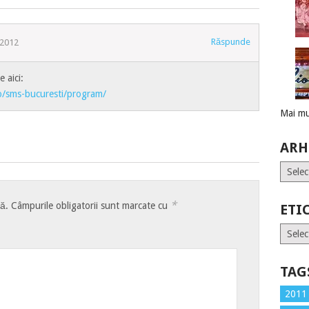
Răspunde
 2012
e aici:
o/sms-bucuresti/program/
Mai mu
ARH
Arhive
*
tă.
Câmpurile obligatorii sunt marcate cu
ETI
Etiche
TAG
2011