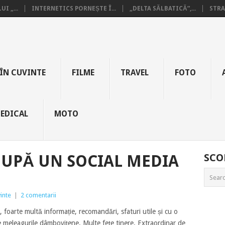
I „...
INTERNETICS PORNEȘTE Î...
„DELTA SĂLBATICĂ”,...
STRA
ÎN CUVINTE
FILME
TRAVEL
FOTO
EDICAL
MOTO
UPĂ UN SOCIAL MEDIA
SCO
inte
|
2 comentarii
, foarte multă informație, recomandări, sfaturi utile și cu o
e meleagurile dâmboviţene. Multe fețe tinere. Extraordinar de