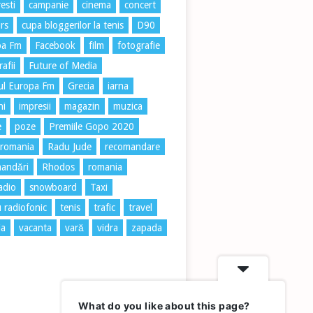
esti
campanie
cinema
concert
rs
cupa bloggerilor la tenis
D90
pa Fm
Facebook
film
fotografie
afii
Future of Media
ul Europa Fm
Grecia
iarna
ni
impresii
magazin
muzica
e
poze
Premiile Gopo 2020
 romania
Radu Jude
recomandare
andări
Rhodos
romania
radio
snowboard
Taxi
u radiofonic
tenis
trafic
travel
ia
vacanta
vară
vidra
zapada
What do you like about this page?