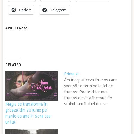
Reddit
Telegram
APRECIAZĂ:
RELATED
Prima zi
Am început ceva frumos care
sper să se termine la fel de
frumos. Poate chiar mai
frumos decât a început. În
schimb am încheiat ceva
Magia se transformă în
despre care aș fi vrut să aud
groază din 20 iunie pe
mai multe de la cei care au
marile ecrane în Sora cea
definit altfel ... acest ceva.
urâtă
Nu a fost să fie. Nu…