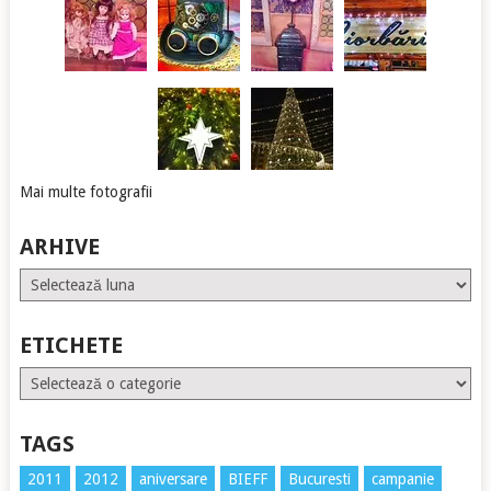
Mai multe fotografii
ARHIVE
Arhive
ETICHETE
Etichete
TAGS
2011
2012
aniversare
BIEFF
Bucuresti
campanie