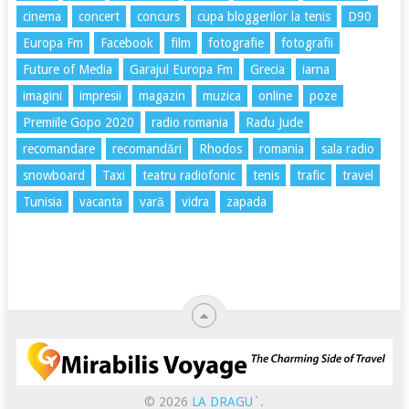
cinema
concert
concurs
cupa bloggerilor la tenis
D90
Europa Fm
Facebook
film
fotografie
fotografii
Future of Media
Garajul Europa Fm
Grecia
iarna
imagini
impresii
magazin
muzica
online
poze
Premiile Gopo 2020
radio romania
Radu Jude
recomandare
recomandări
Rhodos
romania
sala radio
snowboard
Taxi
teatru radiofonic
tenis
trafic
travel
Tunisia
vacanta
vară
vidra
zapada
© 2026
LA DRAGU`
.