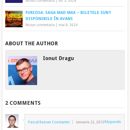
Niciun comentariu
|
iul. 3, 2024
FURIOSA: SAGA MAD MAX – BILETELE SUNT
DISPONIBILE ÎN AVANS
Niciun comentariu
|
mai 8, 2024
ABOUT THE AUTHOR
Ionut Dragu
2 COMMENTS
Răspunde
Pascal Razvan Constantin
ianuarie 22, 2013