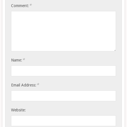
*
Comment:
*
Name:
*
Email Address:
Website: