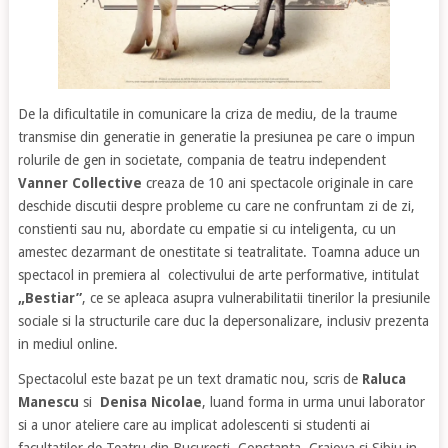
De la dificultatile in comunicare la criza de mediu, de la traume
transmise din generatie in generatie la presiunea pe care o impun
rolurile de gen in societate, compania de teatru independent
Vanner Collective
creaza de 10 ani spectacole originale in care
deschide discutii despre probleme cu care ne confruntam zi de zi,
constienti sau nu, abordate cu empatie si cu inteligenta, cu un
amestec dezarmant de onestitate si teatralitate. Toamna aduce un
spectacol in premiera al colectivului de arte performative, intitulat
„Bestiar”
, ce se apleaca asupra vulnerabilitatii tinerilor la presiunile
sociale si la structurile care duc la depersonalizare, inclusiv prezenta
in mediul online.
Spectacolul este bazat pe un text dramatic nou, scris de
Raluca
Manescu
si
Denisa Nicolae
, luand forma in urma unui laborator
si a unor ateliere care au implicat adolescenti si studenti ai
facultatilor de Teatru din Bucuresti, Constanta, Craiova si Sibiu in