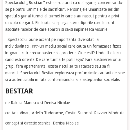
Spectacolul
„Bestiar”
este structurat ca o alegorie, concentrandu-
se pe patru „animale de sacrificiu”. Personajele umanizate ies din
spatiul sigur al turmei al turmei in care s-au nascut pentru a privi
dincolo de gard. Ele lupta sa sparga stereotipurile care le sunt
asociate raselor de care apartin si sa-si implineasca visurile.
Spectacolul pune accent pe importanta diversitatii si
individualitatii, intr-un mediu social care cauta uniformizarea fizica
in goana catre recunoastere si apreciere. Cine esti? Unde ti-e locul
cand esti diferit? De care turma te poti lega? Fara sustinerea unui
grup, fara apartenenta, exista riscul sa te ratacesti sau sa fii
mancat. Spectacolul Bestiar exploreaza profunzimile cautarii de sine
si a autenticitatii in fata conformismului si a asteptarilor societale.
BESTIAR
de Raluca Manescu si Denisa Nicolae
cu: Ana Vinau, Adelin Tudorache, Costin Stancioi, Razvan Mindruta
concept si directie scenica: Denisa Nicolae