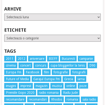
ARHIVE
Arhive
ETICHETE
Etichete
TAGS
2011
2012
aniversare
BIEFF
Bucuresti
campanie
cinema
concert
concurs
cupa bloggerilor la tenis
D90
Europa Fm
Facebook
film
fotografie
fotografii
Future of Media
Garajul Europa Fm
Grecia
iarna
imagini
impresii
magazin
muzica
online
poze
Premiile Gopo 2020
radio romania
Radu Jude
recomandare
recomandări
Rhodos
romania
sala radio