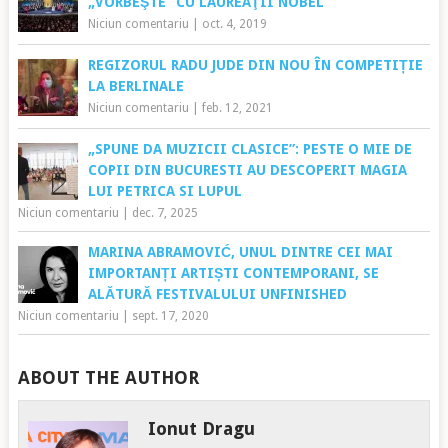
„VORBEŞTE” CU LAUREAŢII NOBEL
Niciun comentariu
|
oct. 4, 2019
REGIZORUL RADU JUDE DIN NOU ÎN COMPETIȚIE
LA BERLINALE
Niciun comentariu
|
feb. 12, 2021
„SPUNE DA MUZICII CLASICE”: PESTE O MIE DE
COPII DIN BUCURESTI AU DESCOPERIT MAGIA
LUI PETRICA SI LUPUL
Niciun comentariu
|
dec. 7, 2025
MARINA ABRAMOVIĆ, UNUL DINTRE CEI MAI
IMPORTANȚI ARTIȘTI CONTEMPORANI, SE
ALĂTURĂ FESTIVALULUI UNFINISHED
Niciun comentariu
|
sept. 17, 2020
ABOUT THE AUTHOR
Ionut Dragu