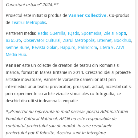
Conexiuni urbane” 2024.**
Proiectul este initiat si produs de
Vanner Collective
. Co-produs
de
Teatrul Metropolis
.
Parteneri media:
Radio Guerrilla
,
IQads
,
Spotmedia
,
Zile si Nopti
,
B365.ro
,
Observator Cultural
,
Ziarul Metropolis
,
Liternet
,
Bookhub
,
Semne Bune
,
Revista Golan
,
Happ.ro
,
Palindrom
,
Litera 9
,
AIVI
Media Hub
.
Vanner
este un colectiv de creatori de teatru din Romania si
Irlanda, format in Marea Britanie in 2014. Crescand idei si proiecte
artistice inovatoare, Vanner le vorbeste oamenilor atat prin
intermediul unui teatru provocator, proaspat, actual, accesibil cat si
prin experimente cu artele vizuale si mai ales cu fotografia, ce
deschid discutii si indeamna la empatie.
*„Proiectul nu reprezinta in mod necesar poziţia Administratiei
Fondului Cultural National. AFCN nu este responsabila de
continutul proiectului sau de modul in care rezultatele
proiectului pot fi folosite. Acestea sunt in intregime