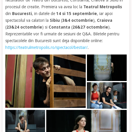
procesul de creatie. Premiera va avea loc la
Teatrul Metropolis
din
Bucuresti
, in datele de
14 si 15 septembrie
, iar apoi
spectacolul va calatori la
Sibiu
(
3&4 octombrie
),
Craiova
(
23&24 octombrie
) si
Constanta
(
26&27 octombrie
).
Reprezentatiile vor fi urmate de sesiuni de Q&A. Biletele pentru
spectacolele din Bucuresti sunt deja disponibile online:
https://teatrulmetropolis.ro/spectacol/bestiar/
.