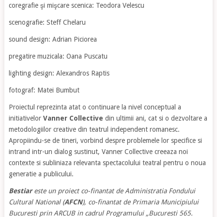
coregrafie şi mişcare scenica: Teodora Velescu
scenografie: Steff Chelaru
sound design: Adrian Piciorea
pregatire muzicala: Oana Puscatu
lighting design: Alexandros Raptis
fotograf: Matei Bumbut
Proiectul reprezinta atat o continuare la nivel conceptual a
initiativelor
Vanner Collective
din ultimii ani, cat si o dezvoltare a
metodologiilor creative din teatrul independent romanesc.
Apropiindu-se de tineri, vorbind despre problemele lor specifice si
intrand intr-un dialog sustinut, Vanner Collective creeaza noi
contexte si subliniaza relevanta spectacolului teatral pentru o noua
generatie a publicului.
Bestiar
este un proiect co-finantat de Administratia Fondului
Cultural National (
AFCN
), co-finantat de Primaria Municipiului
Bucuresti prin ARCUB in cadrul Programului „Bucuresti 565.