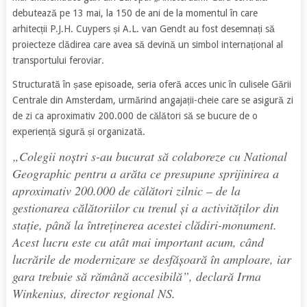
debutează pe 13 mai, la 150 de ani de la momentul în care
arhitecții P.J.H. Cuypers și A.L. van Gendt au fost desemnați să
proiecteze clădirea care avea să devină un simbol internațional al
transportului feroviar.
Structurată în șase episoade, seria oferă acces unic în culisele Gării
Centrale din Amsterdam, urmărind angajații-cheie care se asigură zi
de zi ca aproximativ 200.000 de călători să se bucure de o
experiență sigură și organizată.
„
Colegii noștri s-au bucurat să colaboreze cu National
Geographic pentru a arăta ce presupune sprijinirea a
aproximativ 200.000 de călători zilnic – de la
gestionarea călătoriilor cu trenul și a activităților din
stație, până la întreținerea acestei clădiri-monument.
Acest lucru este cu atât mai important acum, când
lucrările de modernizare se desfășoară în amploare, iar
gara trebuie să rămână accesibilă
”, declară Irma
Winkenius, director regional NS.