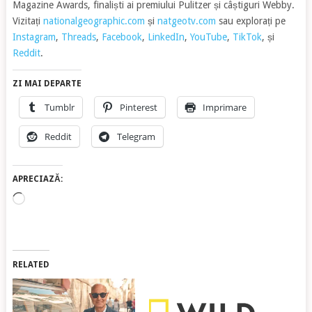
Magazine Awards, finaliști ai premiului Pulitzer și câștiguri Webby.
Vizitați
nationalgeographic.com
și
natgeotv.com
sau explorați pe
Instagram
,
Threads
,
Facebook
,
LinkedIn
,
YouTube
,
TikTok
, și
Reddit
.
ZI MAI DEPARTE
Tumblr
Pinterest
Imprimare
Reddit
Telegram
APRECIAZĂ:
Încarc...
RELATED