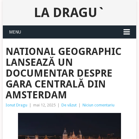
LA DRAGU`
MENU
NATIONAL GEOGRAPHIC
LANSEAZĂ UN
DOCUMENTAR DESPRE
GARA CENTRALĂ DIN
AMSTERDAM
Ionut Dragu
|
mai 12, 2025
|
De văzut
|
Niciun comentariu