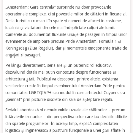
„Amsterdam: Gara centrală” surprinde nu doar provocările
operaționale complexe, ci și poveștile miilor de călători în fiecare zi.
De la turiști cu rucsacul în spate și oameni de afaceri în costume,
localnici și vizitatorii din cele mai îndepărtate colțuri ale lumii.
Camerele au documentat fluxurile uriașe de pasageri în timpul unor
evenimente de amploare precum Pride Amsterdam, Formula 1 și
Koningsdag (Ziua Regelui), dar și momentele emoționante trăite de
angajați și pasageri.
Pe lângă divertisment, seria are și un puternic rol educativ,
dezvăluind detalii mai puțin cunoscute despre funcționarea și
arhitectura gării. Publicul va descoperi, printre altele, existența
vestiarelor create în timpul evenimentului Amsterdam Pride pentru
comunitatea LGBTQIAP+ sau modul în care arhitectul Cuypers s-a
„semnat” prin picturile discrete din sala de așteptare regală.
Serialul abordează și nemulțumirile uzuale ale călătorilor – precum
întârzierile trenurilor – din perspectiva celor care iau deciziile dificile
din spatele programelor. În același timp, explică complexitatea
logistică și inginerească a păstrării funcționale a unei gări aflate în