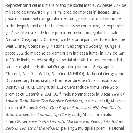
Reprezentând cel mai mare brand pe social media, cu peste 777 de
milioane de urmăritori și 1,1 miliarde de impresii în fiecare lună,
poveștile National Geographic Content, premiate și aclamate de
critici, inspiră fanii de toate vârstele să se conecteze, să exploreze
și să se intereseze de lume prin intermediul poveștilor factuale.
National Geographic Content, parte a unui joint venture între The
Walt Disney Company și National Geographic Society, ajunge la
peste 532 de milioane de oameni din întreaga lume, în 172 de țări
și 33 de limbi, ca editor digital, social și tipărit și prin intermediul
canalelor globale National Geographic (National Geographic
Channel, Nat Geo WILD, Nat Geo MUNDO), National Geographic
Documentary Films și al platformelor directe către consumatori
Disney+ și Hulu. Conținutul său divers include filmul Free Solo,
premiat cu Oscar® și BAFTA, filmele nominalizate la Oscar
Fire of
Love
și
Bobi Wine: The People’s President
, franciza câștigătoare a
premiului Emmy
® 9/11: One Day in America
și
JFK: One Day in
America
, serialul
Animals Up Close
, câștigător al premiului
Emmy®, serialele
Trafficked with Mariana van Zeller, Life Below
Zer
o și
Secrets of the Whales
, pe lângă multiplele premii National