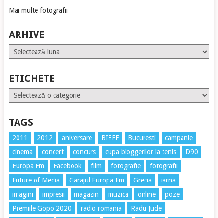
Mai multe fotografii
ARHIVE
Arhive
ETICHETE
Etichete
TAGS
2011
2012
aniversare
BIEFF
Bucuresti
campanie
cinema
concert
concurs
cupa bloggerilor la tenis
D90
Europa Fm
Facebook
film
fotografie
fotografii
Future of Media
Garajul Europa Fm
Grecia
iarna
imagini
impresii
magazin
muzica
online
poze
Premiile Gopo 2020
radio romania
Radu Jude