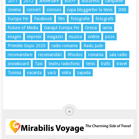
2011
2012
aniversare
BIEFF
Bucuresti
campanie
cinema
concert
concurs
cupa bloggerilor la tenis
D90
Europa Fm
Facebook
film
fotografie
fotografii
Future of Media
Garajul Europa Fm
Grecia
iarna
imagini
impresii
magazin
muzica
online
poze
Premiile Gopo 2020
radio romania
Radu Jude
recomandare
recomandări
Rhodos
romania
sala radio
snowboard
Taxi
teatru radiofonic
tenis
trafic
travel
Tunisia
vacanta
vară
vidra
zapada