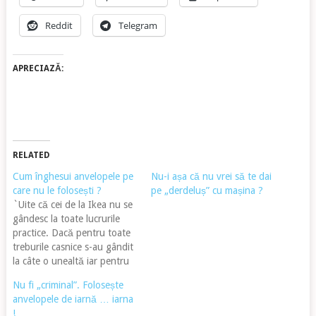
Reddit
Telegram
APRECIAZĂ:
RELATED
Cum înghesui anvelopele pe
Nu-i așa că nu vrei să te dai
care nu le folosești ?
pe „derdeluș” cu mașina ?
`Uite că cei de la Ikea nu se
gândesc la toate lucrurile
practice. Dacă pentru toate
treburile casnice s-au gândit
la câte o unealtă iar pentru
spațiul nefolosit la câte un
Nu fi „criminal”. Folosește
dulap sau un recipient ...
anvelopele de iarnă … iarna
pentru anvelope nu s-au
!