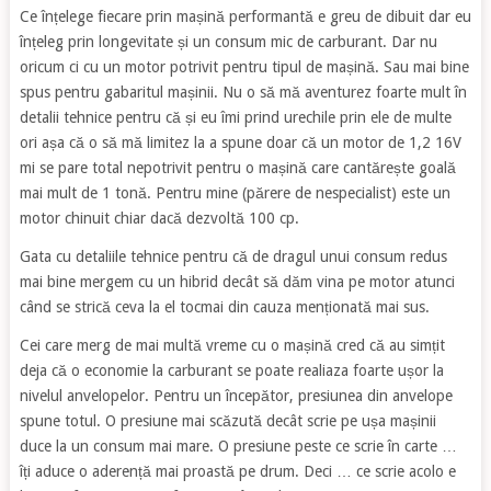
Ce înțelege fiecare prin mașină performantă e greu de dibuit dar eu
înțeleg prin longevitate și un consum mic de carburant. Dar nu
oricum ci cu un motor potrivit pentru tipul de mașină. Sau mai bine
spus pentru gabaritul mașinii. Nu o să mă aventurez foarte mult în
detalii tehnice pentru că și eu îmi prind urechile prin ele de multe
ori așa că o să mă limitez la a spune doar că un motor de 1,2 16V
mi se pare total nepotrivit pentru o mașină care cantărește goală
mai mult de 1 tonă. Pentru mine (părere de nespecialist) este un
motor chinuit chiar dacă dezvoltă 100 cp.
Gata cu detaliile tehnice pentru că de dragul unui consum redus
mai bine mergem cu un hibrid decât să dăm vina pe motor atunci
când se strică ceva la el tocmai din cauza menționată mai sus.
Cei care merg de mai multă vreme cu o mașină cred că au simțit
deja că o economie la carburant se poate realiaza foarte ușor la
nivelul anvelopelor. Pentru un începător, presiunea din anvelope
spune totul. O presiune mai scăzută decât scrie pe ușa mașinii
duce la un consum mai mare. O presiune peste ce scrie în carte …
îți aduce o aderență mai proastă pe drum. Deci … ce scrie acolo e