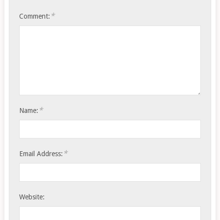
*
Comment:
*
Name:
*
Email Address:
Website: