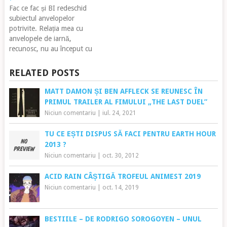
gândit deocamdată la nimic.
Fac ce fac și BI redeschid
I-am prins pe picior greșit.
subiectul anvelopelor
Ha!…
potrivite. Relația mea cu
anvelopele de iarnă,
recunosc, nu au început cu
dreptul. Obișnuit cu
anvelopele de vară cu un
RELATED POSTS
grad de uzură mic spre
mediu m-am descurcat
MATT DAMON ȘI BEN AFFLECK SE REUNESC ÎN
foarte bine pe timpul
PRIMUL TRAILER AL FIMULUI „THE LAST DUEL”
sezonului rece. De când am
Niciun comentariu
|
iul. 24, 2021
permisul de conducere nu
am…
TU CE EȘTI DISPUS SĂ FACI PENTRU EARTH HOUR
2013 ?
Niciun comentariu
|
oct. 30, 2012
ACID RAIN CÂȘTIGĂ TROFEUL ANIMEST 2019
Niciun comentariu
|
oct. 14, 2019
BESTIILE – DE RODRIGO SOROGOYEN – UNUL