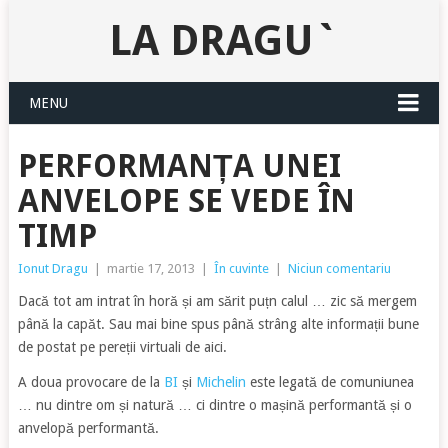
LA DRAGU`
MENU
PERFORMANȚA UNEI
ANVELOPE SE VEDE ÎN
TIMP
Ionut Dragu
|
martie 17, 2013
|
În cuvinte
|
Niciun comentariu
Dacă tot am intrat în horă și am sărit puțn calul … zic să mergem
până la capăt. Sau mai bine spus până strâng alte informații bune
de postat pe pereții virtuali de aici.
A doua provocare de la
BI
și
Michelin
este legată de comuniunea
… nu dintre om și natură … ci dintre o mașină performantă și o
anvelopă performantă.