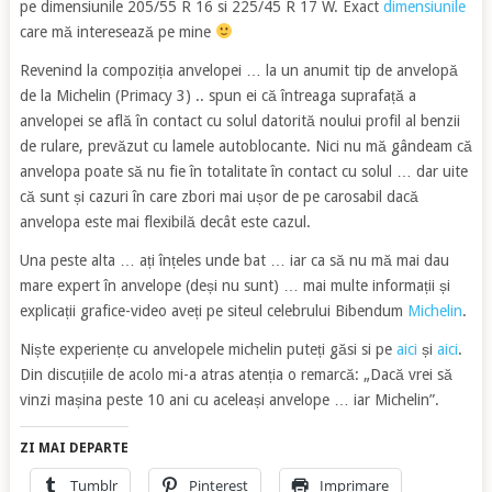
pe dimensiunile 205/55 R 16 si 225/45 R 17 W. Exact
dimensiunile
care mă interesează pe mine
Revenind la compoziția anvelopei … la un anumit tip de anvelopă
de la Michelin (Primacy 3) .. spun ei că întreaga suprafață a
anvelopei se află în contact cu solul datorită noului profil al benzii
de rulare, prevăzut cu lamele autoblocante. Nici nu mă gândeam că
anvelopa poate să nu fie în totalitate în contact cu solul … dar uite
că sunt și cazuri în care zbori mai ușor de pe carosabil dacă
anvelopa este mai flexibilă decât este cazul.
Una peste alta … ați înțeles unde bat … iar ca să nu mă mai dau
mare expert în anvelope (deși nu sunt) … mai multe informații și
explicații grafice-video aveți pe siteul celebrului Bibendum
Michelin
.
Niște experiențe cu anvelopele michelin puteți găsi si pe
aici
și
aici
.
Din discuțiile de acolo mi-a atras atenția o remarcă: „Dacă vrei să
vinzi mașina peste 10 ani cu aceleași anvelope … iar Michelin”.
ZI MAI DEPARTE
Tumblr
Pinterest
Imprimare