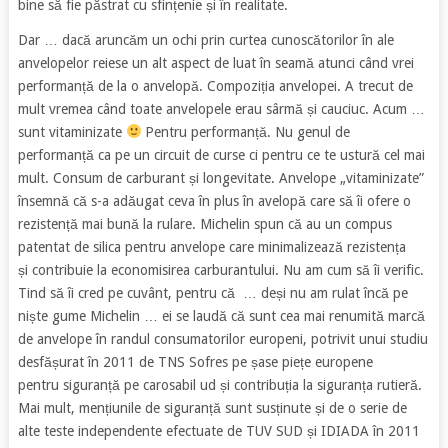
bine să fie păstrat cu sfințenie și în realitate.
Dar … dacă aruncăm un ochi prin curtea cunoscătorilor în ale
anvelopelor reiese un alt aspect de luat în seamă atunci când vrei
performanță de la o anvelopă. Compoziția anvelopei. A trecut de
mult vremea când toate anvelopele erau sârmă și cauciuc. Acum …
sunt vitaminizate
Pentru performanță. Nu genul de
performanță ca pe un circuit de curse ci pentru ce te ustură cel mai
mult. Consum de carburant și longevitate. Anvelope „vitaminizate”
însemnă că s-a adăugat ceva în plus în avelopă care să îi ofere o
rezistență mai bună la rulare. Michelin spun că au un compus
patentat de silica pentru anvelope care minimalizează rezistența
și contribuie la economisirea carburantului. Nu am cum să îi verific.
Tind să îi cred pe cuvânt, pentru că … deși nu am rulat încă pe
niște gume Michelin … ei se laudă că sunt cea mai renumită marcă
de anvelope în randul consumatorilor europeni, potrivit unui studiu
desfășurat în 2011 de TNS Sofres pe șase piețe europene
pentru siguranță pe carosabil ud și contribuția la siguranța rutieră.
Mai mult, mențiunile de siguranță sunt susținute și de o serie de
alte teste independente efectuate de TUV SUD și IDIADA în 2011