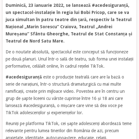
Duminică, 23 ianuarie 2022, se lansează
#acedesiguranță
,
un spectacol-instalație în regia lui Bobi Pricop, care se va
juca simultan în patru teatre din țară, respectiv la Teatrul
Național „Marin Sorescu” Craiova, Teatrul „Andrei
Mureșanu” Sfântu Gheorghe, Teatrul de Stat Constanța și
Teatrul de Nord Satu Mare.
De o noutate absolută, spectacolul este conceput să funcționeze
pe două planuri. Unul într-o sală de teatru, sub forma unei instalații
performative, celălalt online, în cadrul rețelei TikTok.
#acedesiguranță
este o producție teatrală care are la bază o
serie de narațiuni, într-o structură dramaturgică cu mai multe
ramificații, create prin mijloace video. Povestea are în centru un
grup de șapte liceeni cu vârste cuprinse între 16 și 18 ani care
lansează #acedesiguranță, o mișcare care vine să dea voce pe
TikTok adolescenților și experiențelor lor.
Reuniți pe platforma TikTok, cei șapte adolescenți abordează teme
relevante pentru lumea tinerilor din România de azi, precum
anxietate, identitate, autocunoaștere, educație, relații,