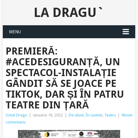
LA DRAGU`
MENU
PREMIERĂ:
#ACEDESIGURANȚĂ, UN
SPECTACOL-INSTALAȚIE
GÂNDIT SĂ SE JOACE PE
TIKTOK, DAR ȘI ÎN PATRU
TEATRE DIN ȚARĂ
Ionut Dragu
|
ianuarie 18, 2022
|
De văzut
,
În cuvinte
,
Teatru
|
Niciun
comentariu