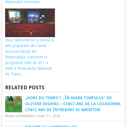
Naționalul craiovean
Ziua Hektomeron și Inimă și
alte preparate din carne –
două producții ale
Naționalului craiovean în
programul celei de a31-a
ediții a Festivalului Național
de Teatru
RELATED POSTS
„HORS DU TEMPS”/ „ÎN AFARA TIMPULUI” DE
OLIVIER ASSAYAS – CINCI ANI DE LA LOCKDOWN,
CINCI ANI DE ÎNTREBĂRI ȘI AMINTIRI
Niciun comentariu
|
mart. 11, 2025
FIECARE CU LUMINIȚA LUI