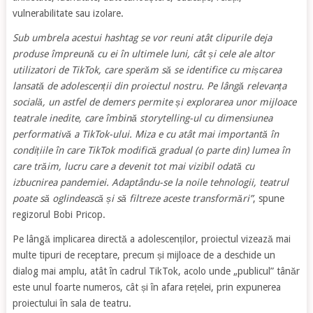
vulnerabilitate sau izolare.
Sub umbrela acestui hashtag se vor reuni atât clipurile deja
produse împreună cu ei în ultimele luni, cât și cele ale altor
utilizatori de TikTok, care sperăm să se identifice cu mișcarea
lansată de adolescenții din proiectul nostru. Pe lângă relevanța
socială, un astfel de demers permite și explorarea unor mijloace
teatrale inedite, care îmbină storytelling-ul cu dimensiunea
performativă a TikTok-ului. Miza e cu atât mai importantă în
condițiile în care TikTok modifică gradual (o parte din) lumea în
care trăim, lucru care a devenit tot mai vizibil odată cu
izbucnirea pandemiei. Adaptându-se la noile tehnologii, teatrul
poate să oglindească și să filtreze aceste transformări”
, spune
regizorul Bobi Pricop.
Pe lângă implicarea directă a adolescenților, proiectul vizează mai
multe tipuri de receptare, precum și mijloace de a deschide un
dialog mai amplu, atât în cadrul TikTok, acolo unde „publicul” tânăr
este unul foarte numeros, cât și în afara rețelei, prin expunerea
proiectului în sala de teatru.