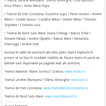
• Teatrul „Andrei Mureșanu” Sfântu Gheorghe: Costi Apostol /
Anca Pitaru / Anna Maria Popa
• Teatrul de Stat Constanța: Ecaterina Lupu / Florin Aioane / Andrei
Bibire / Cătălin Bucur / Cătălina Mihai / Ștefan Mihai / Theodor
Șoptelea / Cristiana Luca
• Teatrul de Nord Satu Mare: Ioana Cheregi / Bianco Erdei /
Roxana Fânață / Andrei Gîjulete / Raluca Mara / Alexandra
Odoroagă / Andrei Stan
Accesul în sălile de spectacol ale celor patru teatre implicate în
proiect se va face în condițiile stabilite de fiecare teatru în parte iar
biletele sunt disponibile pe paginile web ale acestora.
Teatrul Național “Marin Sorescu” Craiova:
www.tncms.ro
Teatrul „Andrei Mureșanu” Sfântu Gheorghe:
www.tam.ro
Teatrul de Stat Constanța:
www.teatruldestatconstanta.ro
Teatrul de Nord Satu Mare:
www.teatruldenord.ro