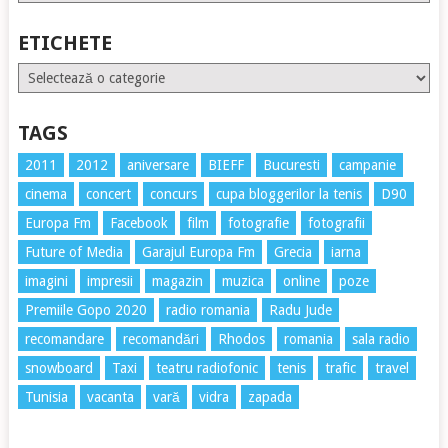
ETICHETE
Etichete
TAGS
2011
2012
aniversare
BIEFF
Bucuresti
campanie
cinema
concert
concurs
cupa bloggerilor la tenis
D90
Europa Fm
Facebook
film
fotografie
fotografii
Future of Media
Garajul Europa Fm
Grecia
iarna
imagini
impresii
magazin
muzica
online
poze
Premiile Gopo 2020
radio romania
Radu Jude
recomandare
recomandări
Rhodos
romania
sala radio
snowboard
Taxi
teatru radiofonic
tenis
trafic
travel
Tunisia
vacanta
vară
vidra
zapada