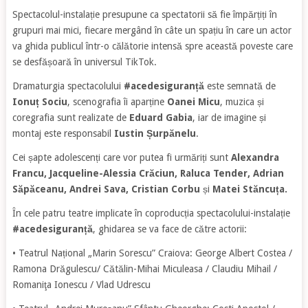
Spectacolul-instalație presupune ca spectatorii să fie împărțiți în
grupuri mai mici, fiecare mergând în câte un spațiu în care un actor
va ghida publicul într-o călătorie intensă spre această poveste care
se desfășoară în universul TikTok.
Dramaturgia spectacolului
#acedesiguranță
este semnată de
Ionuț Sociu
, scenografia îi aparține
Oanei Micu
, muzica și
coregrafia sunt realizate de
Eduard Gabia
, iar de imagine și
montaj este responsabil
Iustin Șurpănelu
.
Cei șapte adolescenți care vor putea fi urmăriți sunt
Alexandra
Francu, Jacqueline-Alessia Crăciun, Raluca Tender, Adrian
Săpăceanu, Andrei Sava, Cristian Corbu
și
Matei Stăncuța.
În cele patru teatre implicate în coproducția spectacolului-instalație
#acedesiguranță
, ghidarea se va face de către actorii:
• Teatrul Național „Marin Sorescu” Craiova: George Albert Costea /
Ramona Drăgulescu/ Cătălin-Mihai Miculeasa / Claudiu Mihail /
Romaniţa Ionescu / Vlad Udrescu