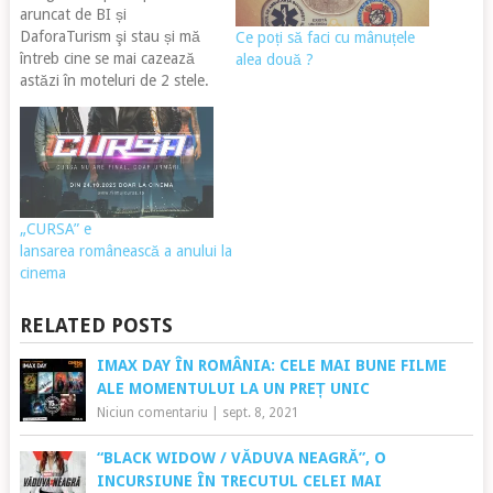
aruncat de BI și
DaforaTurism şi stau și mă
Ce poți să faci cu mânuțele
întreb cine se mai cazează
alea două ?
astăzi în moteluri de 2 stele.
Nu le spun hotel pentru că
la 2 steluțe chioare e prea
mult pentru unele unităţi de
cazare (părerea mea). Nu
sunt un străin al cazării
sub…
„CURSA” e
lansarea românească a anului la
cinema
RELATED POSTS
IMAX DAY ÎN ROMÂNIA: CELE MAI BUNE FILME
ALE MOMENTULUI LA UN PREȚ UNIC
Niciun comentariu
|
sept. 8, 2021
“BLACK WIDOW / VĂDUVA NEAGRĂ”, O
INCURSIUNE ÎN TRECUTUL CELEI MAI