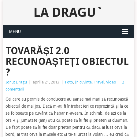
LA DRAGU`
MENU
TOVARĂȘI 2.0
RECUNOAȘTEȚI OBIECTUL
?
Ionut Dragu
|
aprilie 21, 2013
|
Foto
,
În cuvinte
,
Travel
,
Video
|
2
comentarii
Cei care au permis de conducere au șanse mai mari să recunoască
obiectul de mai jos. Dacă m-ați fi întrebat ieri ce reprezintă și la ce
se folosește pe cuvânt că habar n-aveam. În schimb, de azi de la
ora 4 și jumătate (am) știu că poate să îți fie și prieten și dușman.
De fapt poate să îți fie doar prieten pentru că dacă ai luat ceva la
bord, ai tras ceva la măsele etc și te-ai urcat la volan … eu cred că