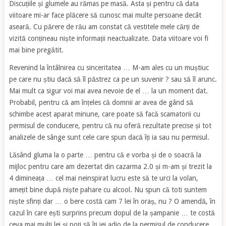
Discuțiile și glumele au rămas pe masă. Asta și pentru că data
viitoare mi-ar face plăcere să cunosc mai multe persoane decât
aseară. Cu părere de rău am constat că vestitele mele cărți de
vizită conțineau niște informații neactualizate. Data viitoare voi fi
mai bine pregătit.
Revenind la întâlnirea cu sinceritatea … M-am ales cu un muștiuc
pe care nu știu dacă să îl păstrez ca pe un suvenir ? sau să îl arunc.
Mai mult ca sigur voi mai avea nevoie de el … la un moment dat.
Probabil, pentru că am înțeles că domnii ar avea de gând să
schimbe acest aparat minune, care poate să facă scamatorii cu
permisul de conducere, pentru că nu oferă rezultate precise și tot
analizele de sânge sunt cele care spun dacă îți ia sau nu permisul.
Lăsând gluma la o parte … pentru că e vorba și de o soacră la
mijloc pentru care am dezertat din cazarma 2.0 și m-am și trezit la
4 dimineața … cel mai neinspirat lucru este să te urci la volan,
amețit bine după niște pahare cu alcool. Nu spun că toti suntem
niște sfinți dar … o bere costă cam 7 lei în oraș, nu ? O amendă, în
cazul în care ești surprins precum dopul de la șampanie … te costă
ceva mai mulți lei și poți să îți iei adio de la permisul de conducere.