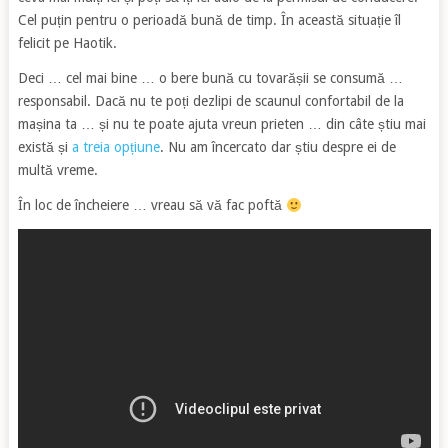
Cel puțin pentru o perioadă bună de timp. În această situație îl
felicit pe Haotik.
Deci … cel mai bine … o bere bună cu tovarășii se consumă …
responsabil. Dacă nu te poți dezlipi de scaunul confortabil de la
mașina ta … și nu te poate ajuta vreun prieten … din câte știu mai
există și
a treia opțiune
. Nu am încercato dar știu despre ei de
multă vreme.
În loc de încheiere … vreau să vă fac poftă