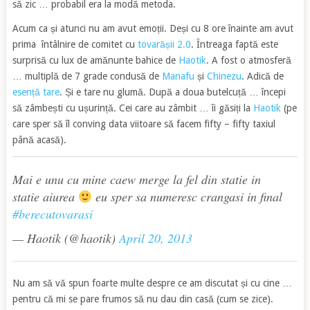
să zic … probabil era la modă metoda.
Acum ca și atunci nu am avut emoții. Deși cu 8 ore înainte am avut
prima întâlnire de comitet cu
tovarășii 2.0
. Întreaga faptă este
surprisă cu lux de amănunte bahice de
Haotik
. A fost o atmosferă
… multiplă de 7 grade condusă de
Manafu
și
Chinezu
. Adică de
esență tare
. Și e tare nu glumă. După a doua butelcuță … începi
să zâmbești cu ușurință. Cei care au zâmbit … îi găsiți la
Haotik
(pe
care sper să îl conving data viitoare să facem fifty – fifty taxiul
până acasă).
Mai e unu cu mine caew merge la fel din statie in
statie aiurea
eu sper sa numeresc crangasi in final
#berecutovarasi
— Haotik (@haotik)
April 20, 2013
Nu am să vă spun foarte multe despre ce am discutat și cu cine …
pentru că mi se pare frumos să nu dau din casă (cum se zice).