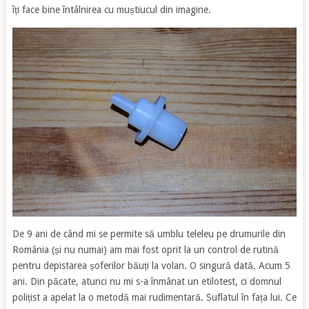
îți face bine întâlnirea cu muștiucul din imagine.
De 9 ani de când mi se permite să umblu teleleu pe drumurile din
România (și nu numai) am mai fost oprit la un control de rutină
pentru depistarea șoferilor băuți la volan. O singură dată. Acum 5
ani. Din păcate, atunci nu mi s-a înmânat un etilotest, ci domnul
polițist a apelat la o metodă mai rudimentară. Suflatul în fața lui. Ce