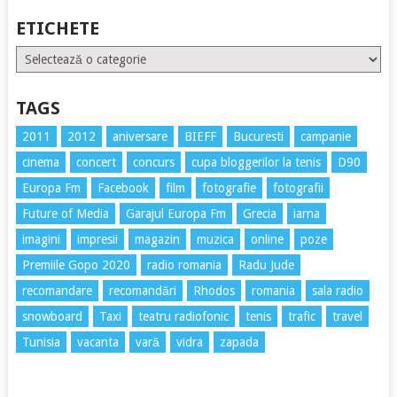
ETICHETE
Etichete
TAGS
2011
2012
aniversare
BIEFF
Bucuresti
campanie
cinema
concert
concurs
cupa bloggerilor la tenis
D90
Europa Fm
Facebook
film
fotografie
fotografii
Future of Media
Garajul Europa Fm
Grecia
iarna
imagini
impresii
magazin
muzica
online
poze
Premiile Gopo 2020
radio romania
Radu Jude
recomandare
recomandări
Rhodos
romania
sala radio
snowboard
Taxi
teatru radiofonic
tenis
trafic
travel
Tunisia
vacanta
vară
vidra
zapada