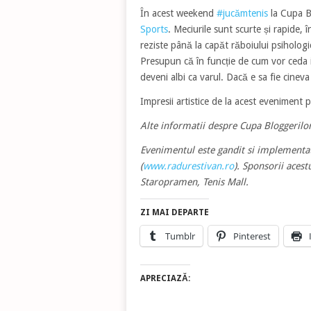
În acest weekend
#jucămtenis
la Cupa Bl
Sports
. Meciurile sunt scurte și rapide, 
reziste până la capăt răboiului psiholog
Presupun că în funcție de cum vor ceda ins
deveni albi ca varul. Dacă e sa fie cinev
Impresii artistice de la acest eveniment 
Alte informatii despre Cupa Bloggerilor
Evenimentul este gandit si implementat
(
www.radurestivan.ro
). Sponsorii acest
Staropramen, Tenis Mall.
ZI MAI DEPARTE
Tumblr
Pinterest
APRECIAZĂ: