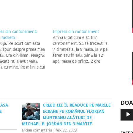
sii din cantonament:
Impresii din cantonament
 rachetă
Am și uitat cum e să fi în
uța. Pe scurt cam asta
cantonament. Să te trezești la
ă spun despre prima mea
7 dimineața, la 8 masa, la 9 pe
tă. Era din lemn. Neagră.
teren sau în sală până la 12
ăcate nu a avut viață
apoi masa de prânz, 2 ore
ă cu mine. Pe mâinile cui
pauză după care încă o tură
ajuns ... nu știu pentru că
de antrenament până la 18.00
ce am trecut la era
- 19.00. Sunt și programe…
n ... am reunțat la ea.
 atunci…
DOA
OASA
CREED III ÎL READUCE PE MARILE
E
ECRANE PE ROMÂNUL FLORIAN
Player
audio
MUNTEANU ALĂTURI DE
MICHAEL B. JORDAN DIN 3 MARTIE
Niciun comentariu
|
feb. 22, 2023