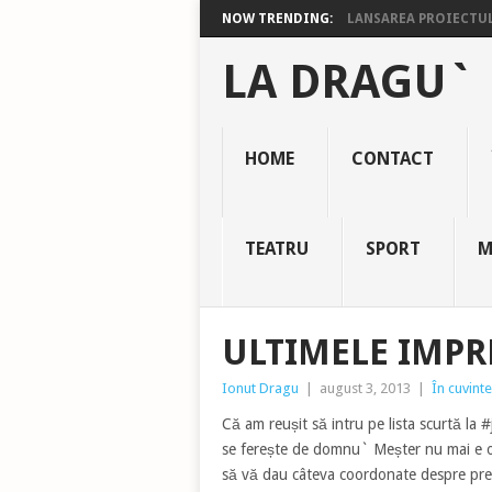
NOW TRENDING:
LANSAREA PROIECTULU
LA DRAGU`
HOME
CONTACT
TEATRU
SPORT
M
ULTIMELE IMPR
Ionut Dragu
|
august 3, 2013
|
În cuvinte
Că am reușit să intru pe lista scurtă la
se ferește de domnu` Meșter nu mai e o
să vă dau câteva coordonate despre pre