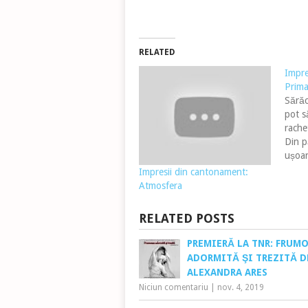
RELATED
Impre
Prima
Sărăc
pot s
rache
Din p
ușoar
o fi 
Impresii din cantonament:
după 
Atmosfera
carbo
Până
RELATED POSTS
PREMIERĂ LA TNR: FRUM
ADORMITĂ ŞI TREZITĂ D
ALEXANDRA ARES
Niciun comentariu
|
nov. 4, 2019