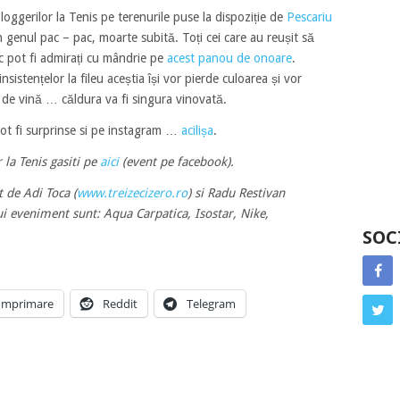
oggerilor la Tenis pe terenurile puse la dispoziție de
Pescariu
în genul pac – pac, moarte subită. Toți cei care au reușit să
ic pot fi admirați cu mândrie pe
acest panou de onoare
.
istențelor la fileu aceștia își vor pierde culoarea și vor
a de vină … căldura va fi singura vinovată.
pot fi surprinse si pe instagram …
acilișa
.
 la Tenis gasiti pe
aici
(event pe facebook).
 de Adi Toca (
www.treizecizero.ro
) si Radu Restivan
ui eveniment sunt: Aqua Carpatica, Isostar, Nike,
SOC
Imprimare
Reddit
Telegram