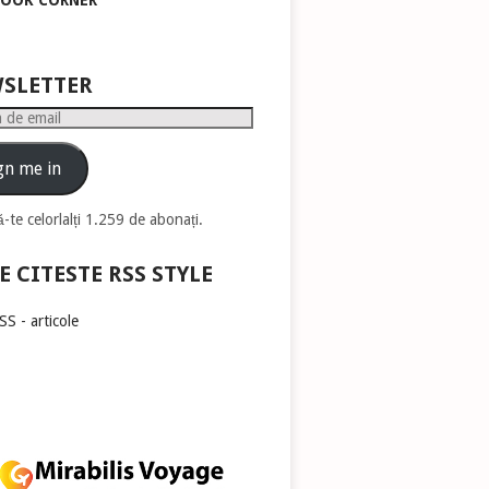
BOOK CORNER
pentru
a
mări
sau
SLETTER
micșora
volumul.
gn me in
-te celorlalți 1.259 de abonați.
E CITESTE RSS STYLE
S - articole