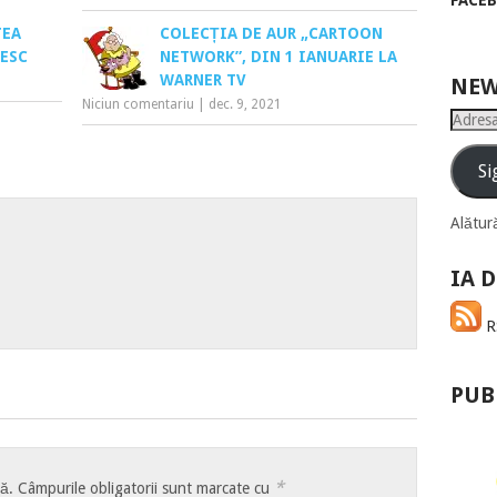
FACE
TEA
COLECȚIA DE AUR „CARTOON
ESC
NETWORK”, DIN 1 IANUARIE LA
WARNER TV
NEW
Niciun comentariu
|
dec. 9, 2021
Adresa
de
email
Si
Alătură
IA D
RS
PUB
*
tă.
Câmpurile obligatorii sunt marcate cu