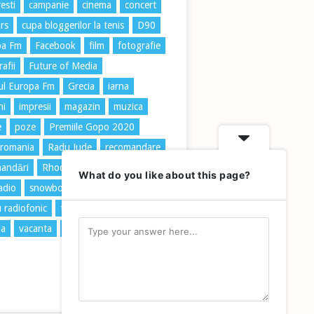
esti
campanie
cinema
concert
rs
cupa bloggerilor la tenis
D90
pa Fm
Facebook
film
fotografie
afii
Future of Media
ul Europa Fm
Grecia
iarna
ni
impresii
magazin
muzica
e
poze
Premiile Gopo 2020
 romania
Radu Jude
recomandare
andări
Rhodos
romania
What do you like about this page?
radio
snowboard
Taxi
u radiofonic
tenis
trafic
travel
ia
vacanta
vară
vidra
zapada