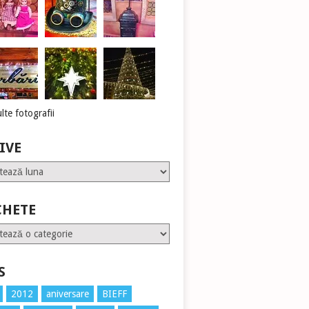
lte fotografii
IVE
CHETE
te
S
2012
aniversare
BIEFF