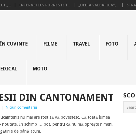
I „...
INTERNETICS PORNEȘTE Î...
„DELTA SĂLBATICĂ”,...
STRA
ÎN CUVINTE
FILME
TRAVEL
FOTO
EDICAL
MOTO
ESII DIN CANTONAMENT
SCO
|
Niciun comentariu
 #jucamtenis nu mai are rost să vă povestesc. Că toată lumea
 noutate. În schimb … pot, pentru că nu mă oprește nimeni,
gătirile de până acum.