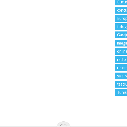
Bucur
concu
Euro
fotogr
Garaj
imagi
onlin
radio
recom
sala 
teatr
Tunis